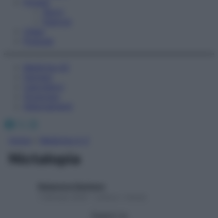
Fitness
Sport
Esercizi
Video
Podcast
Medicina AZ
Farmaci
Calcolatori
Oroscopo
Abbonamenti
Facebook
X
Instagram
Home
»
Medicina A-Z
Nictalopia
Redazione Starbene
1 Gennaio 2025 – Lettura 1 minuto
Seguici su