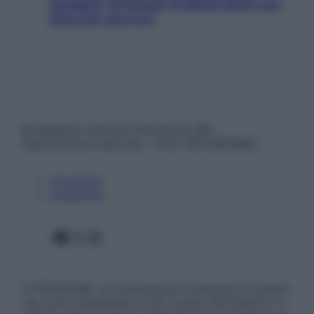
spiaggia? Strategie di digital detox per
staccare davvero
© Belpietro Edizioni Periodiche SRL –
Riproduzione riservata – P.Iva 13673600964
Chi siamo
Pubblicità
Facebook
X
Instagram
ATTENZIONE: Le informazioni contenute in questo
sito sono presentate a solo scopo informativo, in