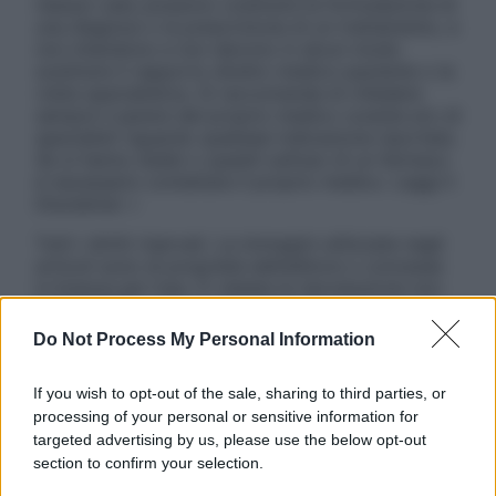
nessun caso possono costituire la formulazione di
una diagnosi o la prescrizione di un trattamento, e
non intendono e non devono in alcun modo
sostituire il rapporto diretto medico-paziente o la
visita specialistica. Si raccomanda di chiedere
sempre il parere del proprio medico curante e/o di
specialisti riguardo qualsiasi indicazione riportata.
Se si hanno dubbi o quesiti sull’uso di un farmaco
è necessario contattare il proprio medico. Leggi il
Disclaimer »
Tutti i diritti riservati. Le immagini utilizzate negli
articoli sono di proprietà dell’editore o concesse
in licenza per l’uso. È vietata la riproduzione non
autorizzata.
Do Not Process My Personal Information
If you wish to opt-out of the sale, sharing to third parties, or
Informativa
processing of your personal or sensitive information for
Privacy Policy
targeted advertising by us, please use the below opt-out
Cookie Policy
section to confirm your selection.
Note Legali