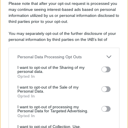
Preferenze Privacy
Please note that after your opt-out request is processed you
may continue seeing interest-based ads based on personal
information utilized by us or personal information disclosed to
third parties prior to your opt-out.
You may separately opt-out of the further disclosure of your
personal information by third parties on the IAB’s list of
downstream participants.
Personal Data Processing Opt Outs
This information may also be disclosed by us to third parties
on the IAB’s List of Downstream Participants that may further
I want to opt-out of the Sharing of my
disclose it to other third parties.
personal data.
Opted In
Please note that this website/app uses one or more Google
services and may gather and store information including but
I want to opt-out of the Sale of my
Personal Data.
not limited to your visit or usage behaviour. You may click to
Opted In
grant or deny consent to Google and its third-party tags to
use your data for below specified purposes in below Google
I want to opt-out of processing my
consent section.
Personal Data for Targeted Advertising.
Opted In
I want to opt-out of Collection, Use,