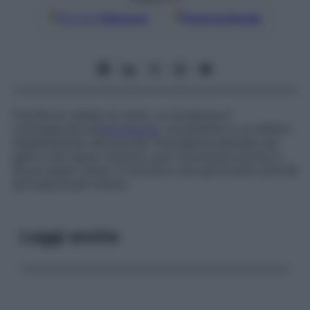
Google
Discover
Fonti preferite
Facoltà di vedere di notte. La nictalopia è
contrapposta all’
emeralopia
, consistente in un difetto
d’adattamento all’oscurità. Prerogativa abituale dei
gatti e dei rapaci notturni, può riscontrarsi anche in
alcuni esseri umani. È dovuta a una particolare attività
dei bastoncelli retinici.
Leggi anche