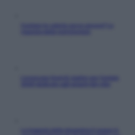
Contare le calorie serve ancora? La
risposta della nutrizionista
L’oroscopo food di Jupiter per l’estate
2026 dedicato agli amanti del cibo
La trappola della dopamina ti segue in