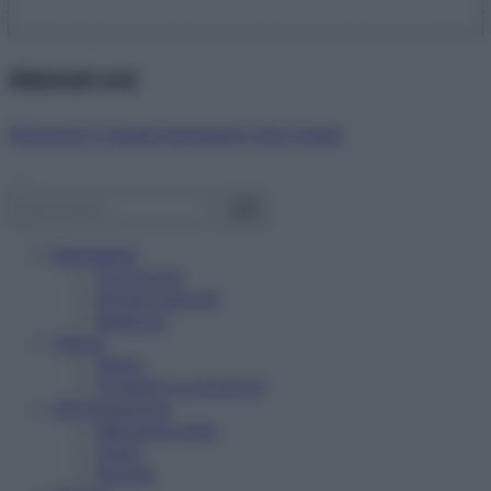
Abbonati ora!
Starbene ti regala benessere ogni mese!
Benessere
Psicologia
Rimedi naturali
Bellezza
Salute
News
Problemi e soluzioni
Alimentazione
Mangiare sano
Diete
Ricette