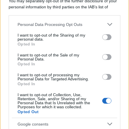
You may separately opt-out of the further disclosure of your
personal information by third parties on the IAB’s list of
downstream participants.
Personal Data Processing Opt Outs
This information may also be disclosed by us to third parties
on the IAB’s List of Downstream Participants that may further
I want to opt-out of the Sharing of my
disclose it to other third parties.
personal data.
Opted In
Please note that this website/app uses one or more Google
services and may gather and store information including but
I want to opt-out of the Sale of my
Personal Data.
not limited to your visit or usage behaviour. You may click to
Opted In
grant or deny consent to Google and its third-party tags to
use your data for below specified purposes in below Google
I want to opt-out of processing my
consent section.
Personal Data for Targeted Advertising.
Opted In
I want to opt-out of Collection, Use,
Retention, Sale, and/or Sharing of my
Personal Data that Is Unrelated with the
Purposes for which it was collected.
Opted Out
Google consents