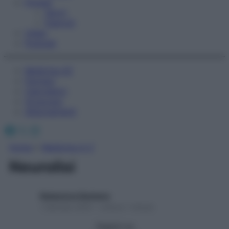
Fitness
Sport
Esercizi
Video
Podcast
Medicina AZ
Farmaci
Calcolatori
Oroscopo
Abbonamenti
Facebook
X
Instagram
Home
»
Medicina A-Z
Neurolisi
Redazione Starbene
1 Gennaio 2025 – Lettura 1 minuto
Seguici su