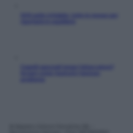
SOS pelle irritabile: tutte le mosse per
riportarla in equilibrio
Capelli spezzati lungo l’attaccatura?
Scopri come risolvere l’annoso
problema
© Belpietro Edizioni Periodiche SRL –
Riproduzione riservata – P.Iva 13673600964