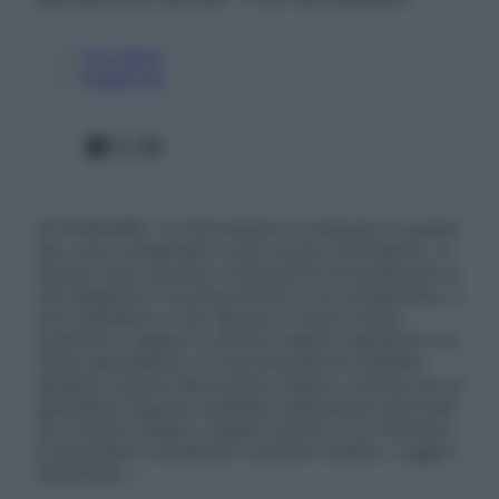
Chi siamo
Pubblicità
Facebook
X
Instagram
ATTENZIONE: Le informazioni contenute in questo
sito sono presentate a solo scopo informativo, in
nessun caso possono costituire la formulazione di
una diagnosi o la prescrizione di un trattamento, e
non intendono e non devono in alcun modo
sostituire il rapporto diretto medico-paziente o la
visita specialistica. Si raccomanda di chiedere
sempre il parere del proprio medico curante e/o di
specialisti riguardo qualsiasi indicazione riportata.
Se si hanno dubbi o quesiti sull’uso di un farmaco
è necessario contattare il proprio medico. Leggi il
Disclaimer »