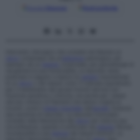
Google
Discover
Fonti preferite
Intervento chirurgico che consiste nel liberare un
nervo
compresso da un’
aderenza
patologica, per
esempio da un
tessuto
cicatriziale, per permettergli di
recuperare la sua funzionalità. La neurolisi viene
praticata in seguito a lesioni (in
genere
traumatiche)
di un
nervo
o dei tessuti vicini. È indicata soprattutto
per il trattamento dei grossi tronchi nervosi con
funzione sensitiva o motoria, ma anche per i plessi
nervosi, intrecci di filamenti che danno origine ai
tronchi, come il
plesso
brachiale
nell’
ascella
. Esistono
due tecniche di neurolisi. La neurolisi tronculare
consiste nella liberazione del
nervo
per tutta la sua
circonferenza, quando è soffocato da
tessuto
fibroso
riconducibile a una
lesione
dei tessuti limitrofi. La
neurolisi fascicolare, praticata su un
nervo
leso