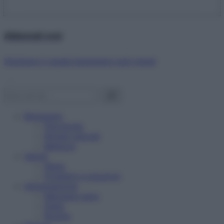
Abbonati ora!
Starbene ti regala benessere ogni mese!
Benessere
Psicologia
Rimedi naturali
Bellezza
Salute
News
Problemi e soluzioni
Alimentazione
Mangiare sano
Diete
Ricette