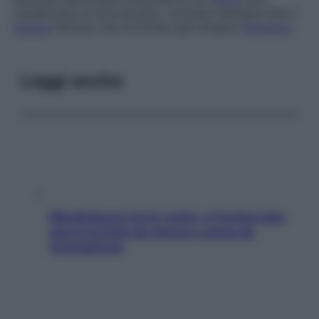
visualizzato al microscopio, consiste nell’asportare il
tessuto
fibroso che circonda ogni singolo
filamento
.
Leggi anche
Mindfulness tra le vette: a Cortina due
giorni lontani da stress e ansia da
smartphone