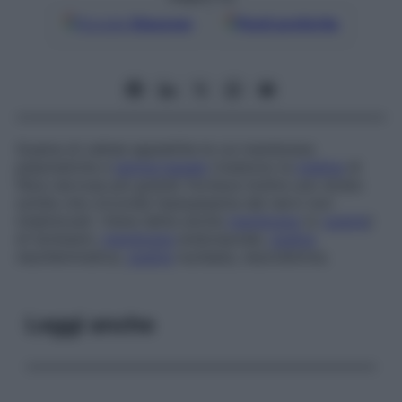
Google
Discover
Fonti preferite
Guaina di cellule appiattite le cui membrane
plasmatiche e
lamina basale
rivestono la
mielina
di
fibre nervose più grandi; fornisce inoltre uno strato
sottile che circonda l’assoplasma dei nervi non
mielinizzati. Viene detta anche
membrana
(o
guaina
)
di Schwann,
membrana
endoneurale,
guaina
neurilemmatica,
guaina
nucleata, neurolemma.
Leggi anche