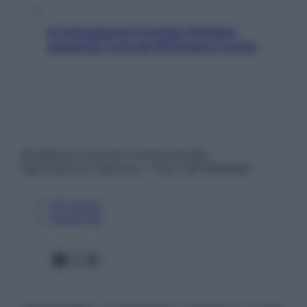
In menopausa il rischio d’infarto
aumenta: è ora di rinforzare il cuore
© Belpietro Edizioni Periodiche SRL –
Riproduzione riservata – P.Iva 13673600964
Chi siamo
Pubblicità
Facebook
X
Instagram