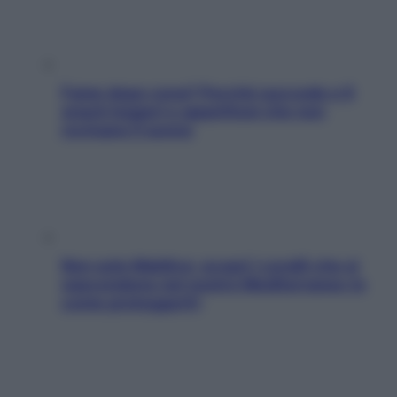
Fame dopo cena? Perché succede e 6
snack leggeri e appetitosi che non
rovinano il sonno
Non solo Maldive: scopri i coralli che si
nascondono nel nostro Mediterraneo (e
come proteggerli)