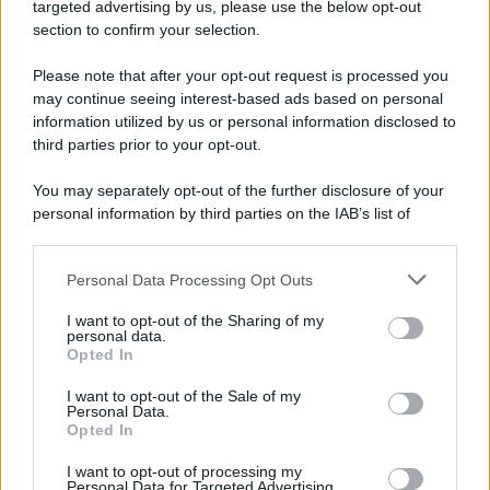
Cookie Policy
targeted advertising by us, please use the below opt-out
Note Legali
section to confirm your selection.
Preferenze Privacy
Please note that after your opt-out request is processed you
may continue seeing interest-based ads based on personal
information utilized by us or personal information disclosed to
third parties prior to your opt-out.
You may separately opt-out of the further disclosure of your
personal information by third parties on the IAB’s list of
downstream participants.
Personal Data Processing Opt Outs
This information may also be disclosed by us to third parties
on the IAB’s List of Downstream Participants that may further
I want to opt-out of the Sharing of my
disclose it to other third parties.
personal data.
Opted In
Please note that this website/app uses one or more Google
services and may gather and store information including but
I want to opt-out of the Sale of my
Personal Data.
not limited to your visit or usage behaviour. You may click to
Opted In
grant or deny consent to Google and its third-party tags to
use your data for below specified purposes in below Google
I want to opt-out of processing my
consent section.
Personal Data for Targeted Advertising.