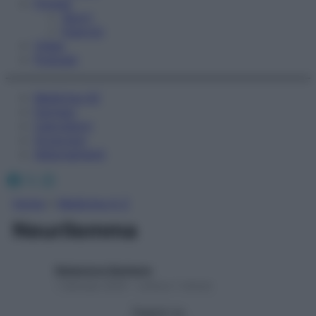
Fitness
Sport
Esercizi
Video
Podcast
Medicina AZ
Farmaci
Calcolatori
Oroscopo
Abbonamenti
Facebook
X
Instagram
Home
»
Medicina A-Z
Neurilemma
Redazione Starbene
1 Gennaio 2025 – Lettura 1 minuto
Seguici su