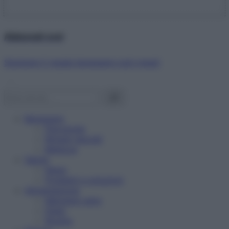
Abbonati ora!
Starbene ti regala benessere ogni mese!
Benessere
Psicologia
Rimedi naturali
Bellezza
Salute
News
Problemi e soluzioni
Alimentazione
Mangiare sano
Diete
Ricette