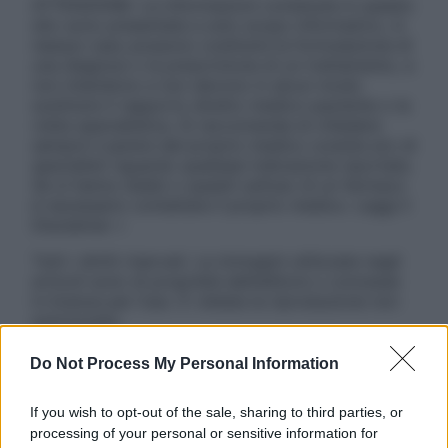
ATTENZIONE: Le informazioni contenute in questo
sito sono presentate a solo scopo informativo, in
nessun caso possono costituire la formulazione di
una diagnosi o la prescrizione di un trattamento, e
non intendono e non devono in alcun modo
sostituire il rapporto diretto medico-paziente o la
visita specialistica. Si raccomanda di chiedere
sempre il parere del proprio medico curante e/o di
specialisti riguardo qualsiasi indicazione riportata.
Se si hanno dubbi o quesiti sull’uso di un farmaco
è necessario contattare il proprio medico. Leggi il
Disclaimer »
Tutti i diritti riservati. Le immagini utilizzate negli
articoli sono di proprietà dell’editore o concesse
in licenza per l’uso. È vietata la riproduzione non
autorizzata.
Do Not Process My Personal Information
Informativa
If you wish to opt-out of the sale, sharing to third parties, or
Privacy Policy
processing of your personal or sensitive information for