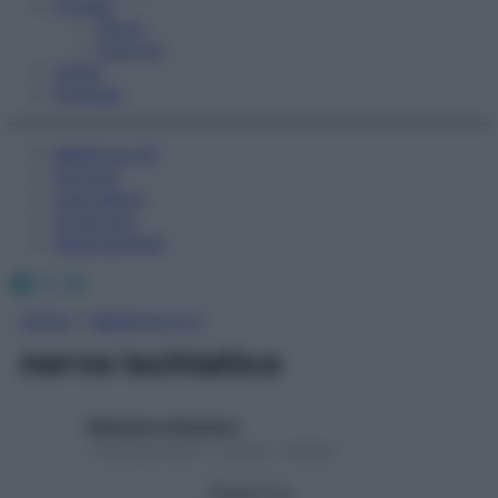
Fitness
Sport
Esercizi
Video
Podcast
Medicina AZ
Farmaci
Calcolatori
Oroscopo
Abbonamenti
Facebook
X
Instagram
Home
»
Medicina A-Z
nervo ischiatico
Redazione Starbene
1 Gennaio 2025 – Lettura 1 minuto
Seguici su