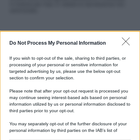
in licenza per l’uso. È vietata la riproduzione non
autorizzata.
Informativa
Do Not Process My Personal Information
Privacy Policy
Cookie Policy
Note Legali
If you wish to opt-out of the sale, sharing to third parties, or
Preferenze Privacy
processing of your personal or sensitive information for
targeted advertising by us, please use the below opt-out
section to confirm your selection.
Please note that after your opt-out request is processed you
may continue seeing interest-based ads based on personal
information utilized by us or personal information disclosed to
third parties prior to your opt-out.
You may separately opt-out of the further disclosure of your
personal information by third parties on the IAB’s list of
downstream participants.