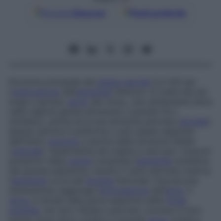
Google
Discover
Fonti preferite
Porzione principale del
plesso sacrale
(L4-S3) per
l’
innervazione
dell’
estremità
inferiore. Si tratta del più
lungo e grosso
nervo
del corpo, che solitamente entra
nella regione glutea attraverso il grande foro
ischiatico, anche se la sua divisione peronea (
dorsale
)
spesso perfora il piriforme o può essere separata
dall’intero
muscolo
a partire dalla divisione tibiale
(
ventrale
). Quest’ultima dà origine a rami per i muscoli
posteriori della
coscia
compresa l’
estremità
ischiatica
del grande adduttore, mentre il ramo peroneo innerva
l’
estremità
corta del
bicipite
femorale. Una piccola
diramazione raggiunge l’
articolazione
dell’
anca
. Il
nervo
si divide nella parte superiore della
fossa
poplitea
, nei nervi tibiale e peroneo comune; è noto
anche come
nervo sciatico e grande
nervo
sciatico
.