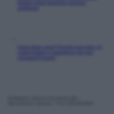
Scopri come risolvere l’annoso
problema
Fame dopo cena? Perché succede e 6
snack leggeri e appetitosi che non
rovinano il sonno
© Belpietro Edizioni Periodiche SRL –
Riproduzione riservata – P.Iva 13673600964