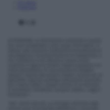
Chi siamo
Pubblicità
Facebook
X
Instagram
ATTENZIONE: Le informazioni contenute in questo
sito sono presentate a solo scopo informativo, in
nessun caso possono costituire la formulazione di
una diagnosi o la prescrizione di un trattamento, e
non intendono e non devono in alcun modo
sostituire il rapporto diretto medico-paziente o la
visita specialistica. Si raccomanda di chiedere
sempre il parere del proprio medico curante e/o di
specialisti riguardo qualsiasi indicazione riportata.
Se si hanno dubbi o quesiti sull’uso di un farmaco
è necessario contattare il proprio medico. Leggi il
Disclaimer »
Tutti i diritti riservati. Le immagini utilizzate negli
articoli sono di proprietà dell’editore o concesse