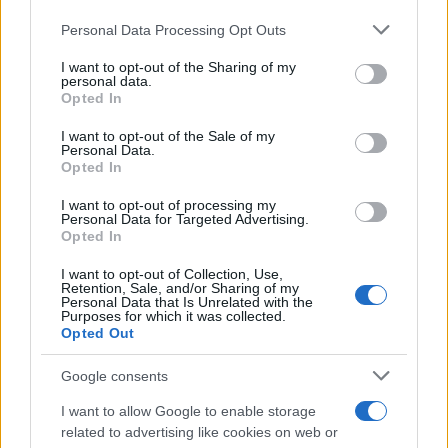
Personal Data Processing Opt Outs
This information may also be disclosed by us to third parties
on the IAB’s List of Downstream Participants that may further
I want to opt-out of the Sharing of my
disclose it to other third parties.
personal data.
Opted In
Please note that this website/app uses one or more Google
services and may gather and store information including but
I want to opt-out of the Sale of my
Personal Data.
not limited to your visit or usage behaviour. You may click to
Opted In
grant or deny consent to Google and its third-party tags to
use your data for below specified purposes in below Google
I want to opt-out of processing my
consent section.
Personal Data for Targeted Advertising.
Opted In
I want to opt-out of Collection, Use,
Retention, Sale, and/or Sharing of my
Personal Data that Is Unrelated with the
Purposes for which it was collected.
Opted Out
Google consents
I want to allow Google to enable storage
related to advertising like cookies on web or