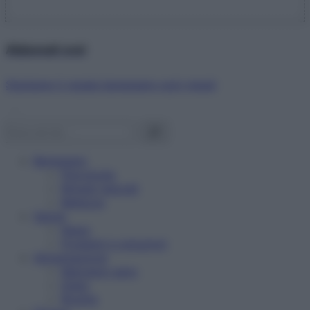
Abbonati ora!
Starbene ti regala benessere ogni mese!
Benessere
Psicologia
Rimedi naturali
Bellezza
Salute
News
Problemi e soluzioni
Alimentazione
Mangiare sano
Diete
Ricette