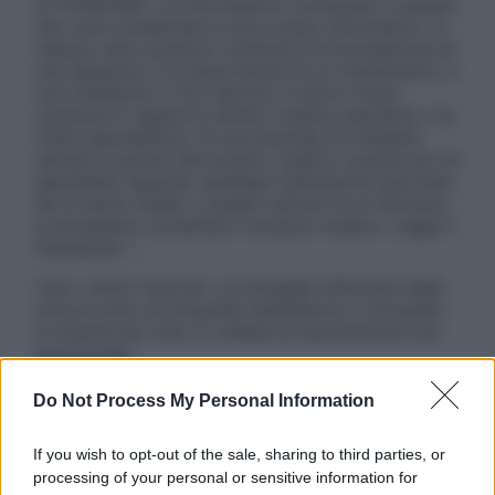
ATTENZIONE: Le informazioni contenute in questo
sito sono presentate a solo scopo informativo, in
nessun caso possono costituire la formulazione di
una diagnosi o la prescrizione di un trattamento, e
non intendono e non devono in alcun modo
sostituire il rapporto diretto medico-paziente o la
visita specialistica. Si raccomanda di chiedere
sempre il parere del proprio medico curante e/o di
specialisti riguardo qualsiasi indicazione riportata.
Se si hanno dubbi o quesiti sull’uso di un farmaco
è necessario contattare il proprio medico. Leggi il
Disclaimer »
Tutti i diritti riservati. Le immagini utilizzate negli
articoli sono di proprietà dell’editore o concesse
in licenza per l’uso. È vietata la riproduzione non
autorizzata.
Do Not Process My Personal Information
Informativa
If you wish to opt-out of the sale, sharing to third parties, or
Privacy Policy
processing of your personal or sensitive information for