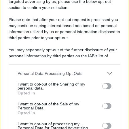
Cookie Policy
targeted advertising by us, please use the below opt-out
Note Legali
section to confirm your selection.
Preferenze Privacy
Please note that after your opt-out request is processed you
may continue seeing interest-based ads based on personal
information utilized by us or personal information disclosed to
third parties prior to your opt-out.
You may separately opt-out of the further disclosure of your
personal information by third parties on the IAB’s list of
downstream participants.
Personal Data Processing Opt Outs
This information may also be disclosed by us to third parties
on the IAB’s List of Downstream Participants that may further
I want to opt-out of the Sharing of my
disclose it to other third parties.
personal data.
Opted In
Please note that this website/app uses one or more Google
services and may gather and store information including but
I want to opt-out of the Sale of my
Personal Data.
not limited to your visit or usage behaviour. You may click to
Opted In
grant or deny consent to Google and its third-party tags to
use your data for below specified purposes in below Google
I want to opt-out of processing my
consent section.
Personal Data for Targeted Advertising.