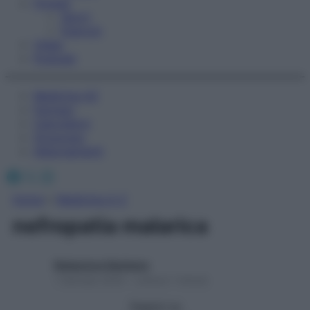
Fitness
Sport
Esercizi
Video
Podcast
Medicina AZ
Farmaci
Calcolatori
Oroscopo
Abbonamenti
Facebook
X
Instagram
Home
»
Medicina A-Z
nefropatia malarica
Redazione Starbene
1 Gennaio 2025 – Lettura 1 minuto
Seguici su