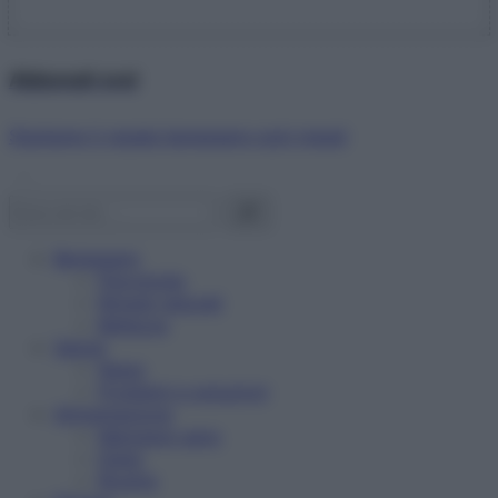
Abbonati ora!
Starbene ti regala benessere ogni mese!
Benessere
Psicologia
Rimedi naturali
Bellezza
Salute
News
Problemi e soluzioni
Alimentazione
Mangiare sano
Diete
Ricette