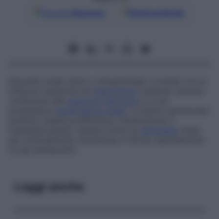
Google
Discover
Fonti preferite
Disordini renali clinici o istopatologici correlati con le
infezioni malariche da
Plasmodium
malariae, talvolta
conducenti alla
sindrome nefrosica
e a una
progressiva
insufficienza renale
. Le lesioni glomerulari
possono essere proliferative, membranose o
mesangiocapillari. Questa forma di
nefropatia
viene
più comunemente riscontrata in Africa, specialmente
tra gli adolescenti.
Leggi anche