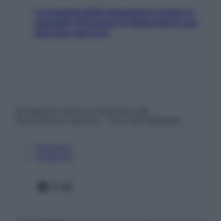
La trappola della dopamina ti segue in
spiaggia? Strategie di digital detox per
staccare davvero
© Belpietro Edizioni Periodiche SRL –
Riproduzione riservata – P.Iva 13673600964
Chi siamo
Pubblicità
Facebook
X
Instagram