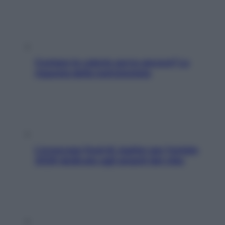
Contare le calorie serve ancora? La
risposta della nutrizionista
L’oroscopo food di Jupiter per l’estate
2026 dedicato agli amanti del cibo