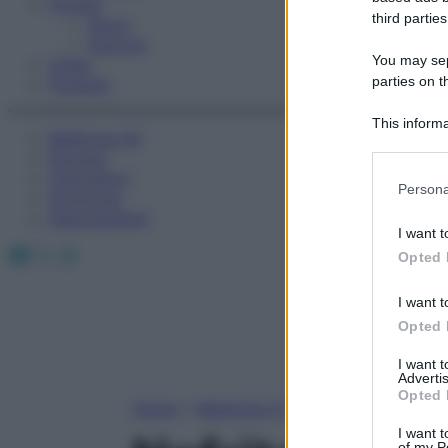
Fitness
third parties
Sport
Esercizi
You may sepa
Video
parties on t
Podcast
This informa
Medicina AZ
Participants
Farmaci
Calcolatori
Please note
Persona
Oroscopo
information 
Abbonamenti
deny consent
I want t
in below Go
Facebook
X
Instagram
Opted 
I want t
Opted 
I want 
Advertis
Opted 
Home
»
Medicina A-Z
I want t
of my P