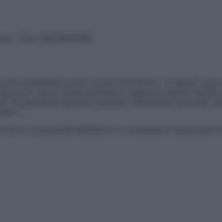
vata – P.Iva 13673600964
sono presentate a solo scopo informativo, in nessun caso p
devono in alcun modo sostituire il rapporto diretto medico-p
 di specialisti riguardo qualsiasi indicazione riportata. Se
aimer »
ticoli sono di proprietà dell’editore o concesse in licenza per 