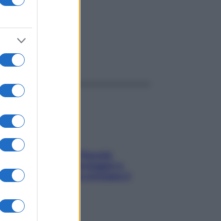
ggi anche
Fame dopo cena? Perché
succede e 6 snack leggeri e
appetitosi che non rovinano il
sonno