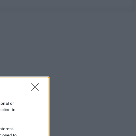
sonal or
ection to
nterest-
closed to