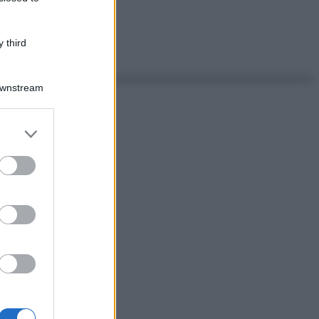
 third
Downstream
er and store
to grant or
ed purposes