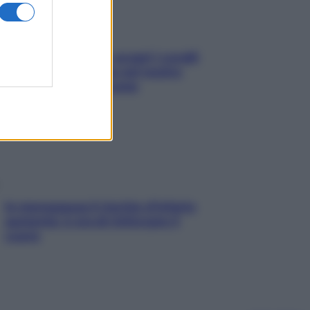
Non solo Maldive: scopri i coralli
che si nascondono nel nostro
Mediterraneo (e come
proteggerli)
In menopausa il rischio d’infarto
aumenta: è ora di rinforzare il
cuore