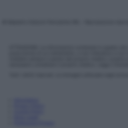
© Belpietro Edizioni Periodiche SRL – Riproduzione riser
ATTENZIONE: Le informazioni contenute in questo sito 
prescrizione di un trattamento, e non intendono e non 
chiedere sempre il parere del proprio medico curante e/o
necessario contattare il proprio medico. Leggi il Discl
Tutti i diritti riservati. Le immagini utilizzate negli ar
Informativa
Privacy Policy
Cookie Policy
Note Legali
Preferenze Privacy