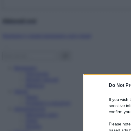
Abbonati ora!
Starbene ti regala benessere ogni mese!
Benessere
Psicologia
Rimedi naturali
Bellezza
Do Not Pr
Salute
News
If you wish 
Problemi e soluzioni
sensitive in
Alimentazione
confirm your
Mangiare sano
Diete
Please note
Ricette
based ads b