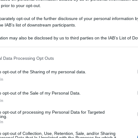
 prior to your opt-out.
rately opt-out of the further disclosure of your personal information by
he IAB’s list of downstream participants.
tion may also be disclosed by us to third parties on the IAB’s List of 
 that may further disclose it to other third parties.
 that this website/app uses one or more Google services and may gath
l Data Processing Opt Outs
including but not limited to your visit or usage behaviour. You may click 
 to Google and its third-party tags to use your data for below specifi
o opt-out of the Sharing of my personal data.
ogle consent section.
In
o opt-out of the Sale of my Personal Data.
In
to opt-out of processing my Personal Data for Targeted
ing.
In
o opt-out of Collection, Use, Retention, Sale, and/or Sharing
ersonal Data that Is Unrelated with the Purposes for which it