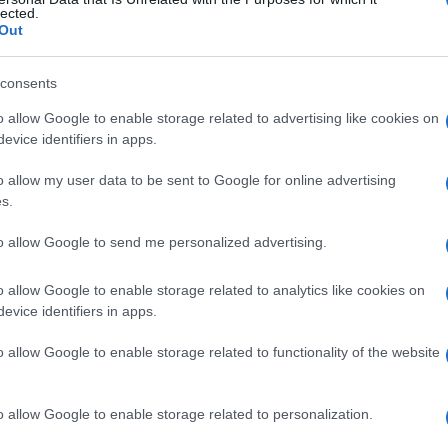
lected.
Out
consents
Le
o allow Google to enable storage related to advertising like cookies on
evice identifiers in apps.
ti preferite
o allow my user data to be sent to Google for online advertising
s.
to allow Google to send me personalized advertising.
o allow Google to enable storage related to analytics like cookies on
parenchima
, il
tessuto
interstiziale
e il sistema
evice identifiers in apps.
o allow Google to enable storage related to functionality of the website
un farmaco o a un cibo, che interessa il
parenchima
,
o allow Google to enable storage related to personalization.
ale.
ei reni a seguito di un processo immunologico.