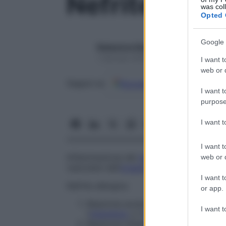
Nefrite
was col
Opted 
Google 
Redazione Starbene
1 Gennaio 2025 – Lettura 1 minuto
I want t
web or d
Google
Discover
Fon
Seguici su
I want t
purpose
I want 
I want t
Infiammazione del
rene
, che coinvolge il
web or d
vascolare dell’
organo
.
I want t
Nefrite allergica
or app.
Reazione acuta da iper-reattività, a 
I want t
l’
interstizio
o il
tessuto
vascolare ren
Reazione infiammatoria prodottasi n