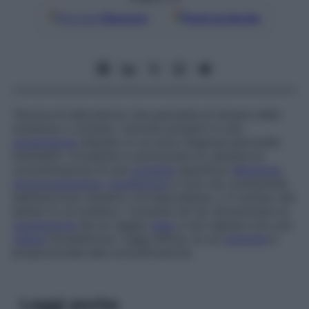
Google
Discover
Fonti preferite
Tecnica di laboratorio che permette di dosare delle
sostanze o contare i microbi presenti in una
sospensione
(liquido in cui sono disperse particelle
insolubili). Consente in particolare di valutare la
concentrazione di una
proteina
specifica (
albumina
,
immunoglobulina
,
transferrina
e così via), precipitata
dall’anticorpo ematico corrispondente, o il numero dei
batteri in un prelievo. Consiste nel far attraversare la
sospensione
da un raggio
laser
e nel captare con una
cellula
fotoelettrica i raggi diffusi, la cui
intensità
è
proporzionale alla concentrazione.
Leggi anche