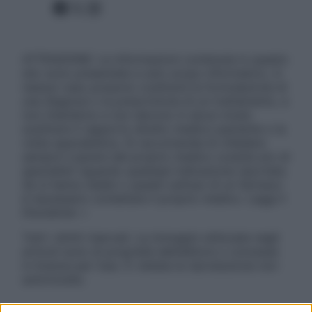
Facebook
X
Instagram
ATTENZIONE: Le informazioni contenute in questo
sito sono presentate a solo scopo informativo, in
nessun caso possono costituire la formulazione di
una diagnosi o la prescrizione di un trattamento, e
non intendono e non devono in alcun modo
sostituire il rapporto diretto medico-paziente o la
visita specialistica. Si raccomanda di chiedere
sempre il parere del proprio medico curante e/o di
specialisti riguardo qualsiasi indicazione riportata.
Se si hanno dubbi o quesiti sull’uso di un farmaco
è necessario contattare il proprio medico. Leggi il
Disclaimer »
Tutti i diritti riservati. Le immagini utilizzate negli
articoli sono di proprietà dell’editore o concesse
in licenza per l’uso. È vietata la riproduzione non
autorizzata.