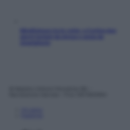
Mindfulness tra le vette: a Cortina due
giorni lontani da stress e ansia da
smartphone
© Belpietro Edizioni Periodiche SRL –
Riproduzione riservata – P.Iva 13673600964
Chi siamo
Pubblicità