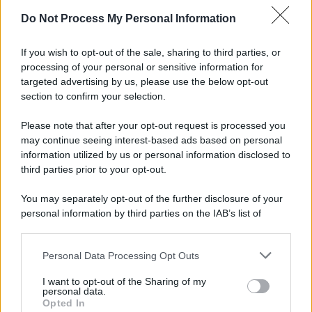
Do Not Process My Personal Information
Informativa
Privacy Policy
If you wish to opt-out of the sale, sharing to third parties, or
Cookie Policy
processing of your personal or sensitive information for
Note Legali
targeted advertising by us, please use the below opt-out
Preferenze Privacy
section to confirm your selection.
Please note that after your opt-out request is processed you
may continue seeing interest-based ads based on personal
information utilized by us or personal information disclosed to
third parties prior to your opt-out.
You may separately opt-out of the further disclosure of your
personal information by third parties on the IAB’s list of
downstream participants.
Personal Data Processing Opt Outs
This information may also be disclosed by us to third parties
on the IAB’s List of Downstream Participants that may further
I want to opt-out of the Sharing of my
disclose it to other third parties.
personal data.
Opted In
Please note that this website/app uses one or more Google