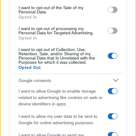
services and may gather and store information including but
I want to opt-out of the Sale of my
Personal Data.
not limited to your visit or usage behaviour. You may click to
Opted In
grant or deny consent to Google and its third-party tags to
use your data for below specified purposes in below Google
I want to opt-out of processing my
consent section.
Personal Data for Targeted Advertising.
Opted In
I want to opt-out of Collection, Use,
Retention, Sale, and/or Sharing of my
Personal Data that Is Unrelated with the
Purposes for which it was collected.
Opted Out
Google consents
I want to allow Google to enable storage
related to advertising like cookies on web or
device identifiers in apps.
I want to allow my user data to be sent to
Google for online advertising purposes.
I want to allow Google to send me