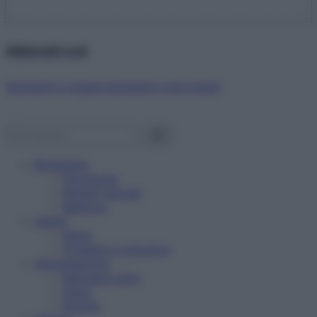
Abbonati ora!
Starbene ti regala benessere ogni mese!
Benessere
Psicologia
Rimedi naturali
Bellezza
Salute
News
Problemi e soluzioni
Alimentazione
Mangiare sano
Diete
Ricette