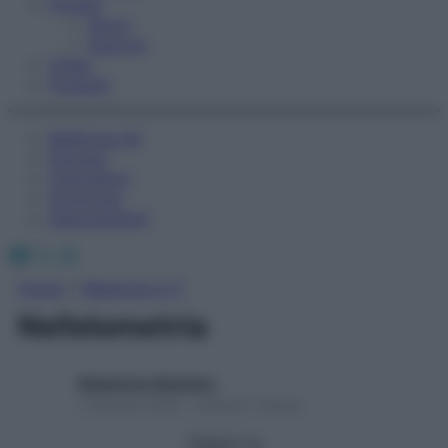
Fitness
Sport
Esercizi
Video
Podcast
Medicina AZ
Farmaci
Calcolatori
Oroscopo
Abbonamenti
Facebook
X
Instagram
Home
»
Medicina A-Z
Nefelometria
Redazione Starbene
1 Gennaio 2025 – Lettura 1 minuto
Seguici su