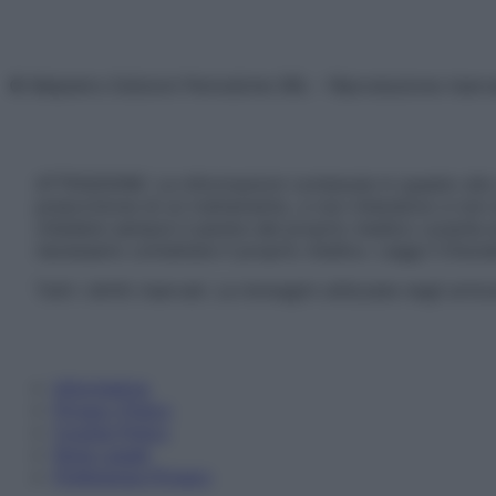
© Belpietro Edizioni Periodiche SRL – Riproduzione riser
ATTENZIONE: Le informazioni contenute in questo sito 
prescrizione di un trattamento, e non intendono e non 
chiedere sempre il parere del proprio medico curante e/o
necessario contattare il proprio medico. Leggi il Discl
Tutti i diritti riservati. Le immagini utilizzate negli ar
Informativa
Privacy Policy
Cookie Policy
Note Legali
Preferenze Privacy