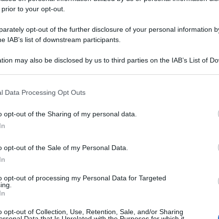
 prior to your opt-out.
rately opt-out of the further disclosure of your personal information by
he IAB’s list of downstream participants.
tion may also be disclosed by us to third parties on the IAB’s List of 
 that may further disclose it to other third parties.
 that this website/app uses one or more Google services and may gath
l Data Processing Opt Outs
including but not limited to your visit or usage behaviour. You may click 
 to Google and its third-party tags to use your data for below specifi
o opt-out of the Sharing of my personal data.
ogle consent section.
In
o opt-out of the Sale of my Personal Data.
In
to opt-out of processing my Personal Data for Targeted
ing.
In
o opt-out of Collection, Use, Retention, Sale, and/or Sharing
ersonal Data that Is Unrelated with the Purposes for which it