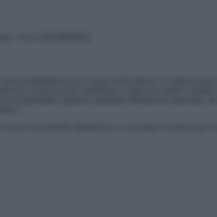
vata – P.Iva 13673600964
sono presentate a solo scopo informativo, in nessun caso p
devono in alcun modo sostituire il rapporto diretto medico-p
 di specialisti riguardo qualsiasi indicazione riportata. Se
aimer »
ticoli sono di proprietà dell’editore o concesse in licenza per 