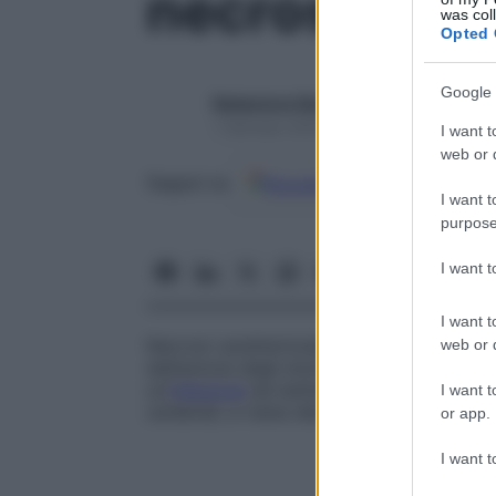
necrosi colli
was col
Opted 
Google 
Redazione Starbene
1 Gennaio 2025 – Lettura 1 minuto
I want t
web or d
Google
Discover
Fon
Seguici su
I want t
purpose
I want 
I want t
Necrosi caratterizzata da colliquazione 
web or d
dall’azione degli enzimi idrolitici liberati
un’
infezione
da batteri piogeni. È anche un
I want t
cerebrali, e viene detta anche
necrosi
liqu
or app.
I want t