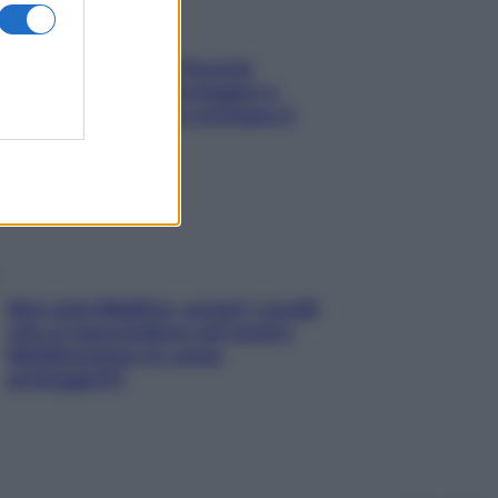
Fame dopo cena? Perché
succede e 6 snack leggeri e
appetitosi che non rovinano il
sonno
Non solo Maldive: scopri i coralli
che si nascondono nel nostro
Mediterraneo (e come
proteggerli)