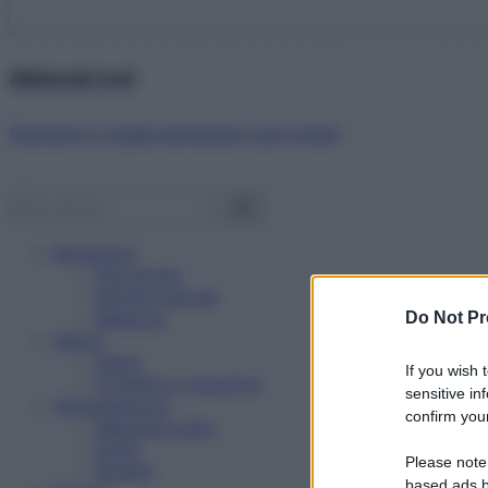
Abbonati ora!
Starbene ti regala benessere ogni mese!
Benessere
Psicologia
Rimedi naturali
Bellezza
Do Not Pr
Salute
News
If you wish 
Problemi e soluzioni
sensitive in
Alimentazione
confirm your
Mangiare sano
Diete
Please note
Ricette
based ads b