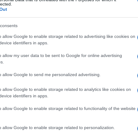
quativa
lected.
Out
consents
Le
o allow Google to enable storage related to advertising like cookies on
evice identifiers in apps.
ti preferite
o allow my user data to be sent to Google for online advertising
s.
to allow Google to send me personalized advertising.
o allow Google to enable storage related to analytics like cookies on
e
malacia
dei tessuti compromessi e che risulta
evice identifiers in apps.
 dai leucociti polimorfonucleati nel corso di
 tipo caratteristico di
necrosi
osservata negli infarti
o allow Google to enable storage related to functionality of the website
efattiva. Vedi anche N
ecrosi coagulativa
o allow Google to enable storage related to personalization.