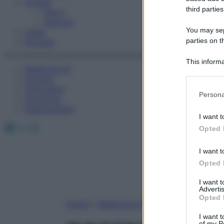
Fitness
third parties
Sport
Esercizi
You may sepa
Video
parties on t
Podcast
This informa
Medicina AZ
Participants
Farmaci
Calcolatori
Please note
Persona
Oroscopo
information 
Abbonamenti
deny consent
I want t
in below Go
Facebook
X
Instagram
Opted 
I want t
Opted 
I want 
Advertis
Opted 
Home
»
Medicina A-Z
I want t
of my P