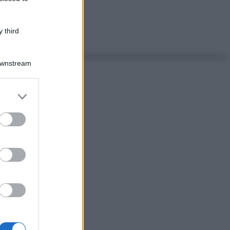
 third
Downstream
er and store
to grant or
ed purposes