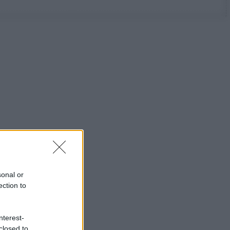
sonal or
ection to
nterest-
closed to