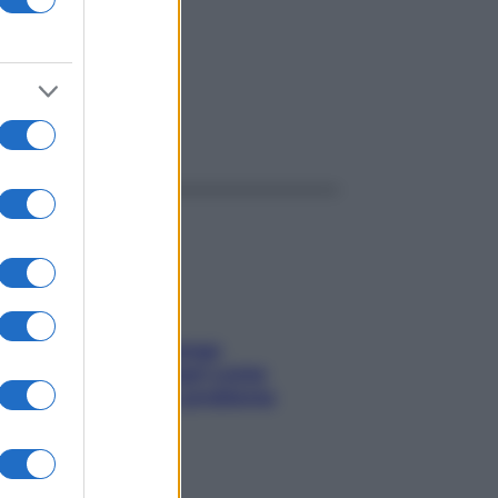
ggi anche
Capelli spezzati lungo
l’attaccatura? Scopri come
risolvere l’annoso problema