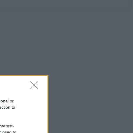
sonal or
ection to
nterest-
closed to