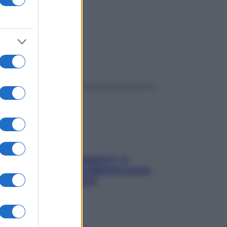
ggi anche
«Oggi che se magnamo?»: 4
ricette facili di Max Mariola senza
pesare gli ingredienti