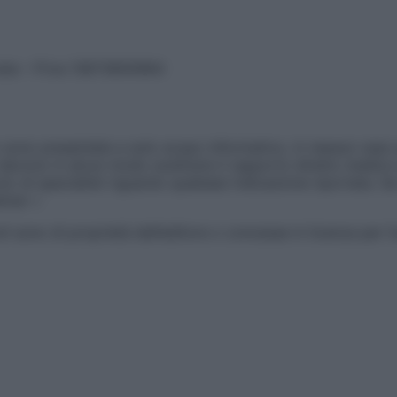
vata – P.Iva 13673600964
sono presentate a solo scopo informativo, in nessun caso p
devono in alcun modo sostituire il rapporto diretto medico-p
 di specialisti riguardo qualsiasi indicazione riportata. Se
aimer »
ticoli sono di proprietà dell’editore o concesse in licenza per 