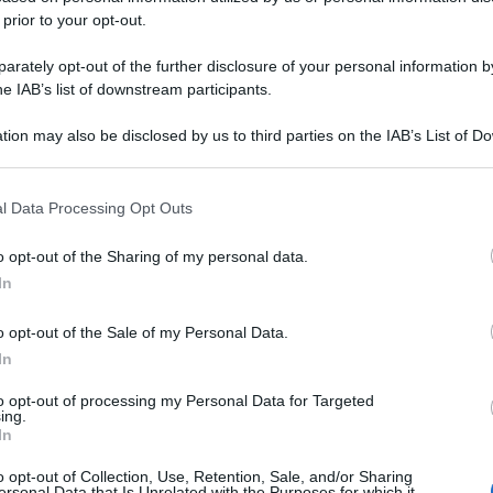
 prior to your opt-out.
rately opt-out of the further disclosure of your personal information by
he IAB’s list of downstream participants.
tion may also be disclosed by us to third parties on the IAB’s List of 
 that may further disclose it to other third parties.
 that this website/app uses one or more Google services and may gath
l Data Processing Opt Outs
including but not limited to your visit or usage behaviour. You may click 
 to Google and its third-party tags to use your data for below specifi
o opt-out of the Sharing of my personal data.
ogle consent section.
In
o opt-out of the Sale of my Personal Data.
In
to opt-out of processing my Personal Data for Targeted
ing.
In
o opt-out of Collection, Use, Retention, Sale, and/or Sharing
ersonal Data that Is Unrelated with the Purposes for which it