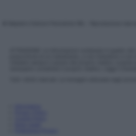
© Belpietro Edizioni Periodiche SRL – Riproduzione riser
ATTENZIONE: Le informazioni contenute in questo sito 
prescrizione di un trattamento, e non intendono e non 
chiedere sempre il parere del proprio medico curante e/o
necessario contattare il proprio medico. Leggi il Discl
Tutti i diritti riservati. Le immagini utilizzate negli ar
Informativa
Privacy Policy
Cookie Policy
Note Legali
Preferenze Privacy