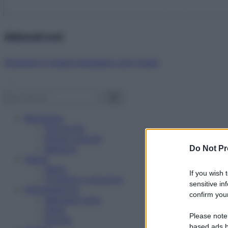
Abbonati ora!
Starbene ti regala benessere ogni mese!
Benessere
Psicologia
Rimedi naturali
Bellezza
Do Not Pr
Salute
News
If you wish 
Problemi e soluzioni
sensitive in
Alimentazione
confirm your
Mangiare sano
Diete
Please note
Ricette
based ads b