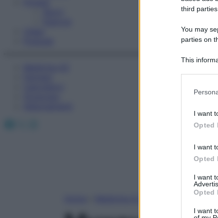
Fitness
third parties
Sport
Esercizi
You may sepa
Video
parties on t
Podcast
This informa
Medicina AZ
Participants
Farmaci
Calcolatori
Please note
Persona
Oroscopo
information 
Abbonamenti
deny consent
I want t
in below Go
Facebook
X
Instagram
Opted 
I want t
Opted 
I want 
Advertis
Opted 
Home
»
Medicina A-Z
I want t
of my P