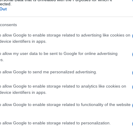
lected.
Out
consents
Le
o allow Google to enable storage related to advertising like cookies on
evice identifiers in apps.
ti preferite
o allow my user data to be sent to Google for online advertising
s.
to allow Google to send me personalized advertising.
o allow Google to enable storage related to analytics like cookies on
myxoviridae
(
Myxovirus influenzae
A e B,
evice identifiers in apps.
iridae
(
paramixovirus,
cui si devono infezioni
us
, responsabili di bronchiti e pneumopatie;
o allow Google to enable storage related to functionality of the website
o allow Google to enable storage related to personalization.