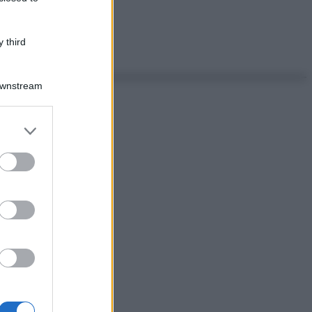
 third
Downstream
er and store
to grant or
ed purposes