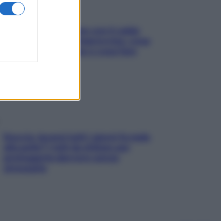
Perché la pressione con il caldo
scende e sale all’improvviso: cosa
succede alle donne e cosa fare
subito
Doccia, lavarsi tutti i giorni fa male
alla pelle? I miti da sfatare per
proteggerla davvero senza
stressarla