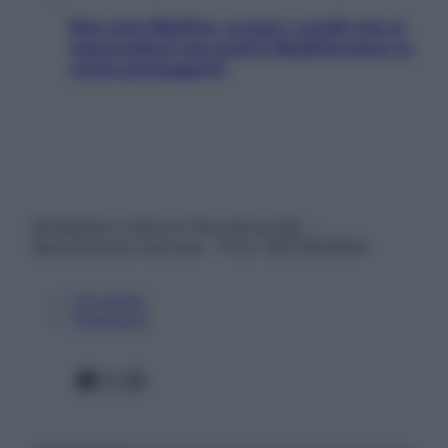
Non solo Maldive: scopri i coralli che si
nascondono nel nostro Mediterraneo (e
come proteggerli)
© Belpietro Edizioni Periodiche SRL –
Riproduzione riservata – P.Iva 13673600964
Chi siamo
Pubblicità
Facebook
X
Instagram