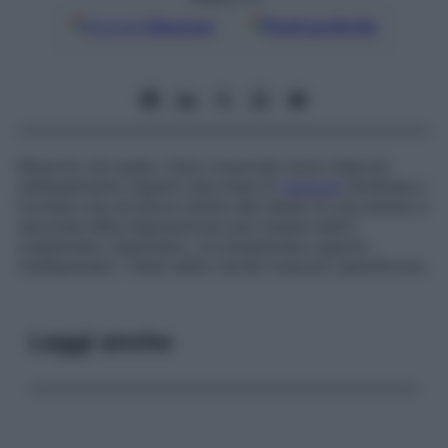
Google
Discover
Fonti preferite
Muscolo nel quale i fasci muscolari sono disposti
obliquamente rispetto alla linea di
trazione
tendinea a
formare una struttura simile alle barbe di una penna; a
seconda della disposizione può essere detto
unipennato
,
bipennato
,
circumpennato
oppure
multipennato
. Viene detto anche
muscolo penniforme
.
Leggi anche