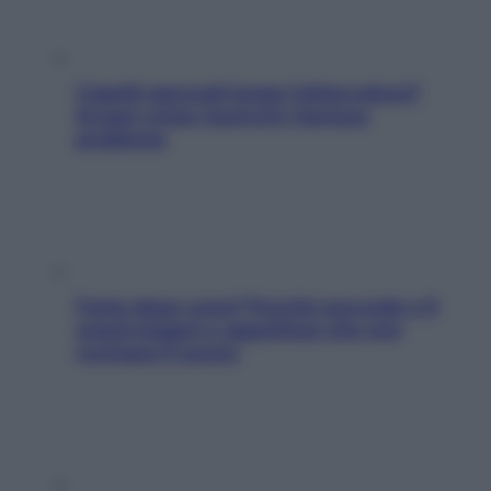
Capelli spezzati lungo l’attaccatura?
Scopri come risolvere l’annoso
problema
Fame dopo cena? Perché succede e 6
snack leggeri e appetitosi che non
rovinano il sonno