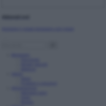
Abbonati ora!
Starbene ti regala benessere ogni mese!
Benessere
Psicologia
Rimedi naturali
Bellezza
Salute
News
Problemi e soluzioni
Alimentazione
Mangiare sano
Diete
Ricette