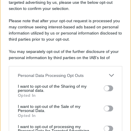
Cookie Policy
targeted advertising by us, please use the below opt-out
Note Legali
section to confirm your selection.
Preferenze Privacy
Please note that after your opt-out request is processed you
may continue seeing interest-based ads based on personal
information utilized by us or personal information disclosed to
third parties prior to your opt-out.
You may separately opt-out of the further disclosure of your
personal information by third parties on the IAB’s list of
downstream participants.
Personal Data Processing Opt Outs
This information may also be disclosed by us to third parties
on the IAB’s List of Downstream Participants that may further
I want to opt-out of the Sharing of my
disclose it to other third parties.
personal data.
Opted In
Please note that this website/app uses one or more Google
services and may gather and store information including but
I want to opt-out of the Sale of my
Personal Data.
not limited to your visit or usage behaviour. You may click to
Opted In
grant or deny consent to Google and its third-party tags to
use your data for below specified purposes in below Google
I want to opt-out of processing my
consent section.
Personal Data for Targeted Advertising.