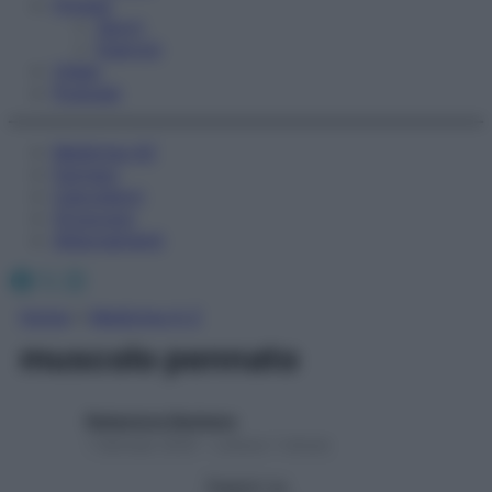
Fitness
Sport
Esercizi
Video
Podcast
Medicina AZ
Farmaci
Calcolatori
Oroscopo
Abbonamenti
Facebook
X
Instagram
Home
»
Medicina A-Z
muscolo pennato
Redazione Starbene
1 Gennaio 2025 – Lettura 1 minuto
Seguici su