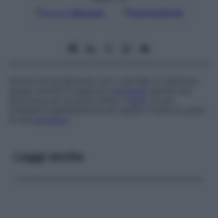
Google
Discover
Fonti preferite
Donna che ha già avuto uno o più figli. In ostetricia,
questo termine si oppone a
primipara
(donna che
partorisce per la prima volta). Il
parto
di una
multipara è generalmente più rapido e facile di quello
di una
primipara
.
Leggi anche