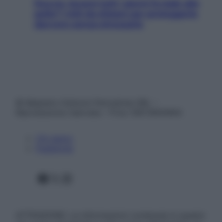
Doccia, lavarsi tutti i giorni fa male alla
pelle? I miti da sfatare per proteggerla
davvero senza stressarla
© Belpietro Edizioni Periodiche SRL –
Riproduzione riservata – P.Iva 13673600964
Chi siamo
Pubblicità
Facebook
X
Instagram
ATTENZIONE: Le informazioni contenute in questo