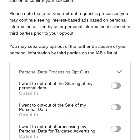
Note Legali
section to confirm your selection.
Preferenze Privacy
Please note that after your opt-out request is processed you
may continue seeing interest-based ads based on personal
information utilized by us or personal information disclosed to
third parties prior to your opt-out.
You may separately opt-out of the further disclosure of your
personal information by third parties on the IAB’s list of
downstream participants.
Personal Data Processing Opt Outs
This information may also be disclosed by us to third parties
on the IAB’s List of Downstream Participants that may further
I want to opt-out of the Sharing of my
disclose it to other third parties.
personal data.
Opted In
Please note that this website/app uses one or more Google
services and may gather and store information including but
I want to opt-out of the Sale of my
Personal Data.
not limited to your visit or usage behaviour. You may click to
Opted In
grant or deny consent to Google and its third-party tags to
use your data for below specified purposes in below Google
I want to opt-out of processing my
consent section.
Personal Data for Targeted Advertising.
Opted In