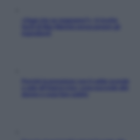
«Oggi che se magnamo?»: 4 ricette
facili di Max Mariola senza pesare gli
ingredienti
Perché la pressione con il caldo scende
e sale all’improvviso: cosa succede alle
donne e cosa fare subito