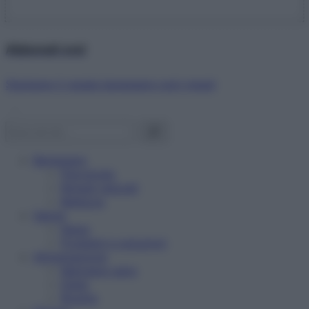
Abbonati ora!
Starbene ti regala benessere ogni mese!
Benessere
Psicologia
Rimedi naturali
Bellezza
Salute
News
Problemi e soluzioni
Alimentazione
Mangiare sano
Diete
Ricette