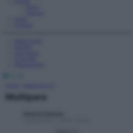
Fitness
Sport
Esercizi
Video
Podcast
Medicina AZ
Farmaci
Calcolatori
Oroscopo
Abbonamenti
Facebook
X
Instagram
Home
»
Medicina A-Z
Multipara
Redazione Starbene
1 Gennaio 2025 – Lettura 1 minuto
Seguici su