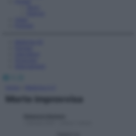
Fitness
Sport
Esercizi
Video
Podcast
Medicina AZ
Farmaci
Calcolatori
Oroscopo
Abbonamenti
Facebook
X
Instagram
Home
»
Medicina A-Z
Morte improvvisa
Redazione Starbene
1 Gennaio 2025 – Lettura 1 minuto
Seguici su