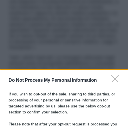
una diagnosi o la prescrizione di un trattamento, e
non intendono e non devono in alcun modo
sostituire il rapporto diretto medico-paziente o la
visita specialistica. Si raccomanda di chiedere
sempre il parere del proprio medico curante e/o di
specialisti riguardo qualsiasi indicazione riportata.
Se si hanno dubbi o quesiti sull’uso di un farmaco
è necessario contattare il proprio medico. Leggi il
Disclaimer »
Tutti i diritti riservati. Le immagini utilizzate negli
articoli sono di proprietà dell’editore o concesse
in licenza per l’uso. È vietata la riproduzione non
autorizzata.
Do Not Process My Personal Information
If you wish to opt-out of the sale, sharing to third parties, or
Informativa
processing of your personal or sensitive information for
Privacy Policy
targeted advertising by us, please use the below opt-out
Cookie Policy
section to confirm your selection.
Note Legali
Preferenze Privacy
Please note that after your opt-out request is processed you