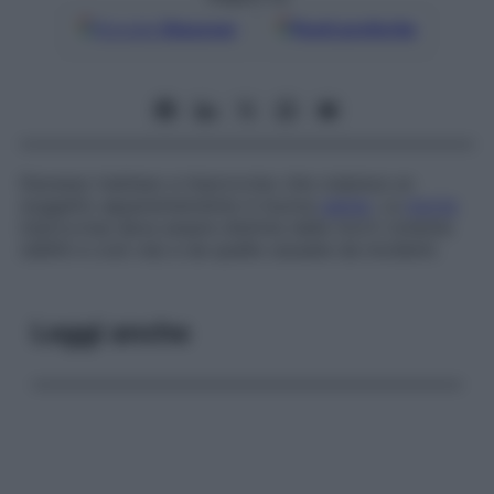
Google
Discover
Fonti preferite
Decesso inatteso e improvviso che colpisce un
soggetto apparentemente in buona
salute
. La
morte
improvvisa deve essere distinta dalle morti violente
(delitti e così via) e da quelle causate da incidenti.
Leggi anche