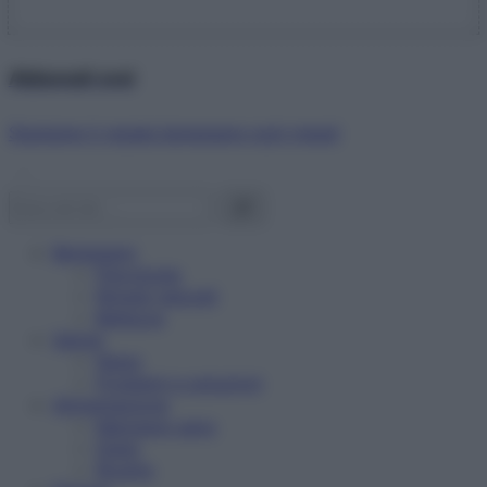
Abbonati ora!
Starbene ti regala benessere ogni mese!
Benessere
Psicologia
Rimedi naturali
Bellezza
Salute
News
Problemi e soluzioni
Alimentazione
Mangiare sano
Diete
Ricette