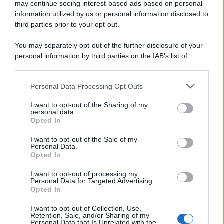
may continue seeing interest-based ads based on personal
information utilized by us or personal information disclosed to
third parties prior to your opt-out.
You may separately opt-out of the further disclosure of your
personal information by third parties on the IAB’s list of
downstream participants.
Personal Data Processing Opt Outs
This information may also be disclosed by us to third parties
on the IAB’s List of Downstream Participants that may further
I want to opt-out of the Sharing of my
disclose it to other third parties.
personal data.
Opted In
Please note that this website/app uses one or more Google
services and may gather and store information including but
I want to opt-out of the Sale of my
Personal Data.
not limited to your visit or usage behaviour. You may click to
Opted In
grant or deny consent to Google and its third-party tags to
use your data for below specified purposes in below Google
I want to opt-out of processing my
consent section.
Personal Data for Targeted Advertising.
Opted In
I want to opt-out of Collection, Use,
Retention, Sale, and/or Sharing of my
Personal Data that Is Unrelated with the