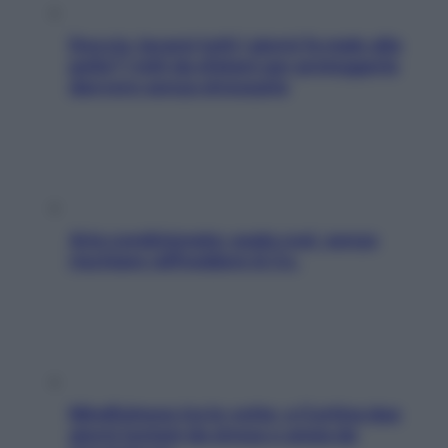
Doccia, lavarsi tutti i giorni fa male alla
pelle? I miti da sfatare per proteggerla
davvero senza stressarla
Aria condizionata: usala così, senza
rischiare raffreddore & Co.
Mindfulness tra le vette: a Cortina due
giorni lontani da stress e ansia da