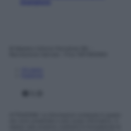
smartphone
© Belpietro Edizioni Periodiche SRL –
Riproduzione riservata – P.Iva 13673600964
Chi siamo
Pubblicità
Facebook
X
Instagram
ATTENZIONE: Le informazioni contenute in questo
sito sono presentate a solo scopo informativo, in
nessun caso possono costituire la formulazione di