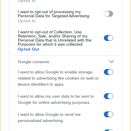
Opted In
grant or deny consent to Google and its third-party tags to
use your data for below specified purposes in below Google
I want to opt-out of processing my
consent section.
Personal Data for Targeted Advertising.
Opted In
I want to opt-out of Collection, Use,
Retention, Sale, and/or Sharing of my
Personal Data that Is Unrelated with the
Purposes for which it was collected.
Opted Out
Google consents
I want to allow Google to enable storage
related to advertising like cookies on web or
device identifiers in apps.
I want to allow my user data to be sent to
Google for online advertising purposes.
I want to allow Google to send me
personalized advertising.