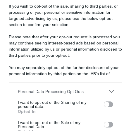
Informativa
Privacy Policy
If you wish to opt-out of the sale, sharing to third parties, or
Cookie Policy
processing of your personal or sensitive information for
Note Legali
targeted advertising by us, please use the below opt-out
Preferenze Privacy
section to confirm your selection.
Please note that after your opt-out request is processed you
may continue seeing interest-based ads based on personal
information utilized by us or personal information disclosed to
third parties prior to your opt-out.
You may separately opt-out of the further disclosure of your
personal information by third parties on the IAB’s list of
downstream participants.
Personal Data Processing Opt Outs
This information may also be disclosed by us to third parties
on the IAB’s List of Downstream Participants that may further
I want to opt-out of the Sharing of my
disclose it to other third parties.
personal data.
Opted In
Please note that this website/app uses one or more Google
services and may gather and store information including but
I want to opt-out of the Sale of my
Personal Data.
not limited to your visit or usage behaviour. You may click to