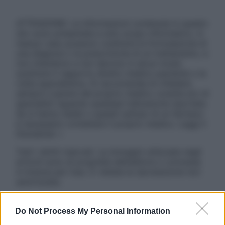
ATTENZIONE: Le informazioni contenute in questo
sito sono presentate a solo scopo informativo, in
nessun caso possono costituire la formulazione di
una diagnosi o la prescrizione di un trattamento, e
non intendono e non devono in alcun modo
sostituire il rapporto diretto medico-paziente o la
visita specialistica. Si raccomanda di chiedere
sempre il parere del proprio medico curante e/o di
specialisti riguardo qualsiasi indicazione riportata.
Se si hanno dubbi o quesiti sull’uso di un farmaco
è necessario contattare il proprio medico. Leggi il
Disclaimer »
Tutti i diritti riservati. Le immagini utilizzate negli
articoli sono di proprietà dell’editore o concesse
in licenza per l’uso. È vietata la riproduzione non
autorizzata.
Do Not Process My Personal Information