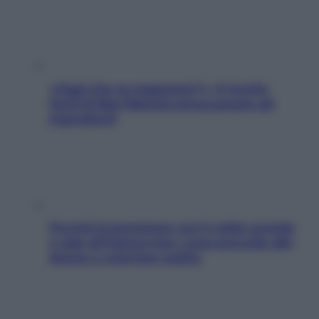
«Oggi che se magnamo?»: 4 ricette
facili di Max Mariola senza pesare gli
ingredienti
Perché la pressione con il caldo scende
e sale all’improvviso: cosa succede alle
donne e cosa fare subito