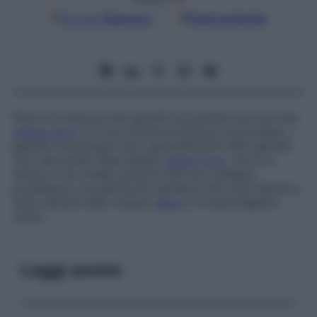
Google
Discover
Fonti preferite
Detto di ciascuno dei gemelli provenienti da una sola
cellula
uovo
; è in uso anche la dicitura
monovulare
. I
gemelli monozigoti sono generalmente detti gemelli
veri; derivando dalla stessa
cellula
uovo
, che si è
divisa in uno stadio precoce del suo sviluppo,
possiedono un patrimonio genetico del tutto identico,
sono sempre dello stesso
sesso
e si assomigliano
molto.
Leggi anche