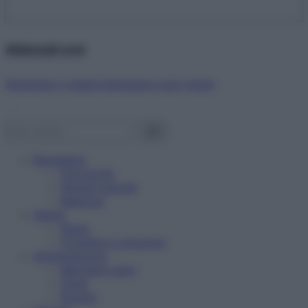
Abbonati ora!
Starbene ti regala benessere ogni mese!
Benessere
Psicologia
Rimedi naturali
Bellezza
Salute
News
Problemi e soluzioni
Alimentazione
Mangiare sano
Diete
Ricette