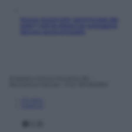
Doccia, lavarsi tutti i giorni fa male alla
pelle? I miti da sfatare per proteggerla
davvero senza stressarla
© Belpietro Edizioni Periodiche SRL –
Riproduzione riservata – P.Iva 13673600964
Chi siamo
Pubblicità
Facebook
X
Instagram