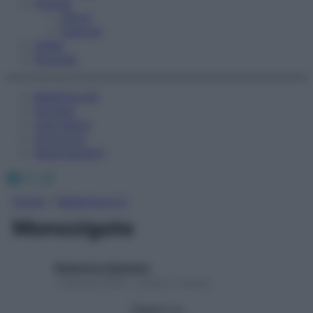
Fitness
Sport
Esercizi
Video
Podcast
Medicina AZ
Farmaci
Calcolatori
Oroscopo
Abbonamenti
Facebook
X
Instagram
Home
»
Medicina A-Z
Monozigote
Redazione Starbene
1 Gennaio 2025 – Lettura 1 minuto
Seguici su