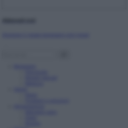
Abbonati ora!
Starbene ti regala benessere ogni mese!
Benessere
Psicologia
Rimedi naturali
Bellezza
Salute
News
Problemi e soluzioni
Alimentazione
Mangiare sano
Diete
Ricette