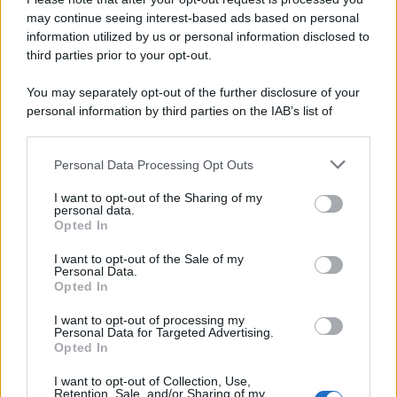
may continue seeing interest-based ads based on personal
information utilized by us or personal information disclosed to
third parties prior to your opt-out.
You may separately opt-out of the further disclosure of your
personal information by third parties on the IAB’s list of
downstream participants.
Personal Data Processing Opt Outs
This information may also be disclosed by us to third parties
on the IAB’s List of Downstream Participants that may further
I want to opt-out of the Sharing of my
disclose it to other third parties.
personal data.
Opted In
Please note that this website/app uses one or more Google
services and may gather and store information including but
I want to opt-out of the Sale of my
Personal Data.
not limited to your visit or usage behaviour. You may click to
Opted In
grant or deny consent to Google and its third-party tags to
use your data for below specified purposes in below Google
I want to opt-out of processing my
consent section.
Personal Data for Targeted Advertising.
Opted In
I want to opt-out of Collection, Use,
Retention, Sale, and/or Sharing of my