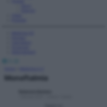
Fitness
Sport
Esercizi
Video
Podcast
Medicina AZ
Farmaci
Calcolatori
Oroscopo
Abbonamenti
Facebook
X
Instagram
Home
»
Medicina A-Z
Monoftalmia
Redazione Starbene
1 Gennaio 2025 – Lettura 1 minuto
Seguici su