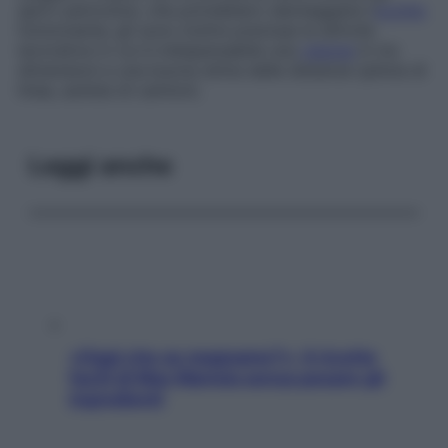
sport pericolosi, che potrebbero danneggiare l’
occhio
funzionante; gli sono inoltre precluse le attività
lavorative in cui è indispensabile una
visione
in tre
dimensioni e una buona stima delle distanze (pilota di
linea, autista di camion).
Leggi anche
«Oggi che se magnamo?»: 4 ricette
facili di Max Mariola senza pesare gli
ingredienti