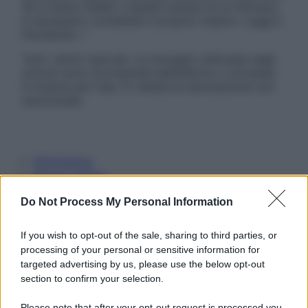
Se si hanno dubbi o quesiti sull’uso di un farmaco
è necessario contattare il proprio medico. Leggi il
Disclaimer »
Tutti i diritti riservati. Le immagini utilizzate negli
articoli sono di proprietà dell’editore o concesse
in licenza per l’uso. È vietata la riproduzione non
autorizzata.
Informativa
Privacy Policy
Cookie Policy
Note Legali
Do Not Process My Personal Information
Preferenze Privacy
If you wish to opt-out of the sale, sharing to third parties, or
processing of your personal or sensitive information for
targeted advertising by us, please use the below opt-out
section to confirm your selection.
Please note that after your opt-out request is processed you