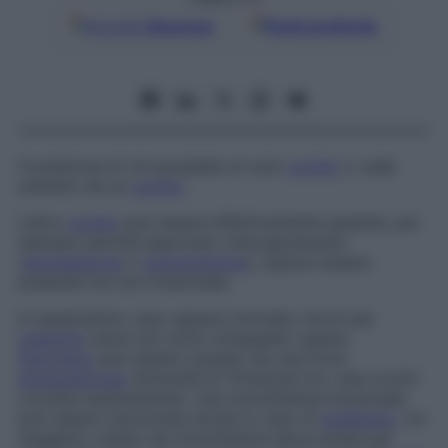
Google
Discover
Fonti preferite
Condizione di chi possiede un solo
occhio
o vede
soltanto da un
occhio
.
L’altro
occhio
può essere effettivamente assente, per
esempio perché asportato chirurgicamente
(
enucleazione
o
eviscerazione
), oppure essere
presente ma non funzionale.
In quest’ultimo caso appare normale, ma le sue
capacità
visive non sono sviluppate: questo
fenomeno
può essere causato da una forte
anisometropia
(diversità di rifrazione tra i due occhi)
corretta tardivamente. Una monoftalmia funzionale
può essere riscontrata anche in caso di
strabismo
. Un
soggetto colpito da monoftalmia deve evitare gli