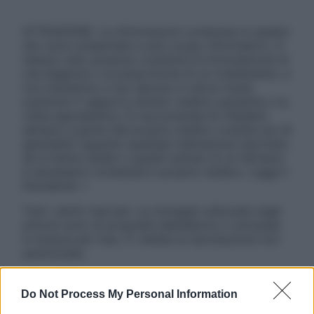
ATTENZIONE: Le informazioni contenute in questo
sito sono presentate a solo scopo informativo, in
nessun caso possono costituire la formulazione di
una diagnosi o la prescrizione di un trattamento, e
non intendono e non devono in alcun modo
sostituire il rapporto diretto medico-paziente o la
visita specialistica. Si raccomanda di chiedere
sempre il parere del proprio medico curante e/o di
specialisti riguardo qualsiasi indicazione riportata.
Se si hanno dubbi o quesiti sull’uso di un farmaco
è necessario contattare il proprio medico. Leggi il
Disclaimer »
Tutti i diritti riservati. Le immagini utilizzate negli
articoli sono di proprietà dell’editore o concesse
in licenza per l’uso. È vietata la riproduzione non
autorizzata.
Do Not Process My Personal Information