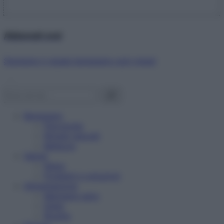
Abbonati ora!
Starbene ti regala benessere ogni mese!
Benessere
Psicologia
Rimedi naturali
Bellezza
Salute
News
Problemi e soluzioni
Alimentazione
Mangiare sano
Diete
Ricette