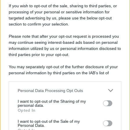
Informativa
Privacy Policy
If you wish to opt-out of the sale, sharing to third parties, or
Cookie Policy
processing of your personal or sensitive information for
Note Legali
targeted advertising by us, please use the below opt-out
Preferenze Privacy
section to confirm your selection.
Please note that after your opt-out request is processed you
may continue seeing interest-based ads based on personal
information utilized by us or personal information disclosed to
third parties prior to your opt-out.
You may separately opt-out of the further disclosure of your
personal information by third parties on the IAB’s list of
downstream participants.
Personal Data Processing Opt Outs
This information may also be disclosed by us to third parties
on the IAB’s List of Downstream Participants that may further
I want to opt-out of the Sharing of my
disclose it to other third parties.
personal data.
Opted In
Please note that this website/app uses one or more Google
services and may gather and store information including but
I want to opt-out of the Sale of my
Personal Data.
not limited to your visit or usage behaviour. You may click to