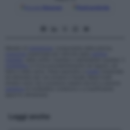
Google
Discover
Fonti preferite
Metallo di
transizione
, componente della pterina,
coenzima
essenziale per l’attività della
xantina
ossidasi
, della solfito ossidasi e dell’aldeide ossidasi. Il
molibdeno
si trova prevalentemente nei legumi, nel
latte e nella carne. Viene assorbito a
livello
intestinale
ed eliminato per via urinaria e fecale. Bassi livelli
ematici sono rari e possono essere dovuti a carenza
genetica
di molibdeno-cofattore o a insufficiente
apporto alimentare.
Leggi anche