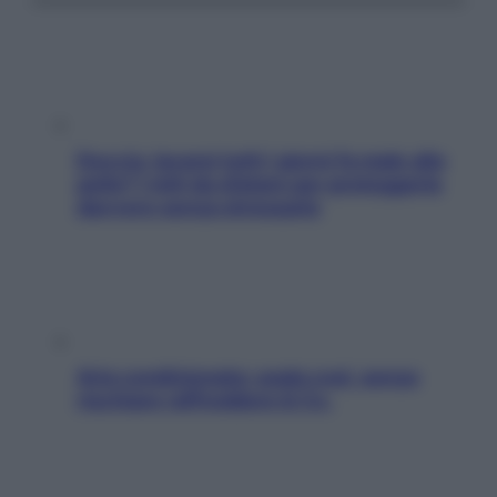
Doccia, lavarsi tutti i giorni fa male alla
pelle? I miti da sfatare per proteggerla
davvero senza stressarla
Aria condizionata: usala così, senza
rischiare raffreddore & Co.