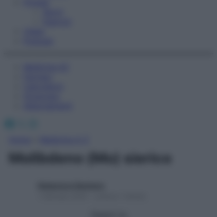
Fitness
Sport
Esercizi
Video
Podcast
Medicina AZ
Farmaci
Calcolatori
Oroscopo
Abbonamenti
Facebook
X
Instagram
Home
»
Medicina A-Z
Molibdeno (Mo) sierico
Redazione Starbene
1 Gennaio 2025 – Lettura 1 minuto
Seguici su