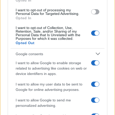
Opted In
grant or deny consent to Google and its third-party tags to
use your data for below specified purposes in below Google
I want to opt-out of processing my
consent section.
Personal Data for Targeted Advertising.
Opted In
I want to opt-out of Collection, Use,
Retention, Sale, and/or Sharing of my
Personal Data that Is Unrelated with the
Purposes for which it was collected.
Opted Out
Google consents
I want to allow Google to enable storage
related to advertising like cookies on web or
device identifiers in apps.
I want to allow my user data to be sent to
Google for online advertising purposes.
I want to allow Google to send me
personalized advertising.