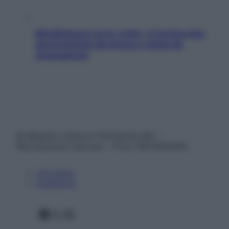
Mindfulness tra le vette: a Cortina due
giorni lontani da stress e ansia da
smartphone
© Belpietro Edizioni Periodiche SRL –
Riproduzione riservata – P.Iva 13673600964
Chi siamo
Pubblicità
Facebook
X
Instagram