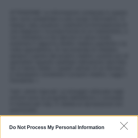
ATTENZIONE: Le informazioni contenute in questo
sito sono presentate a solo scopo informativo, in
nessun caso possono costituire la formulazione di
una diagnosi o la prescrizione di un trattamento, e
non intendono e non devono in alcun modo
sostituire il rapporto diretto medico-paziente o la
visita specialistica. Si raccomanda di chiedere
sempre il parere del proprio medico curante e/o di
specialisti riguardo qualsiasi indicazione riportata.
Se si hanno dubbi o quesiti sull’uso di un farmaco
è necessario contattare il proprio medico. Leggi il
Disclaimer »
Tutti i diritti riservati. Le immagini utilizzate negli
articoli sono di proprietà dell’editore o concesse
in licenza per l’uso. È vietata la riproduzione non
autorizzata.
Do Not Process My Personal Information
Informativa