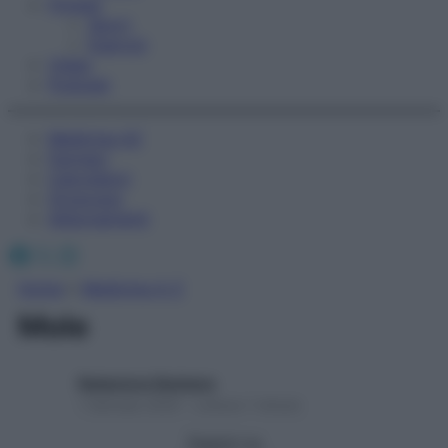
Fitness
Sport
Esercizi
Video
Podcast
Medicina AZ
Farmaci
Calcolatori
Oroscopo
Abbonamenti
Facebook
X
Instagram
Home
»
Medicina A-Z
Mole
Redazione Starbene
1 Gennaio 2025 – Lettura 1 minuto
Seguici su