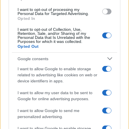
grant or deny consent to Google and its third-party tags to
use your data for below specified purposes in below Google
I want to opt-out of processing my
consent section.
Personal Data for Targeted Advertising.
Opted In
I want to opt-out of Collection, Use,
Retention, Sale, and/or Sharing of my
Personal Data that Is Unrelated with the
Purposes for which it was collected.
Opted Out
Google consents
I want to allow Google to enable storage
related to advertising like cookies on web or
device identifiers in apps.
I want to allow my user data to be sent to
Google for online advertising purposes.
I want to allow Google to send me
personalized advertising.
I want to allow Google to enable storage