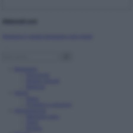
Abbonati ora!
Starbene ti regala benessere ogni mese!
Benessere
Psicologia
Rimedi naturali
Bellezza
Salute
News
Problemi e soluzioni
Alimentazione
Mangiare sano
Diete
Ricette