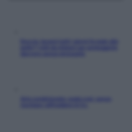
Doccia, lavarsi tutti i giorni fa male alla
pelle? I miti da sfatare per proteggerla
davvero senza stressarla
Aria condizionata: usala così, senza
rischiare raffreddore & Co.