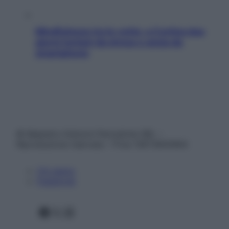
Mindfulness tra le vette: a Cortina due
giorni lontani da stress e ansia da
smartphone
© Belpietro Edizioni Periodiche SRL –
Riproduzione riservata – P.Iva 13673600964
Chi siamo
Pubblicità
Facebook
X
Instagram