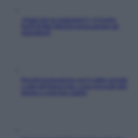
«Oggi che se magnamo?»: 4 ricette
facili di Max Mariola senza pesare gli
ingredienti
Perché la pressione con il caldo scende
e sale all’improvviso: cosa succede alle
donne e cosa fare subito