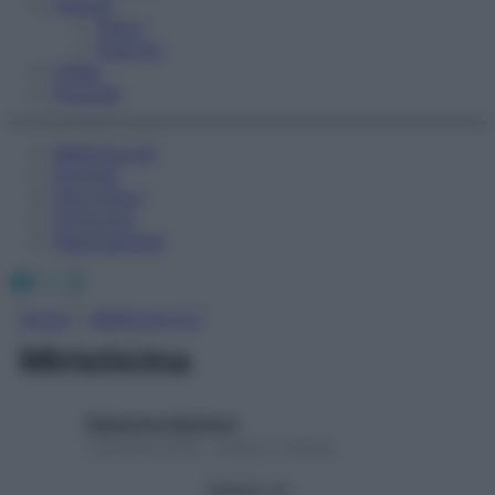
Fitness
Sport
Esercizi
Video
Podcast
Medicina AZ
Farmaci
Calcolatori
Oroscopo
Abbonamenti
Facebook
X
Instagram
Home
»
Medicina A-Z
Miristicina
Redazione Starbene
1 Gennaio 2025 – Lettura 1 minuto
Seguici su