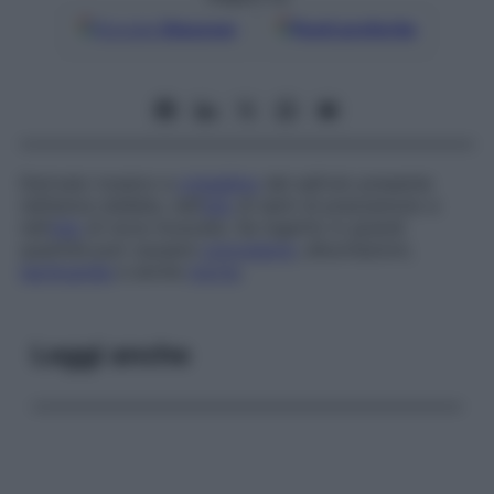
Google
Discover
Fonti preferite
Derivato tossico e
cristallino
del safrolo presente
nell’anice stellata, nell’
olio
di semi di prezzemolo e
nell’
olio
di noce moscata. Se ingerito in grandi
quantità può causare
convulsioni
, allucinazioni,
tachicardia
e anche
morte
.
Leggi anche