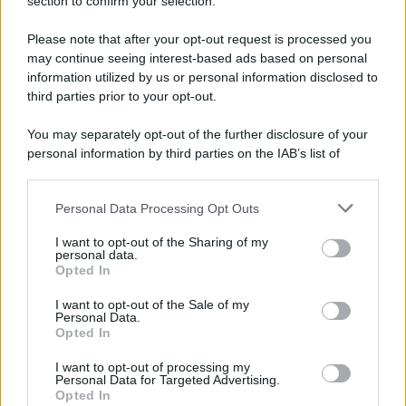
Note Legali
section to confirm your selection.
Preferenze Privacy
Please note that after your opt-out request is processed you
may continue seeing interest-based ads based on personal
information utilized by us or personal information disclosed to
third parties prior to your opt-out.
You may separately opt-out of the further disclosure of your
personal information by third parties on the IAB’s list of
downstream participants.
Personal Data Processing Opt Outs
This information may also be disclosed by us to third parties
on the IAB’s List of Downstream Participants that may further
I want to opt-out of the Sharing of my
disclose it to other third parties.
personal data.
Opted In
Please note that this website/app uses one or more Google
services and may gather and store information including but
I want to opt-out of the Sale of my
Personal Data.
not limited to your visit or usage behaviour. You may click to
Opted In
grant or deny consent to Google and its third-party tags to
use your data for below specified purposes in below Google
I want to opt-out of processing my
consent section.
Personal Data for Targeted Advertising.
Opted In