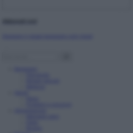
Abbonati ora!
Starbene ti regala benessere ogni mese!
Benessere
Psicologia
Rimedi naturali
Bellezza
Salute
News
Problemi e soluzioni
Alimentazione
Mangiare sano
Diete
Ricette