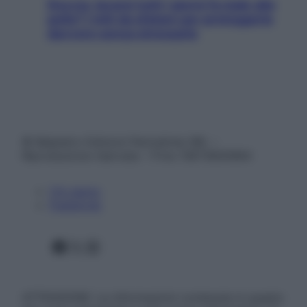
Doccia, lavarsi tutti i giorni fa male alla
pelle? I miti da sfatare per proteggerla
davvero senza stressarla
© Belpietro Edizioni Periodiche SRL –
Riproduzione riservata – P.Iva 13673600964
Chi siamo
Pubblicità
Facebook
X
Instagram
ATTENZIONE: Le informazioni contenute in questo