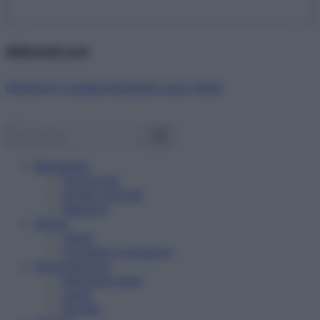
Abbonati ora!
Starbene ti regala benessere ogni mese!
Benessere
Psicologia
Rimedi naturali
Bellezza
Salute
News
Problemi e soluzioni
Alimentazione
Mangiare sano
Diete
Ricette