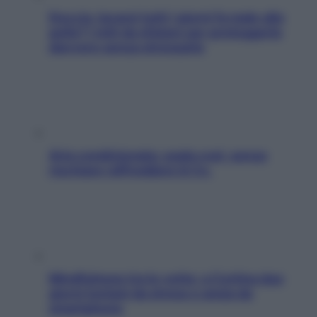
Doccia, lavarsi tutti i giorni fa male alla
pelle? I miti da sfatare per proteggerla
davvero senza stressarla
Aria condizionata: usala così, senza
rischiare raffreddore & Co.
Mindfulness tra le vette: a Cortina due
giorni lontani da stress e ansia da
smartphone