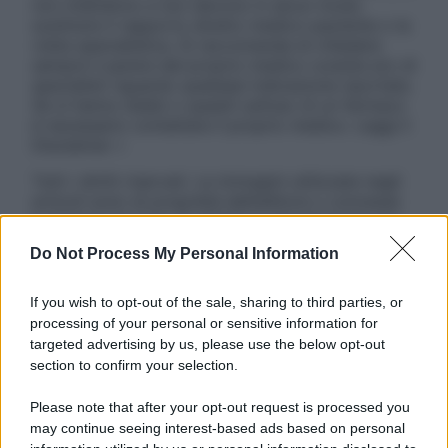
non intendono e non devono in alcun modo
sostituire il rapporto diretto medico-paziente o la
visita specialistica. Si raccomanda di chiedere
sempre il parere del proprio medico curante e/o di
specialisti riguardo qualsiasi indicazione riportata.
Se si hanno dubbi o quesiti sull’uso di un farmaco
è necessario contattare il proprio medico. Leggi il
Disclaimer »
Tutti i diritti riservati. Le immagini utilizzate negli
articoli sono di proprietà dell’editore o concesse
in licenza per l’uso. È vietata la riproduzione non
autorizzata.
Do Not Process My Personal Information
If you wish to opt-out of the sale, sharing to third parties, or
processing of your personal or sensitive information for
Informativa
targeted advertising by us, please use the below opt-out
Privacy Policy
section to confirm your selection.
Cookie Policy
Note Legali
Please note that after your opt-out request is processed you
Preferenze Privacy
may continue seeing interest-based ads based on personal