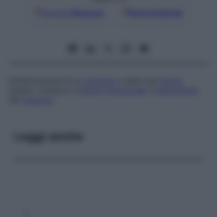
Google
Discover
Fonti preferite
Infiammazione di un
muscolo
e della sua
fascia
.
Spesso conduce a
fibrosi
interstiziale
e
indurimento
del
muscolo
.
Leggi anche