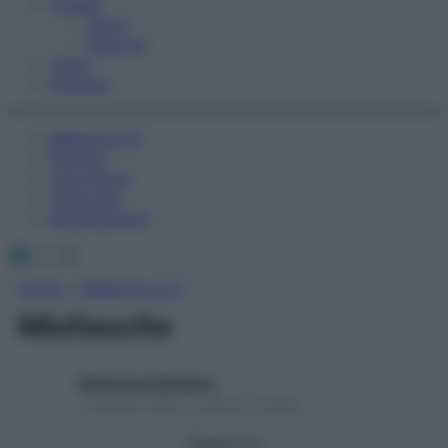
Fitness
Sport
Esercizi
Video
Podcast
Medicina AZ
Farmaci
Calcolatori
Oroscopo
Abbonamenti
Facebook
X
Instagram
Home
»
Medicina A-Z
Miofascite
Redazione Starbene
1 Gennaio 2025 – Lettura 1 minuto
Seguici su