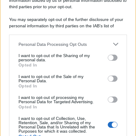
information utilized by us or personal information disclosed to
third parties prior to your opt-out.
You may separately opt-out of the further disclosure of your
personal information by third parties on the IAB’s list of
downstream participants.
Personal Data Processing Opt Outs
This information may also be disclosed by us to third parties
on the IAB’s List of Downstream Participants that may further
I want to opt-out of the Sharing of my
disclose it to other third parties.
personal data.
Opted In
Please note that this website/app uses one or more Google
services and may gather and store information including but
I want to opt-out of the Sale of my
Personal Data.
not limited to your visit or usage behaviour. You may click to
Opted In
grant or deny consent to Google and its third-party tags to
use your data for below specified purposes in below Google
I want to opt-out of processing my
consent section.
Personal Data for Targeted Advertising.
Opted In
I want to opt-out of Collection, Use,
Retention, Sale, and/or Sharing of my
Personal Data that Is Unrelated with the
Purposes for which it was collected.