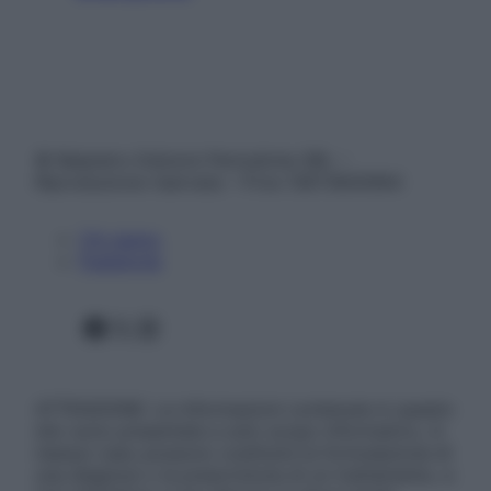
© Belpietro Edizioni Periodiche SRL –
Riproduzione riservata – P.Iva 13673600964
Chi siamo
Pubblicità
Facebook
X
Instagram
ATTENZIONE: Le informazioni contenute in questo
sito sono presentate a solo scopo informativo, in
nessun caso possono costituire la formulazione di
una diagnosi o la prescrizione di un trattamento, e