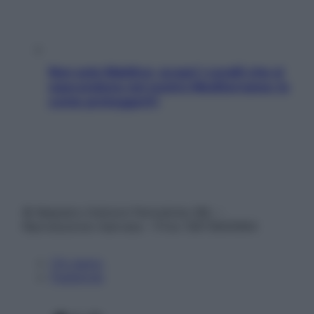
Non solo Maldive: scopri i coralli che si
nascondono nel nostro Mediterraneo (e
come proteggerli)
© Belpietro Edizioni Periodiche SRL –
Riproduzione riservata – P.Iva 13673600964
Chi siamo
Pubblicità