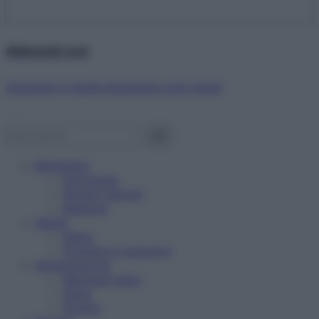
Abbonati ora!
Starbene ti regala benessere ogni mese!
Benessere
Psicologia
Rimedi naturali
Bellezza
Salute
News
Problemi e soluzioni
Alimentazione
Mangiare sano
Diete
Ricette