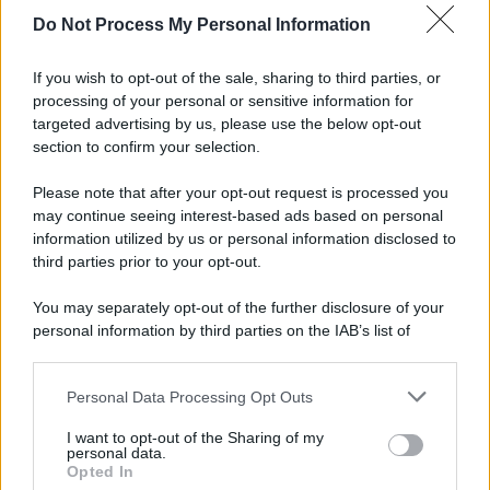
Do Not Process My Personal Information
Informativa
Privacy Policy
If you wish to opt-out of the sale, sharing to third parties, or
Cookie Policy
processing of your personal or sensitive information for
Note Legali
targeted advertising by us, please use the below opt-out
Preferenze Privacy
section to confirm your selection.
Please note that after your opt-out request is processed you
may continue seeing interest-based ads based on personal
information utilized by us or personal information disclosed to
third parties prior to your opt-out.
You may separately opt-out of the further disclosure of your
personal information by third parties on the IAB’s list of
downstream participants.
Personal Data Processing Opt Outs
This information may also be disclosed by us to third parties
on the IAB’s List of Downstream Participants that may further
I want to opt-out of the Sharing of my
disclose it to other third parties.
personal data.
Opted In
Please note that this website/app uses one or more Google