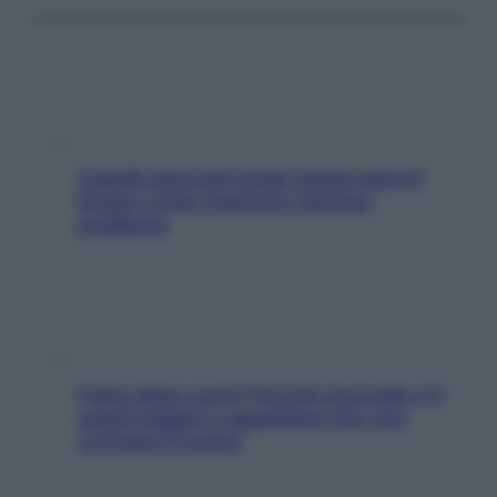
Capelli spezzati lungo l’attaccatura?
Scopri come risolvere l’annoso
problema
Fame dopo cena? Perché succede e 6
snack leggeri e appetitosi che non
rovinano il sonno