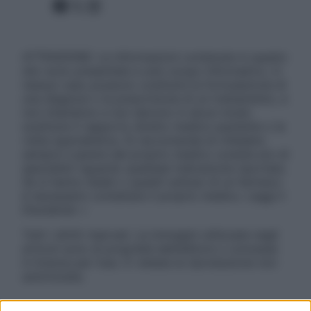
Facebook
X
Instagram
ATTENZIONE: Le informazioni contenute in questo
sito sono presentate a solo scopo informativo, in
nessun caso possono costituire la formulazione di
una diagnosi o la prescrizione di un trattamento, e
non intendono e non devono in alcun modo
sostituire il rapporto diretto medico-paziente o la
visita specialistica. Si raccomanda di chiedere
sempre il parere del proprio medico curante e/o di
specialisti riguardo qualsiasi indicazione riportata.
Se si hanno dubbi o quesiti sull’uso di un farmaco
è necessario contattare il proprio medico. Leggi il
Disclaimer »
Tutti i diritti riservati. Le immagini utilizzate negli
articoli sono di proprietà dell’editore o concesse
in licenza per l’uso. È vietata la riproduzione non
autorizzata.