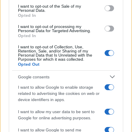
services and may gather and store information including but
I want to opt-out of the Sale of my
Personal Data.
not limited to your visit or usage behaviour. You may click to
Opted In
grant or deny consent to Google and its third-party tags to
use your data for below specified purposes in below Google
I want to opt-out of processing my
consent section.
Personal Data for Targeted Advertising.
Opted In
I want to opt-out of Collection, Use,
Retention, Sale, and/or Sharing of my
Personal Data that Is Unrelated with the
Purposes for which it was collected.
Opted Out
Google consents
I want to allow Google to enable storage
related to advertising like cookies on web or
device identifiers in apps.
I want to allow my user data to be sent to
Google for online advertising purposes.
I want to allow Google to send me