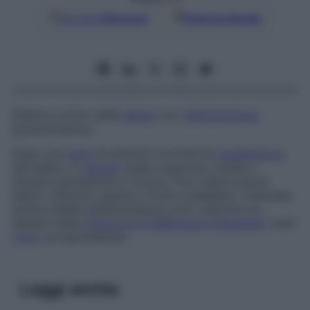
Google
Discover
Fonti preferite
Edema cronico delle
labbra
con
infiammazione
granulomatosa.
Dopo una
serie
di attacchi ricorrenti la
tumefazione
del labbro, in
genere
quello superiore, tende a
divenire persistente e cronica. Può colpire anche
labbro inferiore, guance, fronte e palpebre. Chiamata
anche
cheilite granulomatosa
, può costituire un
aspetto della
sindrome di Melkersson-Rosenthal
(vedi
voce
corrispondente).
Leggi anche