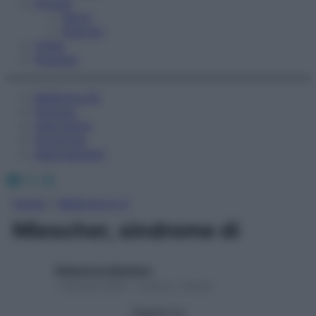
Fitness
Sport
Esercizi
Video
Podcast
Medicina AZ
Farmaci
Calcolatori
Oroscopo
Abbonamenti
Facebook
X
Instagram
Home
»
Medicina A-Z
Miescher, sindrome di
Redazione Starbene
1 Gennaio 2025 – Lettura 1 minuto
Seguici su