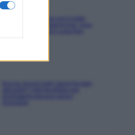
Perché la pressione con il caldo
scende e sale all’improvviso: cosa
succede alle donne e cosa fare
subito
Doccia, lavarsi tutti i giorni fa male
alla pelle? I miti da sfatare per
proteggerla davvero senza
stressarla