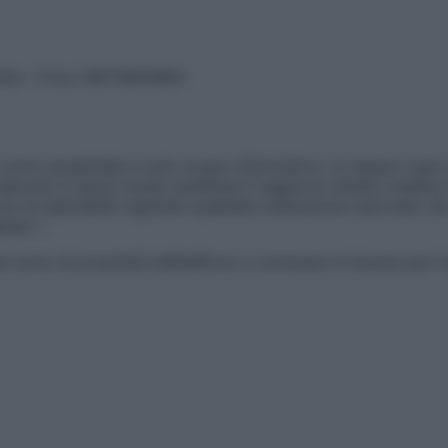
vata – P.Iva 13673600964
sono presentate a solo scopo informativo, in nessun caso p
devono in alcun modo sostituire il rapporto diretto medico-p
 di specialisti riguardo qualsiasi indicazione riportata. Se
aimer »
ticoli sono di proprietà dell’editore o concesse in licenza per 