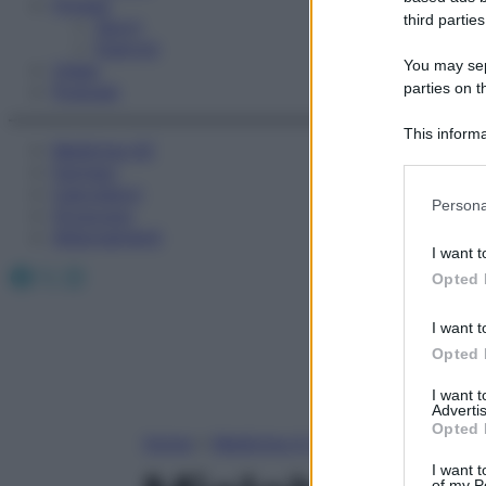
Fitness
third parties
Sport
Esercizi
You may sepa
Video
parties on t
Podcast
This informa
Medicina AZ
Participants
Farmaci
Calcolatori
Please note
Persona
Oroscopo
information 
Abbonamenti
deny consent
I want t
in below Go
Facebook
X
Instagram
Opted 
I want t
Opted 
I want 
Advertis
Opted 
Home
»
Medicina A-Z
I want t
of my P