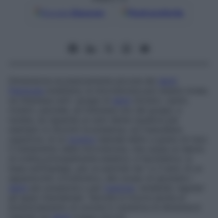
Google
Discover
Fonti preferite
Dimensione eccessivamente piccola dei
denti
.
Patologia
ereditaria, la microdonzia può essere totale,
se interessa tutti i gruppi di
denti
(incisivi, canini,
molari), parziale, se interessa uno dei gruppi, e
isolata, se riguarda un solo dente (qualora per
esempio si riscontri la presenza, sul mascellare
superiore, di un
incisivo
laterale detto a grano di riso).
Il trattamento della microdonzia, che causa un danno
di ordine principalmente estetico, è facoltativo: si
basa sull’impiego, per un periodo da 1 a 3 anni, di un
apparecchio ortodontico, allo scopo di spostare i
denti
per pressione o per
trazione
, rendendo regolari
gli spazi interdentali. Talvolta si ricorre anche al
posizionamento di corone in ceramica di dimensioni
regolari sui
denti
troppo piccoli.