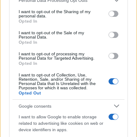
Personal Data Processing Opt Outs
This information may also be disclosed by us to third parties
on the IAB’s List of Downstream Participants that may further
I want to opt-out of the Sharing of my
disclose it to other third parties.
personal data.
Opted In
Please note that this website/app uses one or more Google
services and may gather and store information including but
I want to opt-out of the Sale of my
Personal Data.
not limited to your visit or usage behaviour. You may click to
Opted In
grant or deny consent to Google and its third-party tags to
use your data for below specified purposes in below Google
I want to opt-out of processing my
consent section.
Personal Data for Targeted Advertising.
Opted In
I want to opt-out of Collection, Use,
Retention, Sale, and/or Sharing of my
Personal Data that Is Unrelated with the
Purposes for which it was collected.
Opted Out
Google consents
I want to allow Google to enable storage
related to advertising like cookies on web or
device identifiers in apps.