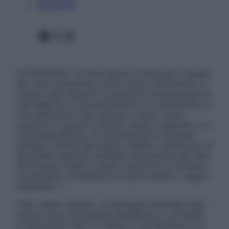
Pubblicità
Facebook
X
Instagram
ATTENZIONE: Le informazioni contenute in questo
sito sono presentate a solo scopo informativo, in
nessun caso possono costituire la formulazione di
una diagnosi o la prescrizione di un trattamento, e
non intendono e non devono in alcun modo
sostituire il rapporto diretto medico-paziente o la
visita specialistica. Si raccomanda di chiedere
sempre il parere del proprio medico curante e/o di
specialisti riguardo qualsiasi indicazione riportata.
Se si hanno dubbi o quesiti sull’uso di un farmaco
è necessario contattare il proprio medico. Leggi il
Disclaimer »
Tutti i diritti riservati. Le immagini utilizzate negli
articoli sono di proprietà dell’editore o concesse
in licenza per l’uso. È vietata la riproduzione non