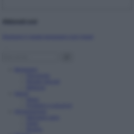
Abbonati ora!
Starbene ti regala benessere ogni mese!
Benessere
Psicologia
Rimedi naturali
Bellezza
Salute
News
Problemi e soluzioni
Alimentazione
Mangiare sano
Diete
Ricette