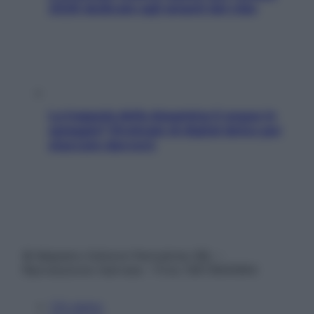
2026 dedicato agli amanti del cibo
La trappola della dopamina ti segue in
spiaggia? Strategie di digital detox per
staccare davvero
© Belpietro Edizioni Periodiche SRL –
Riproduzione riservata – P.Iva 13673600964
Chi siamo