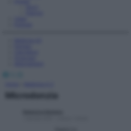
Fitness
Sport
Esercizi
Video
Podcast
Medicina AZ
Farmaci
Calcolatori
Oroscopo
Abbonamenti
Facebook
X
Instagram
Home
»
Medicina A-Z
Microdonzia
Redazione Starbene
1 Gennaio 2025 – Lettura 1 minuto
Seguici su