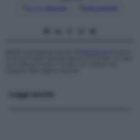
Google
Discover
Fonti preferite
Malattia parassitaria dovuta all’
infestazione
da parte
di larve di insetti (diverse specie di mosche). Le miasi
sono diffuse in tutto il mondo, ma risultano più
frequenti nelle regioni tropicali.
Leggi anche