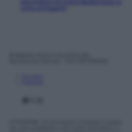
nascondono nel nostro Mediterraneo (e
come proteggerli)
© Belpietro Edizioni Periodiche SRL –
Riproduzione riservata – P.Iva 13673600964
Chi siamo
Pubblicità
Facebook
X
Instagram
ATTENZIONE: Le informazioni contenute in questo
sito sono presentate a solo scopo informativo, in