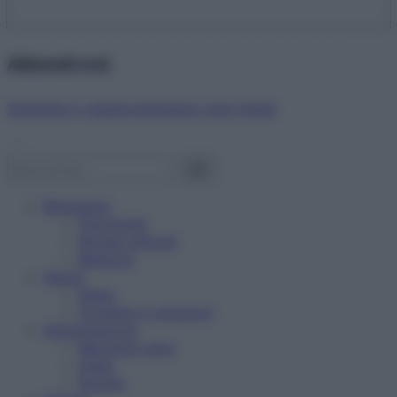
Abbonati ora!
Starbene ti regala benessere ogni mese!
Benessere
Psicologia
Rimedi naturali
Bellezza
Salute
News
Problemi e soluzioni
Alimentazione
Mangiare sano
Diete
Ricette