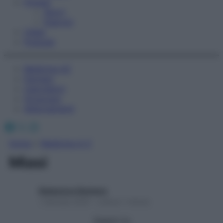
Fitness
Sport
Esercizi
Video
Podcast
Medicina AZ
Farmaci
Calcolatori
Oroscopo
Abbonamenti
Facebook
X
Instagram
Home
»
Medicina A-Z
Miasi
Redazione Starbene
1 Gennaio 2025 – Lettura 1 minuto
Seguici su