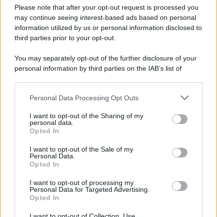
Preferenze Privacy
Please note that after your opt-out request is processed you
may continue seeing interest-based ads based on personal
information utilized by us or personal information disclosed to
third parties prior to your opt-out.
You may separately opt-out of the further disclosure of your
personal information by third parties on the IAB’s list of
downstream participants.
Personal Data Processing Opt Outs
This information may also be disclosed by us to third parties
on the IAB’s List of Downstream Participants that may further
I want to opt-out of the Sharing of my
disclose it to other third parties.
personal data.
Opted In
Please note that this website/app uses one or more Google
services and may gather and store information including but
I want to opt-out of the Sale of my
Personal Data.
not limited to your visit or usage behaviour. You may click to
Opted In
grant or deny consent to Google and its third-party tags to
use your data for below specified purposes in below Google
I want to opt-out of processing my
consent section.
Personal Data for Targeted Advertising.
Opted In
I want to opt-out of Collection, Use,