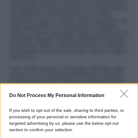
nessun caso possono costituire la formulazione di
una diagnosi o la prescrizione di un trattamento, e
non intendono e non devono in alcun modo
sostituire il rapporto diretto medico-paziente o la
visita specialistica. Si raccomanda di chiedere
sempre il parere del proprio medico curante e/o di
specialisti riguardo qualsiasi indicazione riportata.
Se si hanno dubbi o quesiti sull’uso di un farmaco
è necessario contattare il proprio medico. Leggi il
Disclaimer »
Tutti i diritti riservati. Le immagini utilizzate negli
articoli sono di proprietà dell’editore o concesse
in licenza per l’uso. È vietata la riproduzione non
autorizzata.
Do Not Process My Personal Information
If you wish to opt-out of the sale, sharing to third parties, or
Informativa
processing of your personal or sensitive information for
Privacy Policy
targeted advertising by us, please use the below opt-out
Cookie Policy
section to confirm your selection.
Note Legali