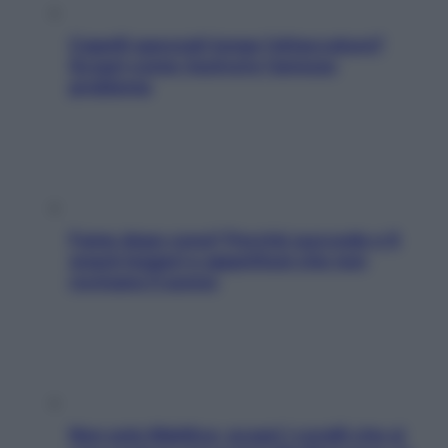
Capelli spezzati lungo l’attaccatura?
Scopri come risolvere l’annoso
problema
Fame dopo cena? Perché succede e 6
snack leggeri e appetitosi che non
rovinano il sonno
Non solo Maldive: scopri i coralli che si