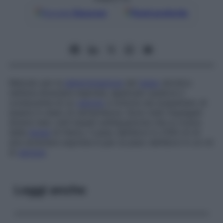
Google
Discover
Fonti preferite
Metodo per la
determinazione
del
tasso
alcolico
nell’aria alveolare espirata, applicato qualora il
conducente di un
veicolo
a motore sia sospettato di
essere in stato di ubriachezza. Sono stati impiegati
diversi test, tutti basati sull’equazione che si ricava
dalla
legge
di Henry: il peso dell’alcol in 2100 ml di
aria alveolare espirata è pari al peso dell’alcol in un ml
di
sangue
.
Leggi anche