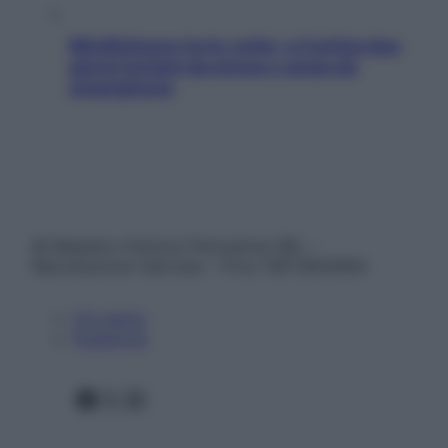
Mindfulness tra le vette: a Cortina due
giorni lontani da stress e ansia da
smartphone
© Belpietro Edizioni Periodiche SRL –
Riproduzione riservata – P.Iva 13673600964
Chi siamo
Pubblicità
Facebook
X
Instagram