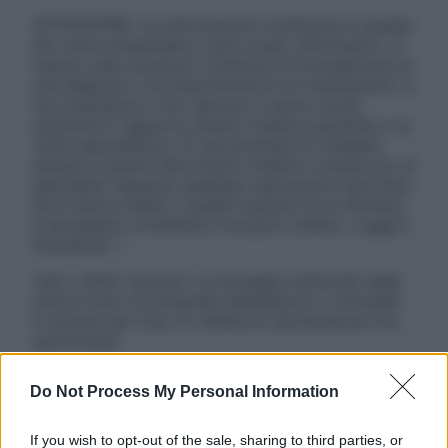
ATTENZIONE: Le informazioni contenute in questo
sito sono presentate a solo scopo informativo, in
nessun caso possono costituire la formulazione di
una diagnosi o la prescrizione di un trattamento, e
non intendono e non devono in alcun modo
sostituire il rapporto diretto medico-paziente o la
visita specialistica. Si raccomanda di chiedere
sempre il parere del proprio medico curante e/o di
specialisti riguardo qualsiasi indicazione riportata.
Se si hanno dubbi o quesiti sull’uso di un farmaco
è necessario contattare il proprio medico. Leggi il
Disclaimer »
Tutti i diritti riservati. Le immagini utilizzate negli
articoli sono di proprietà dell’editore o concesse
in licenza per l’uso. È vietata la riproduzione non
autorizzata.
Do Not Process My Personal Information
Informativa
If you wish to opt-out of the sale, sharing to third parties, or