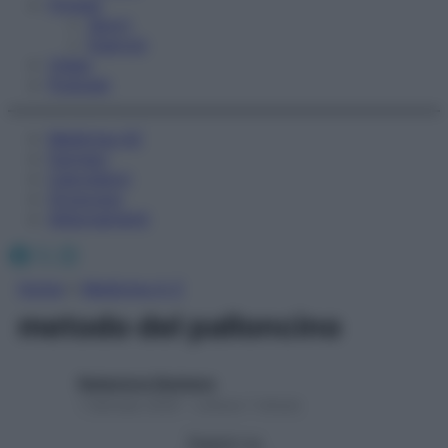
Fitness
Sport
Esercizi
Video
Podcast
Medicina AZ
Farmaci
Calcolatori
Oroscopo
Abbonamenti
Facebook
X
Instagram
Home
»
Medicina A-Z
metodo del palloncino
Redazione Starbene
1 Gennaio 2025 – Lettura 1 minuto
Seguici su