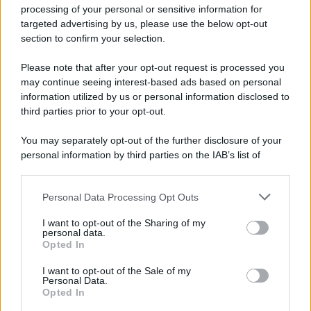
Privacy Policy
processing of your personal or sensitive information for
Cookie Policy
targeted advertising by us, please use the below opt-out
Note Legali
section to confirm your selection.
Preferenze Privacy
Please note that after your opt-out request is processed you
may continue seeing interest-based ads based on personal
information utilized by us or personal information disclosed to
third parties prior to your opt-out.
You may separately opt-out of the further disclosure of your
personal information by third parties on the IAB’s list of
downstream participants.
Personal Data Processing Opt Outs
This information may also be disclosed by us to third parties
on the IAB’s List of Downstream Participants that may further
I want to opt-out of the Sharing of my
disclose it to other third parties.
personal data.
Opted In
Please note that this website/app uses one or more Google
services and may gather and store information including but
I want to opt-out of the Sale of my
Personal Data.
not limited to your visit or usage behaviour. You may click to
Opted In
grant or deny consent to Google and its third-party tags to
use your data for below specified purposes in below Google