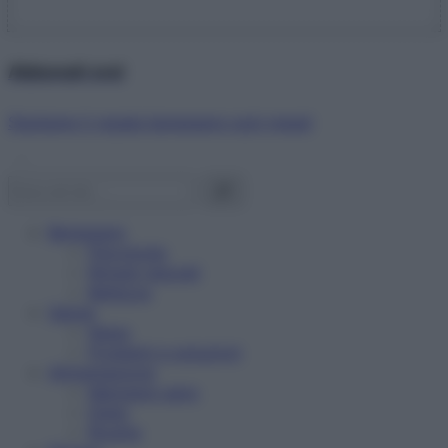
Abbonati ora!
Starbene ti regala benessere ogni mese!
Benessere
Psicologia
Rimedi naturali
Bellezza
Salute
News
Problemi e soluzioni
Alimentazione
Mangiare sano
Diete
Ricette