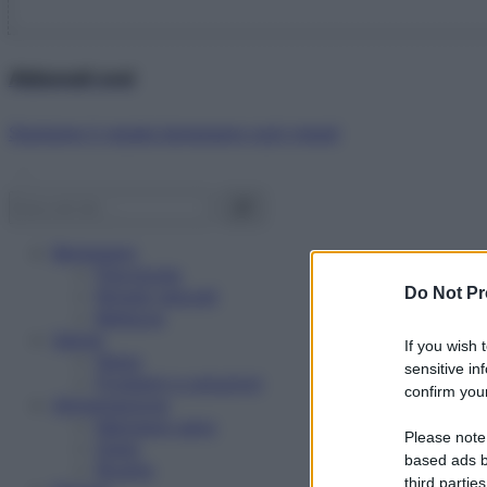
Abbonati ora!
Starbene ti regala benessere ogni mese!
Benessere
Psicologia
Do Not Pr
Rimedi naturali
Bellezza
Salute
If you wish 
News
sensitive in
Problemi e soluzioni
confirm your
Alimentazione
Mangiare sano
Please note
Diete
based ads b
Ricette
third parties