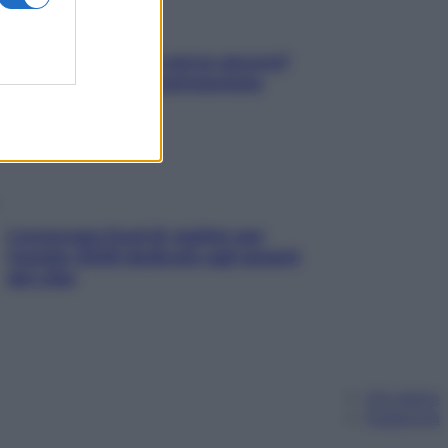
Contare le calorie serve ancora?
La risposta della nutrizionista
L’oroscopo food di Jupiter per
l’estate 2026 dedicato agli amanti
del cibo
Chi siamo
Pubblicità