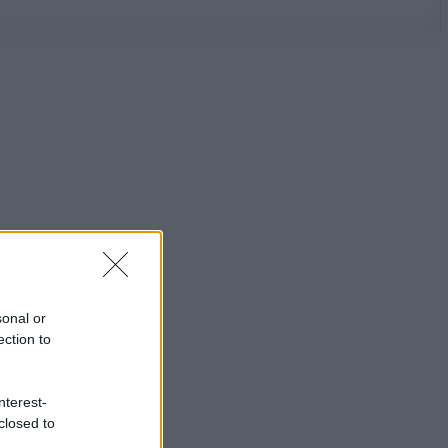
sonal or
ection to
nterest-
closed to