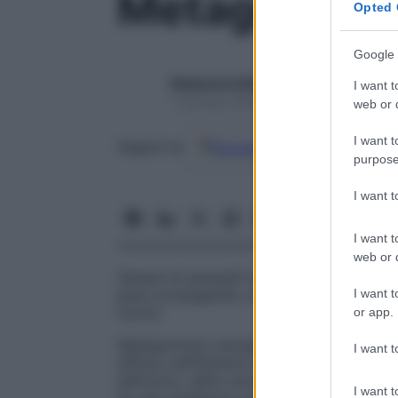
Metagonimu
Opted 
Google 
Redazione Starbene
I want t
1 Gennaio 2025 – Lettura 1 minuto
web or d
I want t
Google
Discover
Fon
Seguici su
purpose
I want 
I want t
web or d
Genere di parassiti trematodi, appartenenti
I want t
pesci propagando, di conseguenza, l’
infe
l’uomo.
or app.
Metagominus yokogawai
Verme
parassita
I want t
diffuso nell’Estremo e nel Medio Oriente, 
dell’uomo, detto anche
Loxorema ovatu
I want t