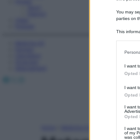
Fitness
Sport
You may sepa
Esercizi
parties on t
Video
Podcast
This informa
Participants
Medicina AZ
Farmaci
Please note
Persona
Calcolatori
information 
Oroscopo
deny consent
I want t
Abbonamenti
in below Go
Opted 
Facebook
X
Instagram
I want t
Opted 
I want 
Advertis
Opted 
Home
»
Medicina A-Z
I want t
of my P
was col