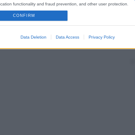
. Si trasmette attraverso i gasteropodi del
genere
cation functionality and fraud prevention, and other user protection.
, successivamente, anche animali che si nutrono di
o di
infezione
è particolarmente elevato se si mangia
CONFIRM
pesci di
acqua
salata.
Data Deletion
Data Access
Privacy Policy