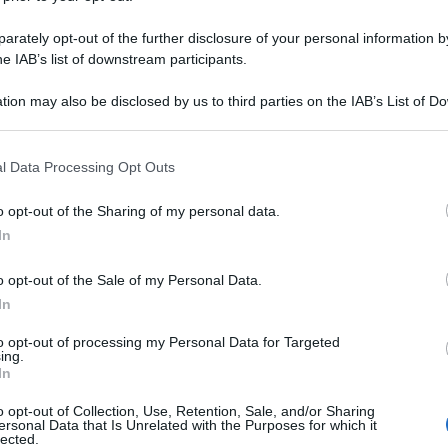
rately opt-out of the further disclosure of your personal information by
he IAB’s list of downstream participants.
tion may also be disclosed by us to third parties on the IAB’s List of 
 that may further disclose it to other third parties.
 that this website/app uses one or more Google services and may gath
l Data Processing Opt Outs
including but not limited to your visit or usage behaviour. You may click 
 to Google and its third-party tags to use your data for below specifi
o opt-out of the Sharing of my personal data.
ogle consent section.
In
o opt-out of the Sale of my Personal Data.
In
to opt-out of processing my Personal Data for Targeted
ing.
In
o opt-out of Collection, Use, Retention, Sale, and/or Sharing
ersonal Data that Is Unrelated with the Purposes for which it
lected.