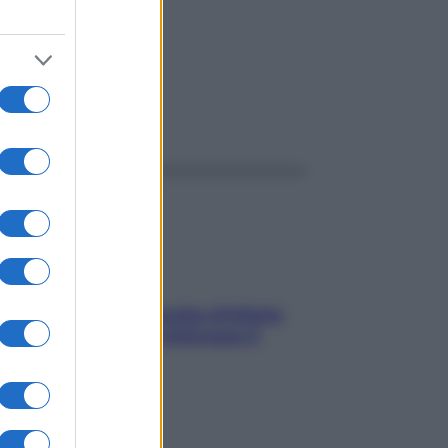
ggi anche
In menopausa il rischio d’infarto
aumenta: è ora di rinforzare il
cuore