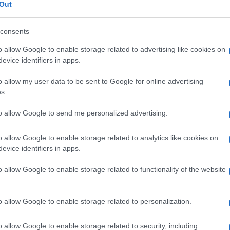
s
Out
consents
o allow Google to enable storage related to advertising like cookies on
Le
evice identifiers in apps.
o allow my user data to be sent to Google for online advertising
ti preferite
s.
to allow Google to send me personalized advertising.
o allow Google to enable storage related to analytics like cookies on
evice identifiers in apps.
 alla famiglia degli eterofidi, che s’incistano nei
o allow Google to enable storage related to functionality of the website
zione
a quegli animali che si nutrono di pesci, tra cui
 trematode appartenente alla famiglia degli eterofidi,
o allow Google to enable storage related to personalization.
e inoltre nella regione dei Balcani.Questo parassita
m
e
Metagonimus ovatus, colonizza l’
intestino tenue
e
o allow Google to enable storage related to security, including