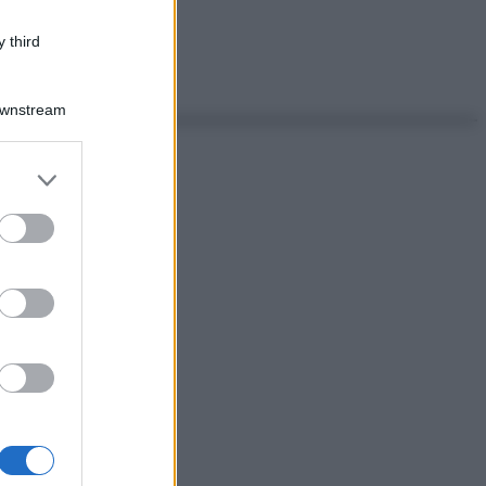
 third
Downstream
er and store
to grant or
ed purposes