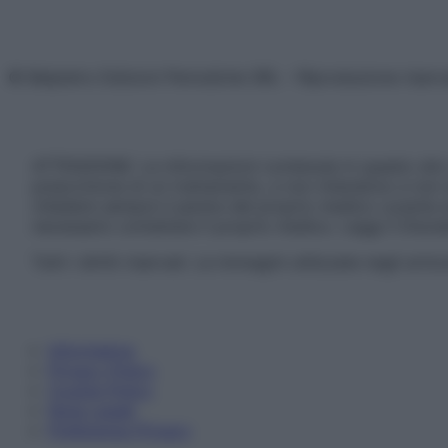
© Belpietro Edizioni Periodiche SRL – Riproduzione riser
ATTENZIONE: Le informazioni contenute in questo sito 
prescrizione di un trattamento, e non intendono e non 
chiedere sempre il parere del proprio medico curante e/o
necessario contattare il proprio medico. Leggi il Discl
Tutti i diritti riservati. Le immagini utilizzate negli ar
Informativa
Privacy Policy
Cookie Policy
Note Legali
Preferenze Privacy