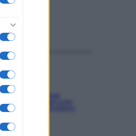
ggi anche
Capelli spezzati lungo
l’attaccatura? Scopri come
risolvere l’annoso problema