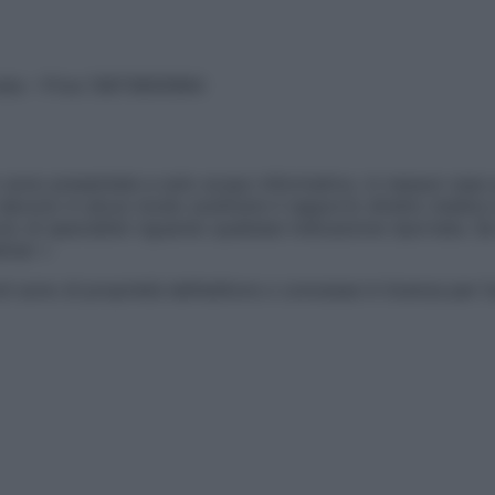
vata – P.Iva 13673600964
sono presentate a solo scopo informativo, in nessun caso p
devono in alcun modo sostituire il rapporto diretto medico-p
 di specialisti riguardo qualsiasi indicazione riportata. Se
aimer »
ticoli sono di proprietà dell’editore o concesse in licenza per 