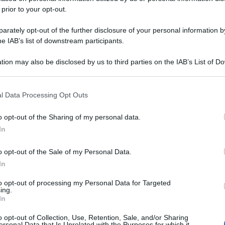
 prior to your opt-out.
rately opt-out of the further disclosure of your personal information by
he IAB’s list of downstream participants.
tion may also be disclosed by us to third parties on the IAB’s List of 
 that may further disclose it to other third parties.
 that this website/app uses one or more Google services and may gath
l Data Processing Opt Outs
including but not limited to your visit or usage behaviour. You may click 
 to Google and its third-party tags to use your data for below specifi
o opt-out of the Sharing of my personal data.
ogle consent section.
In
o opt-out of the Sale of my Personal Data.
In
to opt-out of processing my Personal Data for Targeted
ing.
In
o opt-out of Collection, Use, Retention, Sale, and/or Sharing
ersonal Data that Is Unrelated with the Purposes for which it