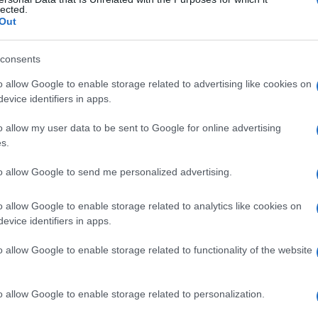
a
lected.
Out
consents
Le
o allow Google to enable storage related to advertising like cookies on
evice identifiers in apps.
ti preferite
o allow my user data to be sent to Google for online advertising
s.
to allow Google to send me personalized advertising.
o allow Google to enable storage related to analytics like cookies on
a a partire dal
mesotelio
(
tessuto
che riveste la
evice identifiers in apps.
rose); si forma più frequentemente nella
pleura
 della
pleura
), molto più raramente nel
pericardio
o
o allow Google to enable storage related to functionality of the website
esposizione
all’
amianto
.
o allow Google to enable storage related to personalization.