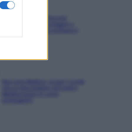
Fame dopo cena? Perché
succede e 6 snack leggeri e
appetitosi che non rovinano il
sonno
Non solo Maldive: scopri i coralli
che si nascondono nel nostro
Mediterraneo (e come
proteggerli)