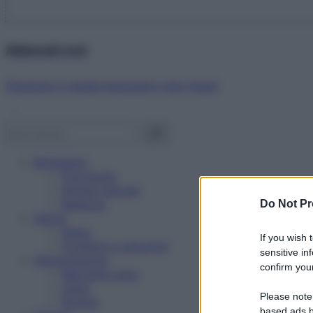
Abbonati ora!
Starbene ti regala benessere ogni mese!
Benessere
Psicologia
Rimedi naturali
Bellezza
Do Not Pr
Salute
News
If you wish 
Problemi e soluzioni
sensitive in
Alimentazione
confirm your
Mangiare sano
Diete
Please note
Ricette
based ads b