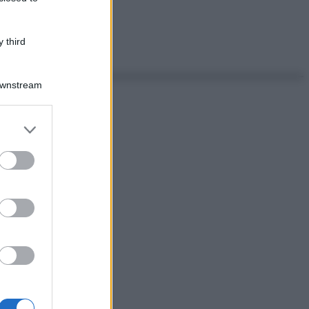
 third
Downstream
er and store
to grant or
ed purposes