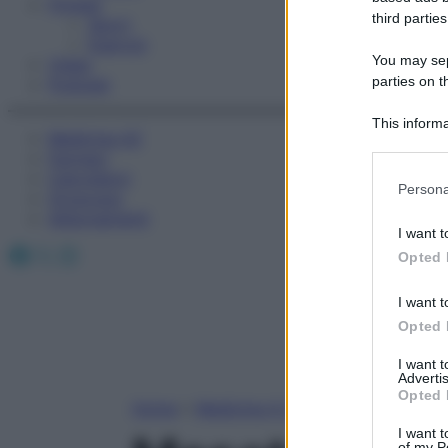
Fitness
third parties
Sport
Esercizi
You may sepa
Video
parties on t
Podcast
This informa
Medicina AZ
Participants
Farmaci
Calcolatori
Please note
Persona
Oroscopo
information 
Abbonamenti
deny consent
I want t
in below Go
Facebook
X
Instagram
Opted 
I want t
Opted 
I want 
Advertis
Opted 
Home
»
Medicina A-Z
I want t
of my P