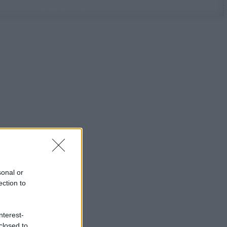
sonal or
ection to
nterest-
closed to