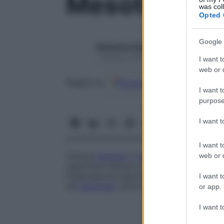
Mesoteliom
was col
Opted 
Google 
Redazione Starbene
1 Gennaio 2025 – Lettura 1 minuto
I want t
web or d
Google
Discover
Fon
Seguici su
I want t
purpose
I want 
I want t
Tumore
benigno
o
maligno
che si svilupp
web or d
superficie interna di alcune membrane sie
(mesotelioma pleurico, o
cancro
primitivo
I want t
nel
peritoneo
, ed è in
genere
causato dall’
or app.
I want t