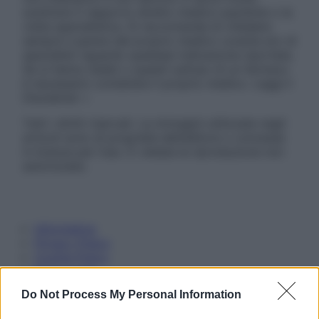
sostituire il rapporto diretto medico-paziente o la
visita specialistica. Si raccomanda di chiedere
sempre il parere del proprio medico curante e/o di
specialisti riguardo qualsiasi indicazione riportata.
Se si hanno dubbi o quesiti sull’uso di un farmaco
è necessario contattare il proprio medico. Leggi il
Disclaimer »
Tutti i diritti riservati. Le immagini utilizzate negli
articoli sono di proprietà dell’editore o concesse
in licenza per l’uso. È vietata la riproduzione non
autorizzata.
Informativa
Privacy Policy
Cookie Policy
Note Legali
Preferenze Privacy
Do Not Process My Personal Information