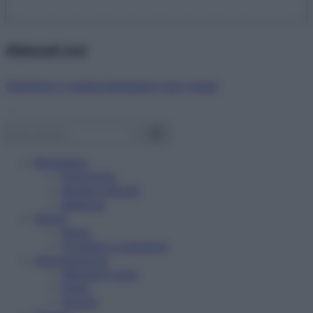
Abbonati ora!
Starbene ti regala benessere ogni mese!
Benessere
Psicologia
Rimedi naturali
Bellezza
Salute
News
Problemi e soluzioni
Alimentazione
Mangiare sano
Diete
Ricette