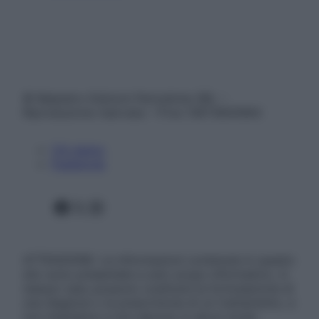
© Belpietro Edizioni Periodiche SRL –
Riproduzione riservata – P.Iva 13673600964
Chi siamo
Pubblicità
Facebook
X
Instagram
ATTENZIONE: Le informazioni contenute in questo
sito sono presentate a solo scopo informativo, in
nessun caso possono costituire la formulazione di
una diagnosi o la prescrizione di un trattamento, e
non intendono e non devono in alcun modo