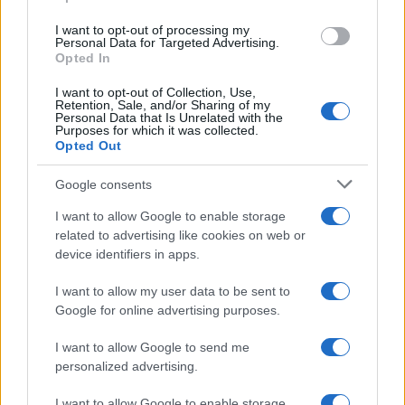
grant or deny consent to Google and its third-party tags to
use your data for below specified purposes in below Google
I want to opt-out of processing my
consent section.
Personal Data for Targeted Advertising.
Opted In
I want to opt-out of Collection, Use,
Retention, Sale, and/or Sharing of my
Personal Data that Is Unrelated with the
Purposes for which it was collected.
Opted Out
Google consents
I want to allow Google to enable storage
related to advertising like cookies on web or
device identifiers in apps.
I want to allow my user data to be sent to
Google for online advertising purposes.
I want to allow Google to send me
personalized advertising.
I want to allow Google to enable storage