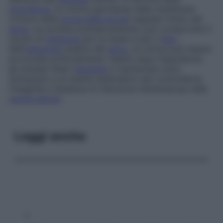
gravidanza
, la rottura spontanea delle membrane
(rottura della
borsa delle acque
) segnala l’inizio del
parto
; se avviene prematuramente, può comportare il
rischio di
infezione
per la madre e per il
feto
.
Nell’
induzione
medica del
parto
, la rottura può essere
provocata artificialmente. Subito dopo l’espulsione,
gli annessi fetali (
placenta
e membrane) sono
sottoposti a un esame sistematico per controllarne
l’integrità e l’assenza di ritenzione membranosa nella
cavità uterina
.
Leggi anche