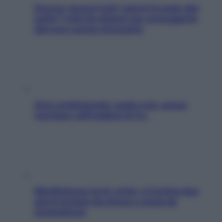
Doccia, lavarsi tutti i giorni fa male alla
pelle? I miti da sfatare per proteggerla
davvero senza stressarla
Aria condizionata: usala così, senza
rischiare raffreddore & Co.
Mindfulness tra le vette: a Cortina due
giorni lontani da stress e ansia da
smartphone