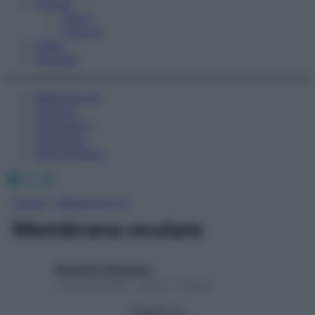
Fitness
Sport
Esercizi
Video
Podcast
Medicina AZ
Farmaci
Calcolatori
Oroscopo
Abbonamenti
Facebook
X
Instagram
Home
»
Medicina A-Z
Membrana ovulare
Redazione Starbene
1 Gennaio 2025 – Lettura 1 minuto
Seguici su