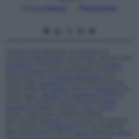
Google
Discover
Fonti preferite
Ciascuna delle membrane che assicurano la
protezione dell’
embrione
e poi del
feto
. All’inizio della
gravidanza
le membrane ovulari sono tre:
amnios
,
corion
,
decidua
ovulare. Quest’ultima scompare a
poco a poco con lo
sviluppo del bambino
, e al
termine della
gravidanza
non ne restano che pochi
residui saldati alla
decidua
uterina, la
membrana
che
riveste l’
utero
. L’
amnios
è la
membrana
ovulare più
interna, che riveste la cavità contenente
liquido
amniotico
nel quale è immerso il
feto
. Il
corion
,
fibroso, trasparente e resistente, è adeso
esternamente all’
amnios
, da cui è però ben separato,
per consentire la
formazione
tra le due membrane
delle tasche amniocoriali. La
faccia
interna del
corion
aderisce alla
decidua
uterina. Al termine della