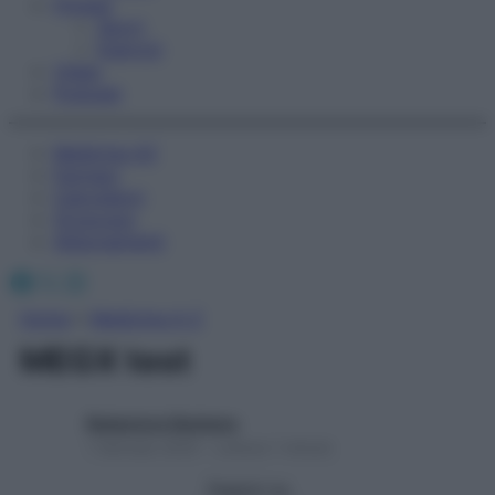
Fitness
Sport
Esercizi
Video
Podcast
Medicina AZ
Farmaci
Calcolatori
Oroscopo
Abbonamenti
Facebook
X
Instagram
Home
»
Medicina A-Z
MEGX test
Redazione Starbene
1 Gennaio 2025 – Lettura 1 minuto
Seguici su