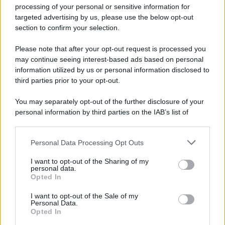
Privacy Policy
processing of your personal or sensitive information for
Cookie Policy
targeted advertising by us, please use the below opt-out
Note Legali
section to confirm your selection.
Preferenze Privacy
Please note that after your opt-out request is processed you
may continue seeing interest-based ads based on personal
information utilized by us or personal information disclosed to
third parties prior to your opt-out.
You may separately opt-out of the further disclosure of your
personal information by third parties on the IAB’s list of
downstream participants.
Personal Data Processing Opt Outs
This information may also be disclosed by us to third parties
on the IAB’s List of Downstream Participants that may further
I want to opt-out of the Sharing of my
disclose it to other third parties.
personal data.
Opted In
Please note that this website/app uses one or more Google
services and may gather and store information including but
I want to opt-out of the Sale of my
Personal Data.
not limited to your visit or usage behaviour. You may click to
Opted In
grant or deny consent to Google and its third-party tags to
use your data for below specified purposes in below Google