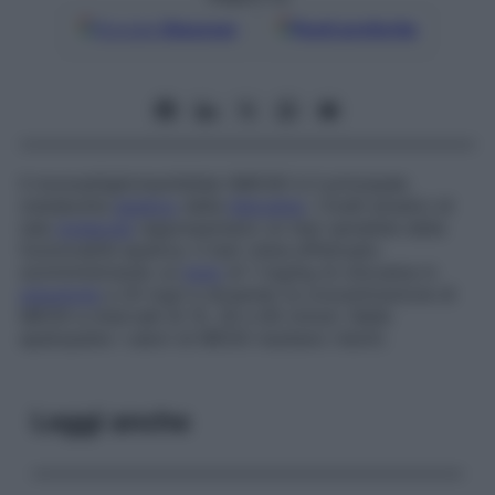
Google
Discover
Fonti preferite
Il monoetilglicinexilidide (MEGX) è il principale
metabolita
epatico
della
lidocaina
. I livelli ematici di
tale
molecola
rappresentano un test sensibile della
funzionalità epatica. Il test viene effettuato
somministrando un
bolo
di 1 mg/kg di xilocaina in
soluzione
a 20 mg/l e dosando la concentrazione di
MEGX a intervalli di 15, 30 e 60 minuti. Nelle
epatopatie i valori di MEGX risultano ridotti.
Leggi anche