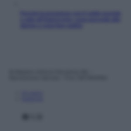
Perché la pressione con il caldo scende
e sale all’improvviso: cosa succede alle
donne e cosa fare subito
© Belpietro Edizioni Periodiche SRL –
Riproduzione riservata – P.Iva 13673600964
Chi siamo
Pubblicità
Facebook
X
Instagram