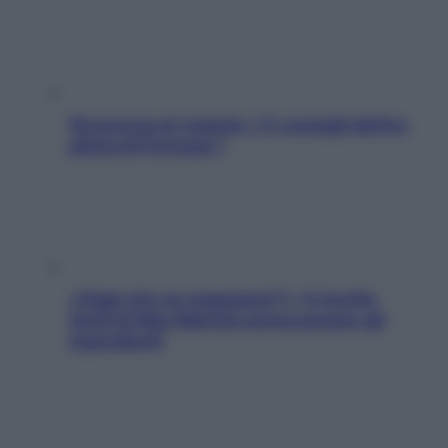
Sicurezza al volante: i 5 consigli dell’ex
pilota di Formula 1
«Oggi che se magnamo?»: 4 ricette
facili di Max Mariola senza pesare gli
ingredienti