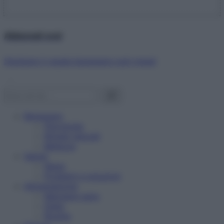
Abbonati ora!
Starbene ti regala benessere ogni mese!
Benessere
Psicologia
Rimedi naturali
Bellezza
Salute
News
Problemi e soluzioni
Alimentazione
Mangiare sano
Diete
Ricette