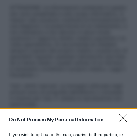
ATTENZIONE: Le informazioni contenute in questo
sito sono presentate a solo scopo informativo, in
nessun caso possono costituire la formulazione di
una diagnosi o la prescrizione di un trattamento, e
non intendono e non devono in alcun modo
sostituire il rapporto diretto medico-paziente o la
visita specialistica. Si raccomanda di chiedere
sempre il parere del proprio medico curante e/o di
specialisti riguardo qualsiasi indicazione riportata.
Se si hanno dubbi o quesiti sull’uso di un farmaco
è necessario contattare il proprio medico. Leggi il
Disclaimer »
Tutti i diritti riservati. Le immagini utilizzate negli
articoli sono di proprietà dell’editore o concesse
in licenza per l’uso. È vietata la riproduzione non
autorizzata.
Do Not Process My Personal Information
Informativa
If you wish to opt-out of the sale, sharing to third parties, or