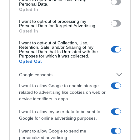
Personal Data.
not limited to your visit or usage behaviour. You may click to
Opted In
grant or deny consent to Google and its third-party tags to
use your data for below specified purposes in below Google
I want to opt-out of processing my
consent section.
Personal Data for Targeted Advertising.
Opted In
I want to opt-out of Collection, Use,
Retention, Sale, and/or Sharing of my
Personal Data that Is Unrelated with the
Purposes for which it was collected.
Opted Out
Google consents
I want to allow Google to enable storage
related to advertising like cookies on web or
device identifiers in apps.
I want to allow my user data to be sent to
Google for online advertising purposes.
I want to allow Google to send me
personalized advertising.