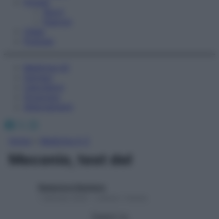
Fitness
Sport
Esercizi
Video
Podcast
Medicina AZ
Farmaci
Calcolatori
Oroscopo
Abbonamenti
Facebook
X
Instagram
Home
»
Medicina A-Z
Meconio, test del
Redazione Starbene
1 Gennaio 2025 – Lettura 1 minuto
Seguici su