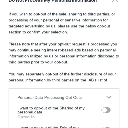
Do Not Process My Personal Information
Informativa
Privacy Policy
If you wish to opt-out of the sale, sharing to third parties, or
Cookie Policy
processing of your personal or sensitive information for
Note Legali
targeted advertising by us, please use the below opt-out
Preferenze Privacy
section to confirm your selection.
Please note that after your opt-out request is processed you
may continue seeing interest-based ads based on personal
information utilized by us or personal information disclosed to
third parties prior to your opt-out.
You may separately opt-out of the further disclosure of your
personal information by third parties on the IAB’s list of
downstream participants.
Personal Data Processing Opt Outs
This information may also be disclosed by us to third parties
on the IAB’s List of Downstream Participants that may further
I want to opt-out of the Sharing of my
disclose it to other third parties.
personal data.
Opted In
Please note that this website/app uses one or more Google
services and may gather and store information including but
I want to opt-out of the Sale of my