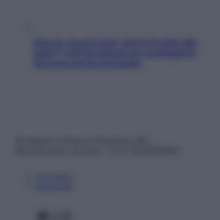
Doccia, lavarsi tutti i giorni fa male alla
pelle? I miti da sfatare per proteggerla
davvero senza stressarla
© Belpietro Edizioni Periodiche SRL –
Riproduzione riservata – P.Iva 13673600964
Chi siamo
Pubblicità
Facebook
X
Instagram