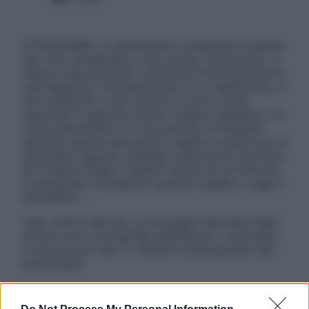
ATTENZIONE: Le informazioni contenute in questo
sito sono presentate a solo scopo informativo, in
nessun caso possono costituire la formulazione di
una diagnosi o la prescrizione di un trattamento, e
non intendono e non devono in alcun modo
sostituire il rapporto diretto medico-paziente o la
visita specialistica. Si raccomanda di chiedere
sempre il parere del proprio medico curante e/o di
specialisti riguardo qualsiasi indicazione riportata.
Se si hanno dubbi o quesiti sull’uso di un farmaco
è necessario contattare il proprio medico. Leggi il
Disclaimer »
Tutti i diritti riservati. Le immagini utilizzate negli
articoli sono di proprietà dell’editore o concesse
in licenza per l’uso. È vietata la riproduzione non
autorizzata.