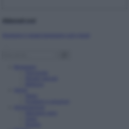
Abbonati ora!
Starbene ti regala benessere ogni mese!
Benessere
Psicologia
Rimedi naturali
Bellezza
Salute
News
Problemi e soluzioni
Alimentazione
Mangiare sano
Diete
Ricette