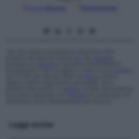
Google
Discover
Fonti preferite
Test che valuta la presenza di albumine e altre
proteine nel meconio (prime
feci
del
neonato
),
mediante un
indicatore
(tetrabromofenolftaleina).
Normalmente il test è negativo; risulta invece
positivo
nel 75-80% dei neonati affetti da
fibrosi
cistica,
legata a deficit degli enzimi pancreatici. Sono
possibili falsi positivi, in
genere
correlati alla presenza
di proteine alimentari se il
neonato
ha cominciato ad
alimentarsi prima dell’espulsione del meconio.
Leggi anche