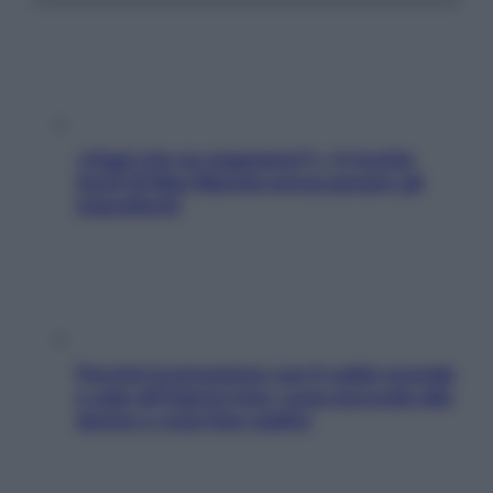
«Oggi che se magnamo?»: 4 ricette
facili di Max Mariola senza pesare gli
ingredienti
Perché la pressione con il caldo scende
e sale all’improvviso: cosa succede alle
donne e cosa fare subito