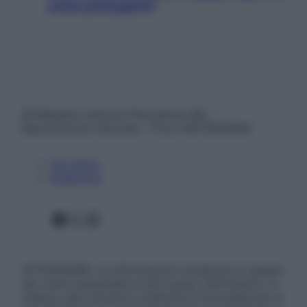
come proteggerli)
© Belpietro Edizioni Periodiche SRL –
Riproduzione riservata – P.Iva 13673600964
Chi siamo
Pubblicità
Facebook
X
Instagram
ATTENZIONE: Le informazioni contenute in questo
sito sono presentate a solo scopo informativo, in
nessun caso possono costituire la formulazione di