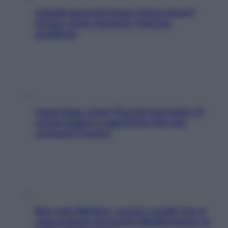
Capelli spezzati lungo l’attaccatura?
Scopri come risolvere l’annoso
problema
Fame dopo cena? Perché succede e 6
snack leggeri e appetitosi che non
rovinano il sonno
Non solo Maldive: scopri i coralli che si
nascondono nel nostro Mediterraneo (e