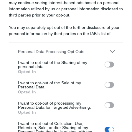
may continue seeing interest-based ads based on personal
information utilized by us or personal information disclosed to
third parties prior to your opt-out.
You may separately opt-out of the further disclosure of your
personal information by third parties on the IAB’s list of
downstream participants.
Personal Data Processing Opt Outs
This information may also be disclosed by us to third parties
on the IAB’s List of Downstream Participants that may further
I want to opt-out of the Sharing of my
disclose it to other third parties.
personal data.
Opted In
Please note that this website/app uses one or more Google
services and may gather and store information including but
I want to opt-out of the Sale of my
Personal Data.
not limited to your visit or usage behaviour. You may click to
Opted In
grant or deny consent to Google and its third-party tags to
use your data for below specified purposes in below Google
I want to opt-out of processing my
consent section.
Personal Data for Targeted Advertising.
Opted In
I want to opt-out of Collection, Use,
Retention, Sale, and/or Sharing of my
Personal Data that Is Unrelated with the