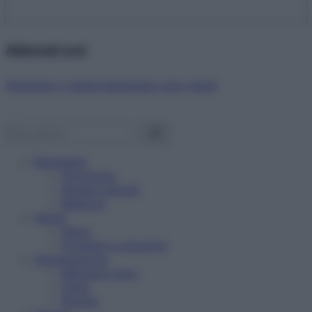
Abbonati ora!
Starbene ti regala benessere ogni mese!
Benessere
Psicologia
Rimedi naturali
Bellezza
Salute
News
Problemi e soluzioni
Alimentazione
Mangiare sano
Diete
Ricette