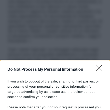
una diagnosi o la prescrizione di un trattamento, e
non intendono e non devono in alcun modo
sostituire il rapporto diretto medico-paziente o la
visita specialistica. Si raccomanda di chiedere
sempre il parere del proprio medico curante e/o di
specialisti riguardo qualsiasi indicazione riportata.
Se si hanno dubbi o quesiti sull’uso di un farmaco
è necessario contattare il proprio medico. Leggi il
Disclaimer »
Tutti i diritti riservati. Le immagini utilizzate negli
articoli sono di proprietà dell’editore o concesse
in licenza per l’uso. È vietata la riproduzione non
autorizzata.
Do Not Process My Personal Information
If you wish to opt-out of the sale, sharing to third parties, or
Informativa
processing of your personal or sensitive information for
Privacy Policy
targeted advertising by us, please use the below opt-out
Cookie Policy
section to confirm your selection.
Note Legali
Preferenze Privacy
Please note that after your opt-out request is processed you