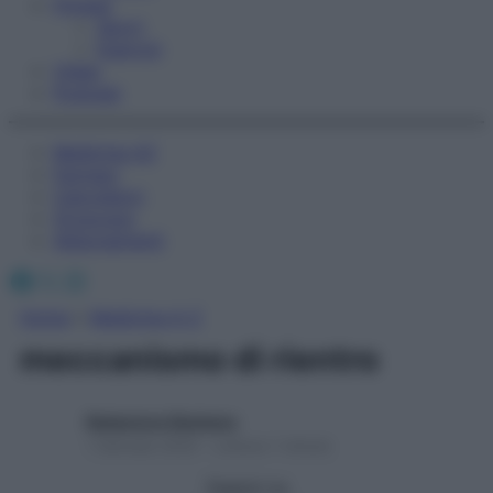
Fitness
Sport
Esercizi
Video
Podcast
Medicina AZ
Farmaci
Calcolatori
Oroscopo
Abbonamenti
Facebook
X
Instagram
Home
»
Medicina A-Z
meccanismo di rientro
Redazione Starbene
1 Gennaio 2025 – Lettura 1 minuto
Seguici su