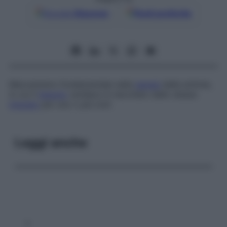
Google
Discover
Fonti preferite
Meccanismo fondamentale nella
genesi
delle aritmie,
in cui il
tessuto
cardiaco è rieccitato dallo stesso
impulso
per uno o più cicli.
Leggi anche