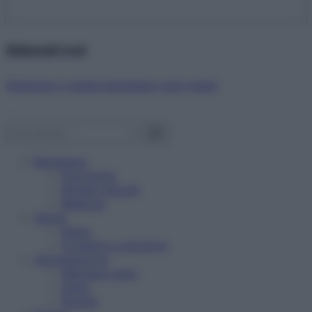
Abbonati ora!
Starbene ti regala benessere ogni mese!
Benessere
Psicologia
Rimedi naturali
Bellezza
Salute
News
Problemi e soluzioni
Alimentazione
Mangiare sano
Diete
Ricette