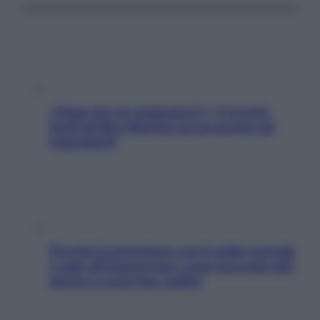
«Oggi che se magnamo?»: 4 ricette
facili di Max Mariola senza pesare gli
ingredienti
Perché la pressione con il caldo scende
e sale all’improvviso: cosa succede alle
donne e cosa fare subito