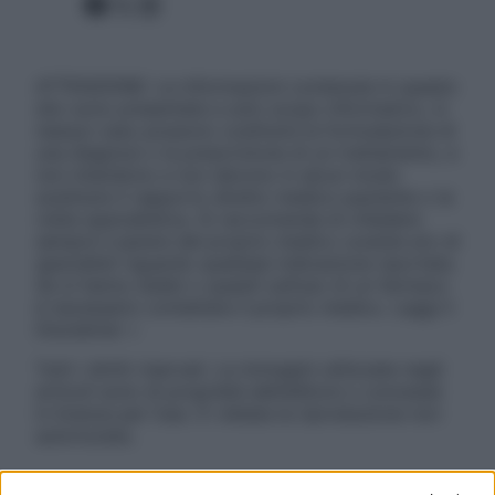
Facebook
X
Instagram
ATTENZIONE: Le informazioni contenute in questo
sito sono presentate a solo scopo informativo, in
nessun caso possono costituire la formulazione di
una diagnosi o la prescrizione di un trattamento, e
non intendono e non devono in alcun modo
sostituire il rapporto diretto medico-paziente o la
visita specialistica. Si raccomanda di chiedere
sempre il parere del proprio medico curante e/o di
specialisti riguardo qualsiasi indicazione riportata.
Se si hanno dubbi o quesiti sull’uso di un farmaco
è necessario contattare il proprio medico. Leggi il
Disclaimer »
Tutti i diritti riservati. Le immagini utilizzate negli
articoli sono di proprietà dell’editore o concesse
in licenza per l’uso. È vietata la riproduzione non
autorizzata.