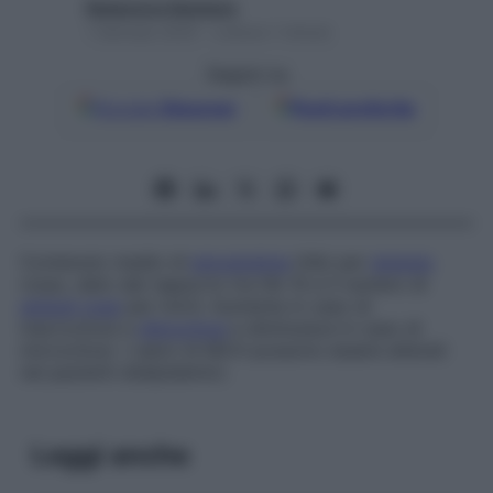
Redazione Starbene
1 Gennaio 2025 – Lettura 1 minuto
Seguici su
Google
Discover
Fonti preferite
Contenuto medio di
emoglobina
(Hb) per
globulo
rosso, dato dal rapporto tra Hb 10 e il numero di
globuli rossi
per mm3. Aumenta in caso di
macrocitosi e
sferocitosi
e diminuisce in caso di
microcitosi. I valori di MCH possono essere alterati
nei pazienti dislipidemici.
Leggi anche