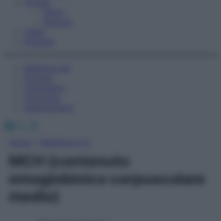
Fitness
Sport
Esercizi
Video
Podcast
Medicina AZ
Farmaci
Calcolatori
Oroscopo
Abbonamenti
Facebook
X
Instagram
Home
»
Medicina A-Z
MCH (contenuto
emoglobinico corpuscolare
medio)