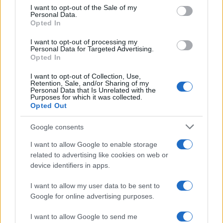
services and may gather and store information including but
I want to opt-out of the Sale of my
Personal Data.
not limited to your visit or usage behaviour. You may click to
Opted In
grant or deny consent to Google and its third-party tags to
use your data for below specified purposes in below Google
I want to opt-out of processing my
consent section.
Personal Data for Targeted Advertising.
Opted In
I want to opt-out of Collection, Use,
Retention, Sale, and/or Sharing of my
Personal Data that Is Unrelated with the
Purposes for which it was collected.
Opted Out
Google consents
I want to allow Google to enable storage
related to advertising like cookies on web or
device identifiers in apps.
I want to allow my user data to be sent to
Google for online advertising purposes.
I want to allow Google to send me