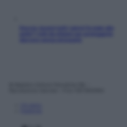
Doccia, lavarsi tutti i giorni fa male alla
pelle? I miti da sfatare per proteggerla
davvero senza stressarla
© Belpietro Edizioni Periodiche SRL –
Riproduzione riservata – P.Iva 13673600964
Chi siamo
Pubblicità