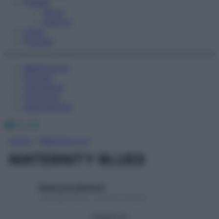
Fitness
Sport
Esercizi
Video
Podcast
Medicina AZ
Farmaci
Calcolatori
Oroscopo
Abbonamenti
Facebook
X
Instagram
Home
»
Medicina A-Z
MATERNITY BLUES
Redazione Starbene
1 Gennaio 2025 – Lettura 2 minuti
Seguici su