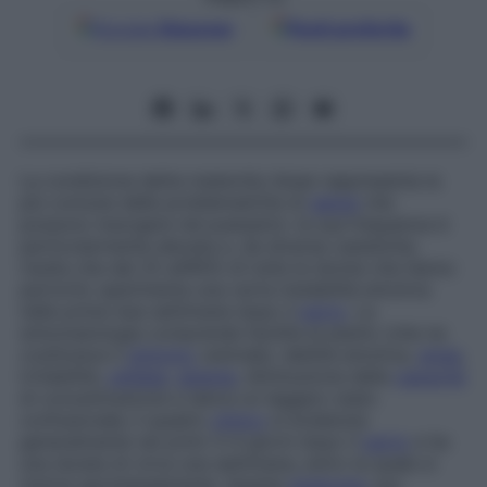
Google
Discover
Fonti preferite
La condizione detta
maternity blues
rappresenta la
più comune delle problematiche di
salute
che
possono insorgere nel puerperio: la sua frequenza è
particolarmente elevata e, da diverse casistiche,
risulta che dal 25 all’85% di tutte le donne che hanno
partorito sperimenta una certa instabilità emotiva
nelle prime due settimane dopo il
parto
. La
sintomatologia comprende facilità al pianto (che ne
costituisce il
sintomo
centrale), labilità emotiva,
ansia
,
irritabilità,
cefalea
,
astenia
, diminuzione della
capacità
di concentrazione e talora un leggero stato
confusionale; il quadro
clinico
si evidenzia
generalmente nei primi 3-4 giorni dopo il
parto
e ha
una durata di circa una settimana, entro la quale si
risolve spontaneamente. Questa
sindrome
, pur