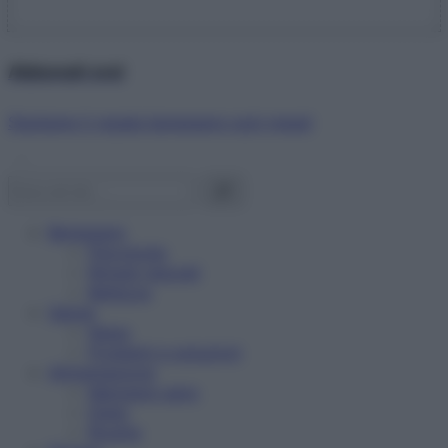
Abbonati ora!
Starbene ti regala benessere ogni mese!
Benessere
Psicologia
Rimedi naturali
Bellezza
Salute
News
Problemi e soluzioni
Alimentazione
Mangiare sano
Diete
Ricette