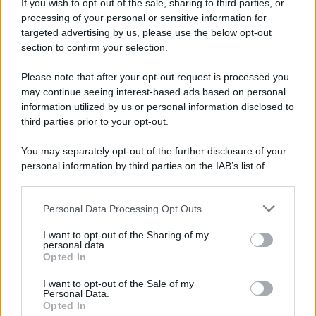
If you wish to opt-out of the sale, sharing to third parties, or
processing of your personal or sensitive information for
targeted advertising by us, please use the below opt-out
section to confirm your selection.
Please note that after your opt-out request is processed you
may continue seeing interest-based ads based on personal
information utilized by us or personal information disclosed to
third parties prior to your opt-out.
You may separately opt-out of the further disclosure of your
personal information by third parties on the IAB’s list of
downstream participants.
Personal Data Processing Opt Outs
This information may also be disclosed by us to third parties
on the IAB’s List of Downstream Participants that may further
I want to opt-out of the Sharing of my
disclose it to other third parties.
personal data.
Opted In
Please note that this website/app uses one or more Google
services and may gather and store information including but
I want to opt-out of the Sale of my
Personal Data.
not limited to your visit or usage behaviour. You may click to
Opted In
grant or deny consent to Google and its third-party tags to