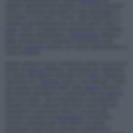
essendo generalmente benigna e di scarsa rilevanza
clinica, costituisce dal punto di vista psicologico il
momento in cui inizia il “lavoro” della maternità e si
decide la sua elaborazione: nei primi giorni dopo il
parto
, infatti, le angosce di separazione e di perdita
sono vissute intensamente, l’
orientamento
affettivo
della neomamma è mutevole e l’incertezza sulle
proprie
capacità
materne, non ancora sperimentate, è
molto presente.
Questo periodo si può considerare quindi una sorta di
tempo di
latenza
affettivo, necessario per realizzare
la rottura del legame fusionale con il
feto
e iniziare la
relazione con il
bambino
reale e i suoi bisogni. Il fatto
che questa condizione rientri nello
spettro
emotivo
dei disturbi psichiatrici è confermato da una
serie
di
fattori di rischio, che comprendono la presenza in
famiglia di altre persone che hanno avuto disturbi
psichiatrici e una storia clinica in cui sono già
comparsi problemi di
depressione
o di disturbo
disforico premestruale. Altri fattori di rischio
evidenziati dagli studi scientifici e pubblicati in