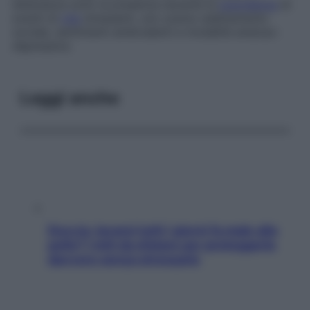
letteratura sono la presenza durante la
gravidanza
di
eventi di
vita
stressanti, uno scarso adattamento
sociale, sentimenti ambivalenti e modalità ansioso-
depressive.
Leggi anche
Doccia, lavarsi tutti i giorni fa male alla
pelle? I miti da sfatare per proteggerla
davvero senza stressarla