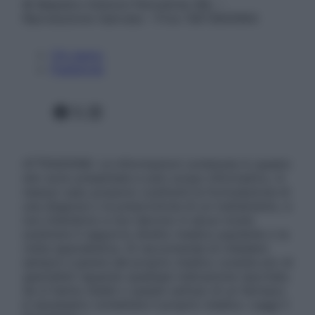
© Belpietro Edizioni Periodiche SRL –
Riproduzione riservata – P.Iva 13673600964
Chi siamo
Pubblicità
Facebook
X
Instagram
ATTENZIONE: Le informazioni contenute in questo
sito sono presentate a solo scopo informativo, in
nessun caso possono costituire la formulazione di
una diagnosi o la prescrizione di un trattamento, e
non intendono e non devono in alcun modo
sostituire il rapporto diretto medico-paziente o la
visita specialistica. Si raccomanda di chiedere
sempre il parere del proprio medico curante e/o di
specialisti riguardo qualsiasi indicazione riportata.
Se si hanno dubbi o quesiti sull’uso di un farmaco
è necessario contattare il proprio medico. Leggi il