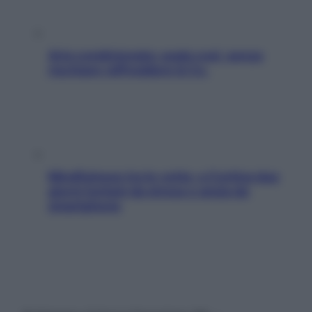
Aria condizionata: usala così, senza
rischiare raffreddore & Co.
Mindfulness tra le vette: a Cortina due
giorni lontani da stress e ansia da
smartphone