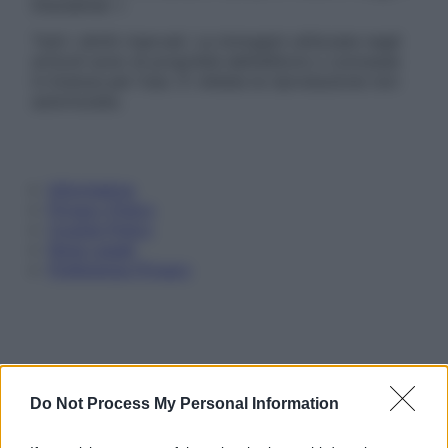
Disclaimer »
Tutti i diritti riservati. Le immagini utilizzate negli
articoli sono di proprietà dell’editore o concesse
in licenza per l’uso. È vietata la riproduzione non
autorizzata.
Informativa
Privacy Policy
Cookie Policy
Note Legali
Preferenze Privacy
Do Not Process My Personal Information