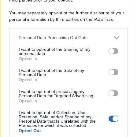
You may separately opt-out of the further disclosure of your
personal information by third parties on the IAB’s list of
downstream participants.
Personal Data Processing Opt Outs
This information may also be disclosed by us to third parties
on the IAB’s List of Downstream Participants that may further
I want to opt-out of the Sharing of my
disclose it to other third parties.
personal data.
Opted In
Please note that this website/app uses one or more Google
services and may gather and store information including but
I want to opt-out of the Sale of my
Personal Data.
not limited to your visit or usage behaviour. You may click to
Opted In
grant or deny consent to Google and its third-party tags to
use your data for below specified purposes in below Google
I want to opt-out of processing my
consent section.
Personal Data for Targeted Advertising.
Opted In
I want to opt-out of Collection, Use,
Retention, Sale, and/or Sharing of my
Personal Data that Is Unrelated with the
Purposes for which it was collected.
Opted Out