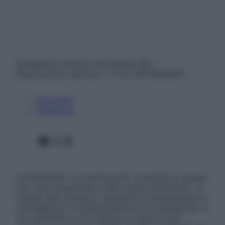
© Belpietro Edizioni Periodiche SRL –
Riproduzione riservata – P.Iva 13673600964
Chi siamo
Pubblicità
Facebook
X
Instagram
ATTENZIONE: Le informazioni contenute in questo
sito sono presentate a solo scopo informativo, in
nessun caso possono costituire la formulazione di
una diagnosi o la prescrizione di un trattamento, e
non intendono e non devono in alcun modo