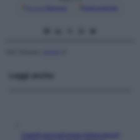
Google
Discover
Fonti preferite
Vedi Takayasu,
arterite
di
Leggi anche
Capelli spezzati lungo l’attaccatura?