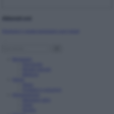
Abbonati ora!
Starbene ti regala benessere ogni mese!
Benessere
Psicologia
Rimedi naturali
Bellezza
Salute
News
Problemi e soluzioni
Alimentazione
Mangiare sano
Diete
Ricette