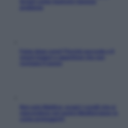
Scopri come risolvere l’annoso
problema
Fame dopo cena? Perché succede e 6
snack leggeri e appetitosi che non
rovinano il sonno
Non solo Maldive: scopri i coralli che si
nascondono nel nostro Mediterraneo (e
come proteggerli)