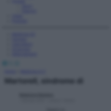
Fitness
Sport
Esercizi
Video
Podcast
Medicina AZ
Farmaci
Calcolatori
Oroscopo
Abbonamenti
Facebook
X
Instagram
Home
»
Medicina A-Z
Martorell, sindrome di
Redazione Starbene
1 Gennaio 2025 – Lettura 1 minuto
Seguici su