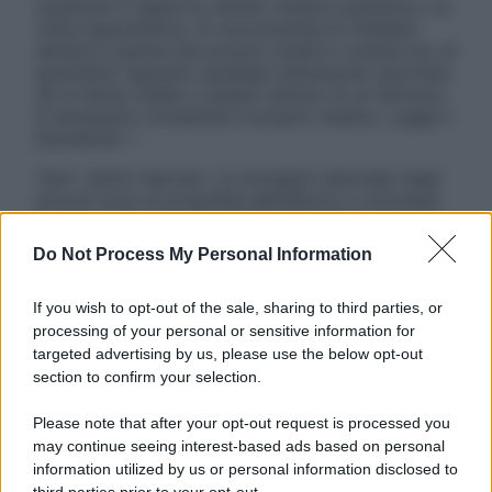
sostituire il rapporto diretto medico-paziente o la
visita specialistica. Si raccomanda di chiedere
sempre il parere del proprio medico curante e/o di
specialisti riguardo qualsiasi indicazione riportata.
Se si hanno dubbi o quesiti sull’uso di un farmaco
è necessario contattare il proprio medico. Leggi il
Disclaimer »
Tutti i diritti riservati. Le immagini utilizzate negli
articoli sono di proprietà dell’editore o concesse
in licenza per l’uso. È vietata la riproduzione non
autorizzata.
Do Not Process My Personal Information
If you wish to opt-out of the sale, sharing to third parties, or
processing of your personal or sensitive information for
Informativa
targeted advertising by us, please use the below opt-out
Privacy Policy
section to confirm your selection.
Cookie Policy
Note Legali
Please note that after your opt-out request is processed you
Preferenze Privacy
may continue seeing interest-based ads based on personal
information utilized by us or personal information disclosed to
third parties prior to your opt-out.