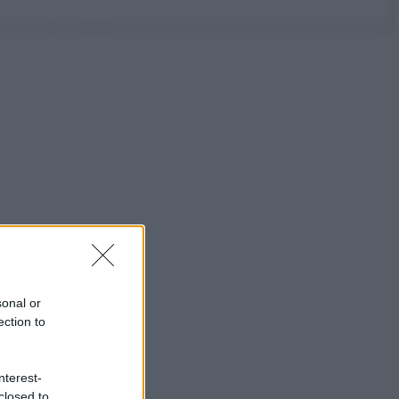
sonal or
ection to
nterest-
closed to