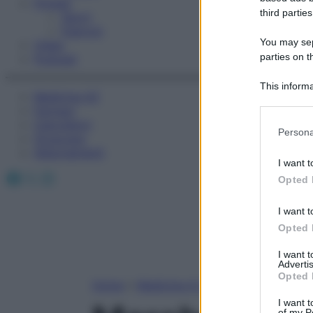
Fitness
third parties
Sport
Esercizi
You may sepa
Video
parties on t
Podcast
This informa
Medicina AZ
Participants
Farmaci
Calcolatori
Please note
Persona
Oroscopo
information 
Abbonamenti
deny consent
I want t
in below Go
Facebook
X
Instagram
Opted 
I want t
Opted 
I want 
Advertis
Opted 
Home
»
Medicina A-Z
I want t
of my P