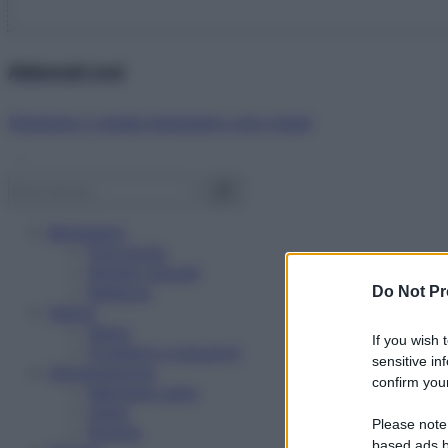
Abbonati ora!
Starbene ti regala benessere ogni mese!
Benessere
Psicologia
Rimedi naturali
Bellezza
Do Not Pr
Salute
News
If you wish 
Problemi e soluzioni
sensitive in
Alimentazione
confirm your
Mangiare sano
Diete
Please note
Ricette
based ads b