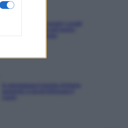
Non solo Maldive: scopri i coralli
che si nascondono nel nostro
Mediterraneo (e come
proteggerli)
In menopausa il rischio d’infarto
aumenta: è ora di rinforzare il
cuore