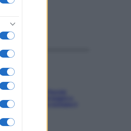
ggi anche
Fame dopo cena? Perché
succede e 6 snack leggeri e
appetitosi che non rovinano il
sonno