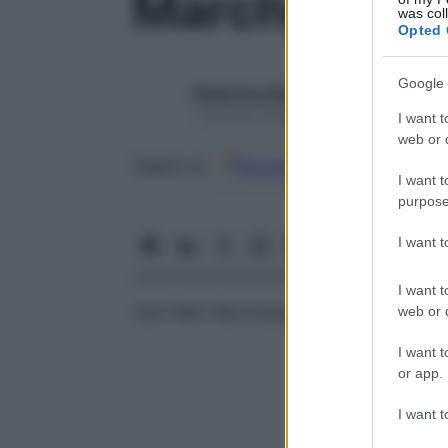
Marchesani,
was col
Opted 
Google 
Redazione Starbene
1 Gennaio 2025 – Lettura 1 minuto
I want t
web or d
Google
Discover
Fon
Seguici su
I want t
purpose
I want 
I want t
Vedi Weill-Marchesani,
sindrome
di
web or d
I want t
or app.
I want t