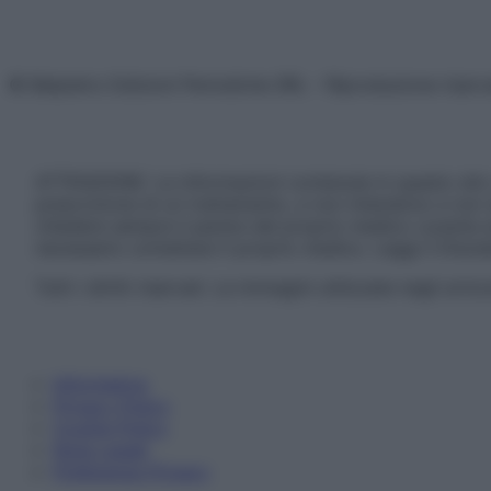
© Belpietro Edizioni Periodiche SRL – Riproduzione riser
ATTENZIONE: Le informazioni contenute in questo sito 
prescrizione di un trattamento, e non intendono e non 
chiedere sempre il parere del proprio medico curante e/o
necessario contattare il proprio medico. Leggi il Discl
Tutti i diritti riservati. Le immagini utilizzate negli ar
Informativa
Privacy Policy
Cookie Policy
Note Legali
Preferenze Privacy