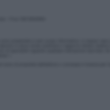
vata – P.Iva 13673600964
sono presentate a solo scopo informativo, in nessun caso p
devono in alcun modo sostituire il rapporto diretto medico-p
 di specialisti riguardo qualsiasi indicazione riportata. Se
aimer »
ticoli sono di proprietà dell’editore o concesse in licenza per 