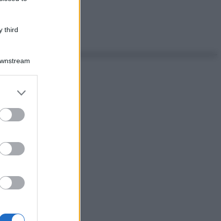
 third
Downstream
er and store
to grant or
ed purposes