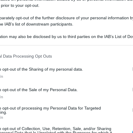
 prior to your opt-out.
rately opt-out of the further disclosure of your personal information by
he IAB’s list of downstream participants.
tion may also be disclosed by us to third parties on the IAB’s List of 
 that may further disclose it to other third parties.
 that this website/app uses one or more Google services and may gath
l Data Processing Opt Outs
including but not limited to your visit or usage behaviour. You may click 
 to Google and its third-party tags to use your data for below specifi
o opt-out of the Sharing of my personal data.
ogle consent section.
In
o opt-out of the Sale of my Personal Data.
In
to opt-out of processing my Personal Data for Targeted
ing.
In
o opt-out of Collection, Use, Retention, Sale, and/or Sharing
ersonal Data that Is Unrelated with the Purposes for which it