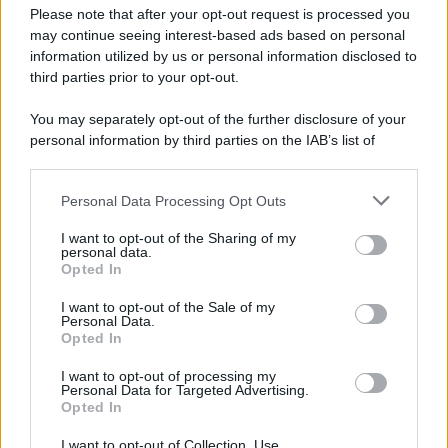
Preferenze Privacy
Please note that after your opt-out request is processed you
may continue seeing interest-based ads based on personal
information utilized by us or personal information disclosed to
third parties prior to your opt-out.
You may separately opt-out of the further disclosure of your
personal information by third parties on the IAB’s list of
downstream participants.
Personal Data Processing Opt Outs
This information may also be disclosed by us to third parties
on the IAB’s List of Downstream Participants that may further
I want to opt-out of the Sharing of my
disclose it to other third parties.
personal data.
Opted In
Please note that this website/app uses one or more Google
services and may gather and store information including but
I want to opt-out of the Sale of my
Personal Data.
not limited to your visit or usage behaviour. You may click to
Opted In
grant or deny consent to Google and its third-party tags to
use your data for below specified purposes in below Google
I want to opt-out of processing my
consent section.
Personal Data for Targeted Advertising.
Opted In
I want to opt-out of Collection, Use,