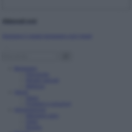
Abbonati ora!
Starbene ti regala benessere ogni mese!
Benessere
Psicologia
Rimedi naturali
Bellezza
Salute
News
Problemi e soluzioni
Alimentazione
Mangiare sano
Diete
Ricette