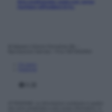
Aria condizionata: usala così, senza
rischiare raffreddore & Co.
© Belpietro Edizioni Periodiche SRL –
Riproduzione riservata – P.Iva 13673600964
Chi siamo
Pubblicità
Facebook
X
Instagram
ATTENZIONE: Le informazioni contenute in questo
sito sono presentate a solo scopo informativo, in