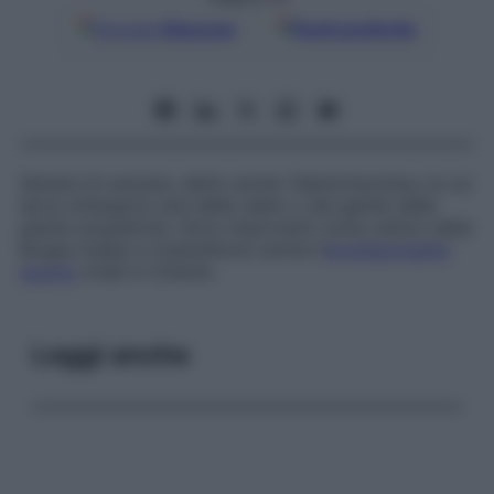
Google
Discover
Fonti preferite
Genere di zanzare, detto anche
Taeniorhynchus
, le cui
larve ottengono aria dalle radici o dai gambi delle
piante acquatiche. Sono importanti come vettori della
Brugia malayi
e trasmettono anche l’
encefalomielite
equina
virale in Oriente.
Leggi anche