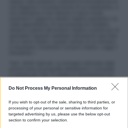
nessun caso possono costituire la formulazione di
una diagnosi o la prescrizione di un trattamento, e
non intendono e non devono in alcun modo
sostituire il rapporto diretto medico-paziente o la
visita specialistica. Si raccomanda di chiedere
sempre il parere del proprio medico curante e/o di
specialisti riguardo qualsiasi indicazione riportata.
Se si hanno dubbi o quesiti sull’uso di un farmaco
è necessario contattare il proprio medico. Leggi il
Disclaimer »
Tutti i diritti riservati. Le immagini utilizzate negli
articoli sono di proprietà dell’editore o concesse
in licenza per l’uso. È vietata la riproduzione non
autorizzata.
Do Not Process My Personal Information
If you wish to opt-out of the sale, sharing to third parties, or
Informativa
processing of your personal or sensitive information for
Privacy Policy
targeted advertising by us, please use the below opt-out
Cookie Policy
section to confirm your selection.
Note Legali