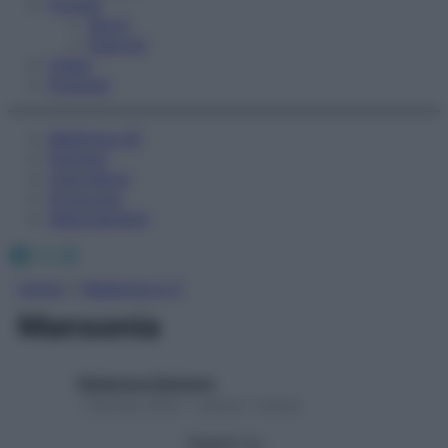
Fitness
Sport
Esercizi
Video
Podcast
Medicina AZ
Farmaci
Calcolatori
Oroscopo
Abbonamenti
Facebook
X
Instagram
Home
»
Medicina A-Z
Mansonia
Redazione Starbene
1 Gennaio 2025 – Lettura 1 minuto
Seguici su