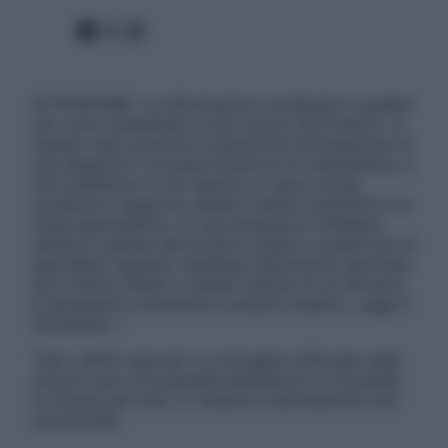
Facebook
X
Instagram
ATTENZIONE: Le informazioni contenute in questo
sito sono presentate a solo scopo informativo, in
nessun caso possono costituire la formulazione di
una diagnosi o la prescrizione di un trattamento, e
non intendono e non devono in alcun modo
sostituire il rapporto diretto medico-paziente o la
visita specialistica. Si raccomanda di chiedere
sempre il parere del proprio medico curante e/o di
specialisti riguardo qualsiasi indicazione riportata.
Se si hanno dubbi o quesiti sull’uso di un farmaco
è necessario contattare il proprio medico. Leggi il
Disclaimer »
Tutti i diritti riservati. Le immagini utilizzate negli
articoli sono di proprietà dell’editore o concesse
in licenza per l’uso. È vietata la riproduzione non
autorizzata.