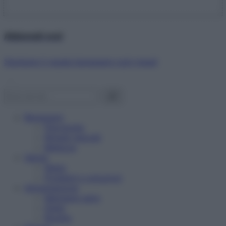
Abbonati ora!
Starbene ti regala benessere ogni mese!
Benessere
Psicologia
Rimedi naturali
Bellezza
Salute
News
Problemi e soluzioni
Alimentazione
Mangiare sano
Diete
Ricette