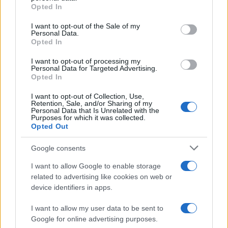
Opted In
Please note that this website/app uses one or more Google
services and may gather and store information including but
I want to opt-out of the Sale of my
Personal Data.
not limited to your visit or usage behaviour. You may click to
Opted In
grant or deny consent to Google and its third-party tags to
use your data for below specified purposes in below Google
I want to opt-out of processing my
consent section.
Personal Data for Targeted Advertising.
Opted In
I want to opt-out of Collection, Use,
Retention, Sale, and/or Sharing of my
Personal Data that Is Unrelated with the
Purposes for which it was collected.
Opted Out
Google consents
I want to allow Google to enable storage
related to advertising like cookies on web or
device identifiers in apps.
I want to allow my user data to be sent to
Google for online advertising purposes.