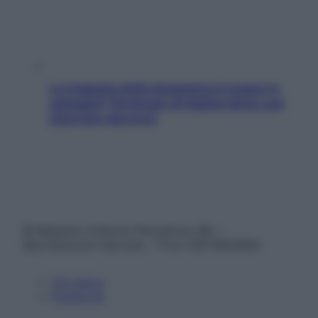
La trappola della dopamina ti segue in
spiaggia? Strategie di digital detox per
staccare davvero
© Belpietro Edizioni Periodiche SRL –
Riproduzione riservata – P.Iva 13673600964
Chi siamo
Pubblicità