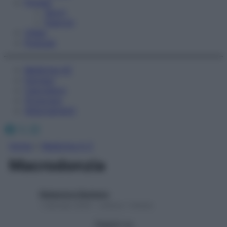
Fitness
Sport
Esercizi
Video
Podcast
Medicina AZ
Farmaci
Calcolatori
Oroscopo
Abbonamenti
Facebook
X
Instagram
Home
»
Medicina A-Z
Macrodonzia
Redazione Starbene
1 Gennaio 2025 – Lettura 1 minuto
Seguici su