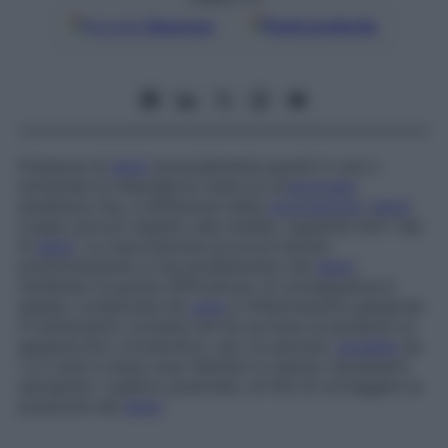
Google
Discover
Fonti preferite
Presenza di
denti
anormalmente grandi in una o
entrambe le mascelle.Si tratta di un’
anomalia
ereditaria che, a differenza della
microdonzia
(
denti
troppo piccoli rispetto alla media), riguarda tutti i tipi
di
denti
. La macrodonzia provoca l’errato
posizionamento e l’accavallamento dei
denti
,
rendendo la pulizia difficoltosa: di conseguenza è
spesso complicata da
carie
e infiammazioni gengivali.
Il trattamento consiste nel far portare al paziente un
apparecchio ortodontico, per un periodo
variabile
da
1 a 3 anni e dopo aver liberato lo spazio necessario
estraendo i quattro premolari, al fine di correggere la
posizione dei
denti
.