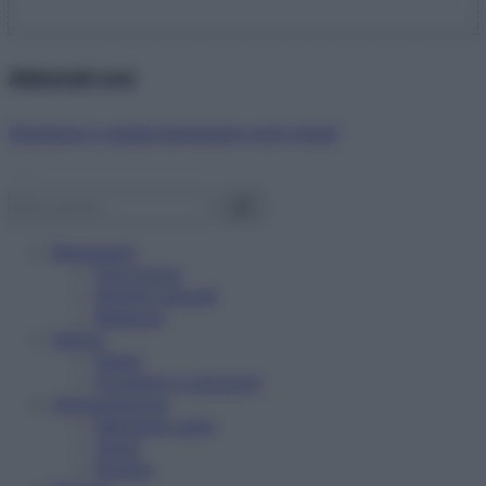
Abbonati ora!
Starbene ti regala benessere ogni mese!
Benessere
Psicologia
Rimedi naturali
Bellezza
Salute
News
Problemi e soluzioni
Alimentazione
Mangiare sano
Diete
Ricette