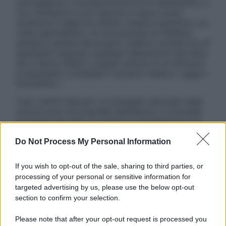
una diagnosi o la prescrizione di un trattamento, e
non intendono e non devono in alcun modo
sostituire il rapporto diretto medico-paziente o la
visita specialistica. Si raccomanda di chiedere
sempre il parere del proprio medico curante e/o di
specialisti riguardo qualsiasi indicazione riportata.
Se si hanno dubbi o quesiti sull’uso di un farmaco
è necessario contattare il proprio medico. Leggi il
Disclaimer »
Tutti i diritti riservati. Le immagini utilizzate negli
articoli sono di proprietà dell’editore o concesse
in licenza per l’uso. È vietata la riproduzione non
autorizzata.
Do Not Process My Personal Information
If you wish to opt-out of the sale, sharing to third parties, or
Informativa
processing of your personal or sensitive information for
Privacy Policy
targeted advertising by us, please use the below opt-out
Cookie Policy
section to confirm your selection.
Note Legali
Preferenze Privacy
Please note that after your opt-out request is processed you