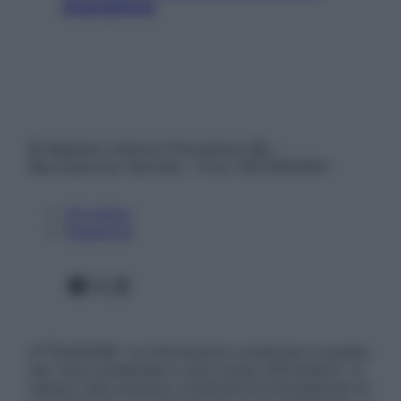
smartphone
© Belpietro Edizioni Periodiche SRL –
Riproduzione riservata – P.Iva 13673600964
Chi siamo
Pubblicità
Facebook
X
Instagram
ATTENZIONE: Le informazioni contenute in questo
sito sono presentate a solo scopo informativo, in
nessun caso possono costituire la formulazione di