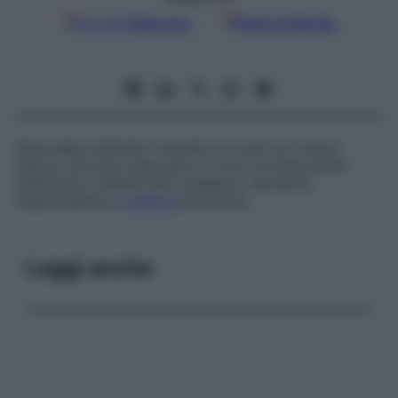
Google
Discover
Fonti preferite
Emorragie retiniche rotonde od ovali con centro
bianco, talvolta osservate in corso di endocarditi
batteriche, malattie del collageno, leucemia,
disprotidemia e
anemia
perniciosa.
Leggi anche