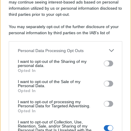
may continue seeing interest-based ads based on personal
information utilized by us or personal information disclosed to
third parties prior to your opt-out.
You may separately opt-out of the further disclosure of your
personal information by third parties on the IAB’s list of
downstream participants.
Personal Data Processing Opt Outs
This information may also be disclosed by us to third parties
on the IAB’s List of Downstream Participants that may further
I want to opt-out of the Sharing of my
disclose it to other third parties.
personal data.
Opted In
Please note that this website/app uses one or more Google
services and may gather and store information including but
I want to opt-out of the Sale of my
Personal Data.
not limited to your visit or usage behaviour. You may click to
Opted In
grant or deny consent to Google and its third-party tags to
use your data for below specified purposes in below Google
I want to opt-out of processing my
consent section.
Personal Data for Targeted Advertising.
Opted In
I want to opt-out of Collection, Use,
Retention, Sale, and/or Sharing of my
Personal Data that Is Unrelated with the