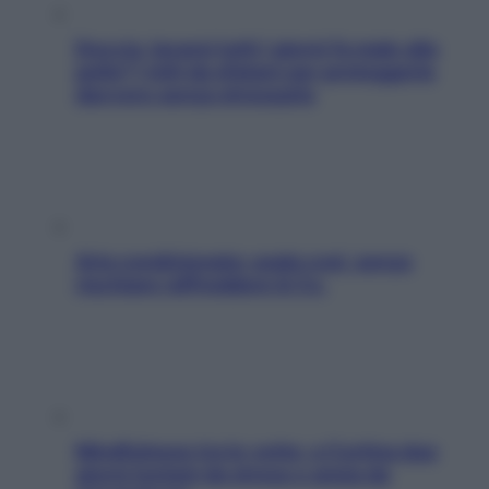
Doccia, lavarsi tutti i giorni fa male alla
pelle? I miti da sfatare per proteggerla
davvero senza stressarla
Aria condizionata: usala così, senza
rischiare raffreddore & Co.
Mindfulness tra le vette: a Cortina due
giorni lontani da stress e ansia da