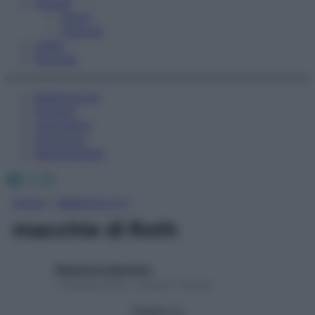
Fitness
Sport
Esercizi
Video
Podcast
Medicina AZ
Farmaci
Calcolatori
Oroscopo
Abbonamenti
Facebook
X
Instagram
Home
»
Medicina A-Z
macchie di Roth
Redazione Starbene
1 Gennaio 2025 – Lettura 1 minuto
Seguici su