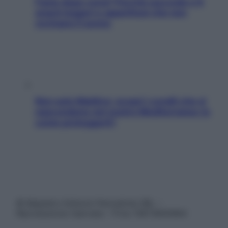
Fame dopo cena? Perché succede e 6
snack leggeri e appetitosi che non
rovinano il sonno
Non solo Maldive: scopri i coralli che si
nascondono nel nostro Mediterraneo (e
come proteggerli)
© Belpietro Edizioni Periodiche SRL –
Riproduzione riservata – P.Iva 13673600964