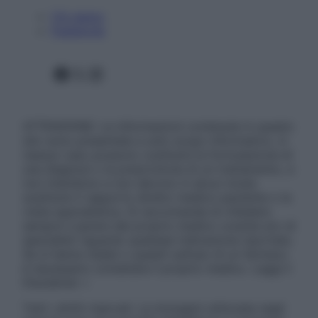
Chi siamo
Pubblicità
Facebook
X
Instagram
ATTENZIONE: Le informazioni contenute in questo
sito sono presentate a solo scopo informativo, in
nessun caso possono costituire la formulazione di
una diagnosi o la prescrizione di un trattamento, e
non intendono e non devono in alcun modo
sostituire il rapporto diretto medico-paziente o la
visita specialistica. Si raccomanda di chiedere
sempre il parere del proprio medico curante e/o di
specialisti riguardo qualsiasi indicazione riportata.
Se si hanno dubbi o quesiti sull’uso di un farmaco
è necessario contattare il proprio medico. Leggi il
Disclaimer »
Tutti i diritti riservati. Le immagini utilizzate negli