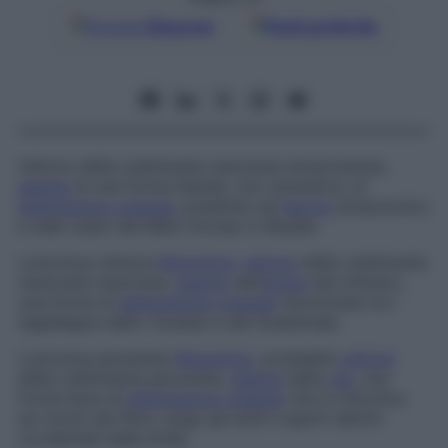
Google
Discover
Fonti preferite
Vettore della
Leishmania mexicana amazonensis
,
agente
di una forma blanda, non ulcerativa, di
leishmaniosi cutanea
, presente nel
bacino
amazzonico
e nello stato del Mato Grosso in Brasile.
Lutzomya olmeca
Moscerino
vettore
della
Leishmania
mexicana mexicana
,
agente
dell’
ulcera
del chiclero,
una forma di
leishmaniosi cutanea
riscontrata tra i
taglialegna dello Yucatan e del Guatemala.
Lutzomya peruensis
Moscerino
, probabile
vettore
della
Leishmania peruviana
,
agente
della
uta
, una
forma lieve di
leishmaniosi cutanea
che si riscontra
sui monti del Perù, lungo gli aridi e aperti declivi
occidentali delle Ande.