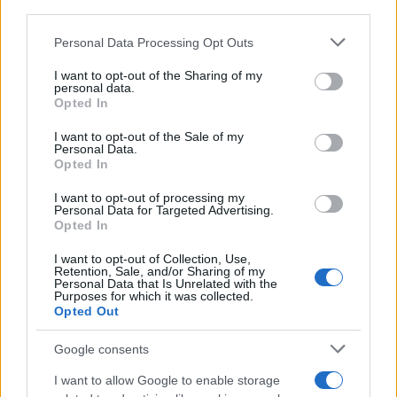
downstream participants.
Personal Data Processing Opt Outs
This information may also be disclosed by us to third parties
on the IAB’s List of Downstream Participants that may further
I want to opt-out of the Sharing of my
disclose it to other third parties.
personal data.
Opted In
Please note that this website/app uses one or more Google
services and may gather and store information including but
I want to opt-out of the Sale of my
Personal Data.
not limited to your visit or usage behaviour. You may click to
Opted In
grant or deny consent to Google and its third-party tags to
use your data for below specified purposes in below Google
I want to opt-out of processing my
consent section.
Personal Data for Targeted Advertising.
Opted In
I want to opt-out of Collection, Use,
Retention, Sale, and/or Sharing of my
Personal Data that Is Unrelated with the
Purposes for which it was collected.
Opted Out
Google consents
I want to allow Google to enable storage