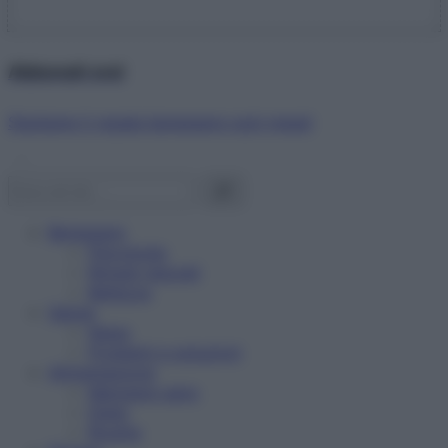
Abbonati ora!
Starbene ti regala benessere ogni mese!
Benessere
Psicologia
Rimedi naturali
Bellezza
Salute
News
Problemi e soluzioni
Alimentazione
Mangiare sano
Diete
Ricette