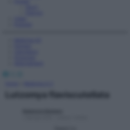
Fitness
Sport
Esercizi
Video
Podcast
Medicina AZ
Farmaci
Calcolatori
Oroscopo
Abbonamenti
Facebook
X
Instagram
Home
»
Medicina A-Z
Lutzomya flaviscutellata
Redazione Starbene
1 Gennaio 2025 – Lettura 1 minuto
Seguici su