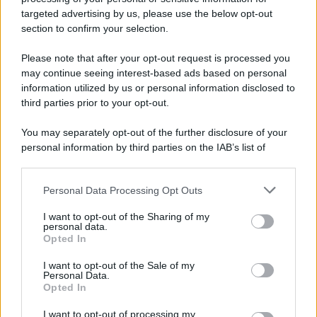
targeted advertising by us, please use the below opt-out
section to confirm your selection.
Please note that after your opt-out request is processed you
may continue seeing interest-based ads based on personal
information utilized by us or personal information disclosed to
third parties prior to your opt-out.
You may separately opt-out of the further disclosure of your
personal information by third parties on the IAB’s list of
downstream participants.
Personal Data Processing Opt Outs
This information may also be disclosed by us to third parties
on the IAB’s List of Downstream Participants that may further
I want to opt-out of the Sharing of my
disclose it to other third parties.
personal data.
Opted In
Please note that this website/app uses one or more Google
services and may gather and store information including but
I want to opt-out of the Sale of my
Personal Data.
not limited to your visit or usage behaviour. You may click to
Opted In
grant or deny consent to Google and its third-party tags to
use your data for below specified purposes in below Google
I want to opt-out of processing my