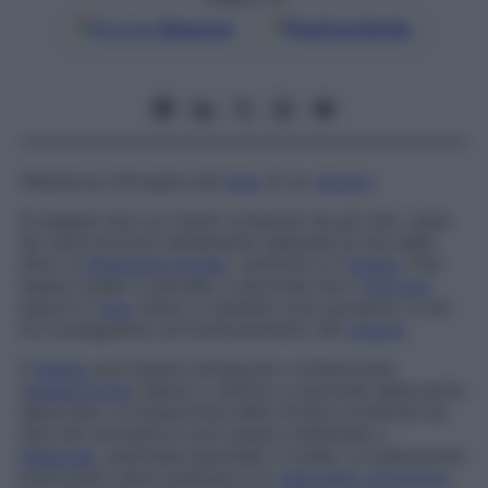
Google
Discover
Fonti preferite
Ablazione chirurgica del
lobo
di un
viscere
.
Si esegue solo su visceri composti da più lobi, ossia
da varie porzioni nettamente separate le une dalle
altre: la
ghiandola tiroide
, i polmoni e il
fegato
. Può
essere totale o parziale, a seconda che il
chirurgo
asporti il
lobo
intero o soltanto una sua parte, e non
ha conseguenze sul funzionamento del
viscere
.
Il
fegato
può essere sottoposto a lobectomia
(
epatectomia
) destra o sinistra, a seconda della parte
asportata. La lobectomia della tiroide (costituita da
due lobi simmetrici) può essere unilaterale o
bilaterale
, subtotale (parziale) o totale. La lobectomia
polmonare viene praticata con
intervento chirurgico