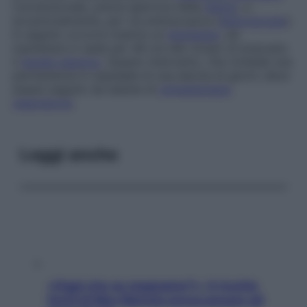
convenzionale, previa apertura della
pleura
, o,
eccezionalmente, per via endoscopica (
pleuroscopia
).
In seguito occorre inserire un
drenaggio
, da
mantenere in sede per 48 ore allo scopo di evacuare
il
liquido pleurico
. Questo intervento, che richiede una
permanenza in ospedale di una decina di giorni, deve
essere seguito da sedute di
chinesiterapia
respiratoria
.
Leggi anche
«Oggi che se magnamo?»: 4 ricette
facili di Max Mariola senza pesare gli