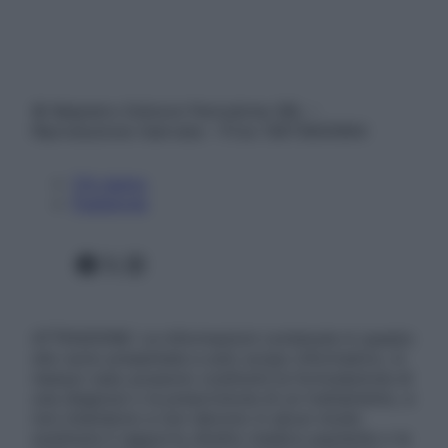
© Belpietro Edizioni Periodiche SRL –
Riproduzione riservata – P.Iva 13673600964
Chi siamo
Pubblicità
Facebook
X
Instagram
ATTENZIONE: Le informazioni contenute in questo
sito sono presentate a solo scopo informativo, in
nessun caso possono costituire la formulazione di
una diagnosi o la prescrizione di un trattamento, e
non intendono e non devono in alcun modo
sostituire il rapporto diretto medico-paziente o la