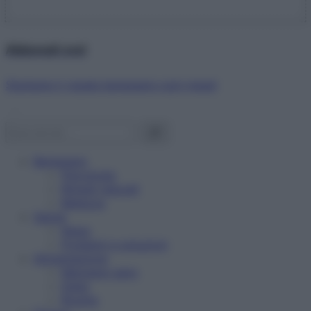
Abbonati ora!
Starbene ti regala benessere ogni mese!
Benessere
Psicologia
Rimedi naturali
Bellezza
Salute
News
Problemi e soluzioni
Alimentazione
Mangiare sano
Diete
Ricette