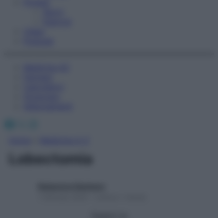
Fitness
Sport
Esercizi
Video
Podcast
Medicina AZ
Farmaci
Calcolatori
Oroscopo
Abbonamenti
Facebook
X
Instagram
Home
»
Medicina A-Z
Lobectomia
Redazione Starbene
1 Gennaio 2025 – Lettura 1 minuto
Seguici su