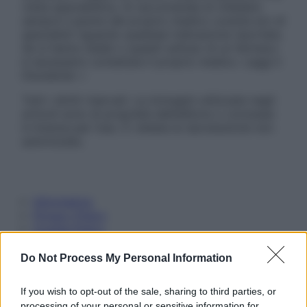
visita specialistica. Si raccomanda di chiedere
sempre il parere del proprio medico curante e/o di
specialisti riguardo qualsiasi indicazione riportata.
Se si hanno dubbi o quesiti sull’uso di un farmaco
è necessario contattare il proprio medico. Leggi il
Disclaimer »
Tutti i diritti riservati. Le immagini utilizzate negli
articoli sono di proprietà dell’editore o concesse
in licenza per l’uso. È vietata la riproduzione non
autorizzata.
Informativa
Privacy Policy
Cookie Policy
Note Legali
Preferenze Privacy
Do Not Process My Personal Information
If you wish to opt-out of the sale, sharing to third parties, or
processing of your personal or sensitive information for