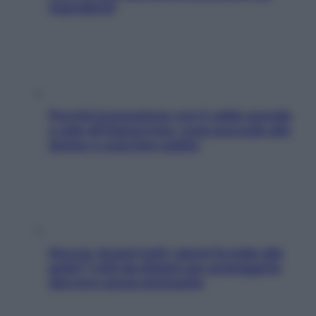
ingredienti
Perché la pressione con il caldo scende
e sale all’improvviso: cosa succede alle
donne e cosa fare subito
Doccia, lavarsi tutti i giorni fa male alla
pelle? I miti da sfatare per proteggerla
davvero senza stressarla