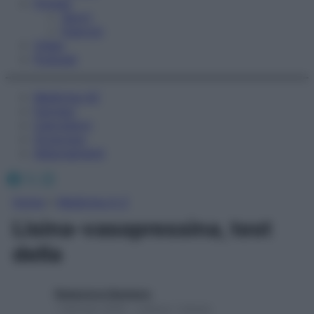
Fitness
Sport
Esercizi
Video
Podcast
Medicina AZ
Farmaci
Calcolatori
Oroscopo
Abbonamenti
Facebook
X
Instagram
Home
»
Medicina A-Z
Lisina-vasopressina, test
della
Redazione Starbene
1 Gennaio 2025 – Lettura 1 minuto