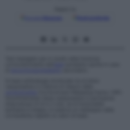
Seguici su
Google
Discover
Fonti preferite
Test impiegato per lo studio della funzione
corticostimolante dell’
asse
ipotalamo-ipofisi in caso
di
ipocorticosurrenalismo
secondario.
Si basa sull’analogia strutturale tra la lisina-
vasopressina e il fattore di rilascio della
corticotropina
(
Corticotropin-Releasing Factor
, CRF).
Somministrando lisina-vasopressina in perfusione
endovenosa (4 UI in 2 ore), se la funzionalità
ipofisaria è integra, si osserva un raddoppio della
cortisolemia rispetto ai valori di base.