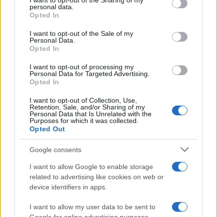
I want to opt-out of the Sharing of my
disclose it to other third parties.
personal data.
Opted In
Please note that this website/app uses one or more Google
services and may gather and store information including but
I want to opt-out of the Sale of my
Personal Data.
not limited to your visit or usage behaviour. You may click to
Opted In
grant or deny consent to Google and its third-party tags to
use your data for below specified purposes in below Google
I want to opt-out of processing my
consent section.
Personal Data for Targeted Advertising.
Opted In
I want to opt-out of Collection, Use,
Retention, Sale, and/or Sharing of my
Personal Data that Is Unrelated with the
Purposes for which it was collected.
Opted Out
Google consents
I want to allow Google to enable storage
related to advertising like cookies on web or
device identifiers in apps.
I want to allow my user data to be sent to