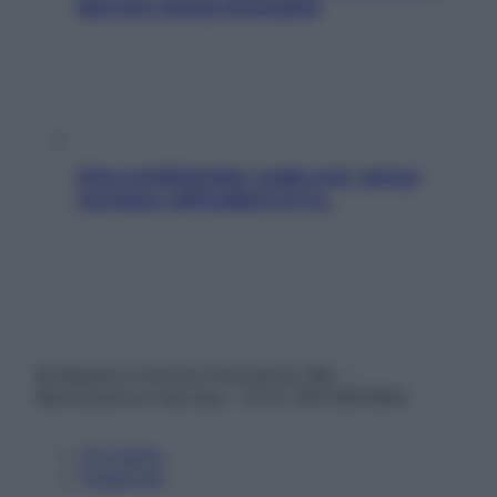
davvero senza stressarla
Aria condizionata: usala così, senza
rischiare raffreddore & Co.
© Belpietro Edizioni Periodiche SRL –
Riproduzione riservata – P.Iva 13673600964
Chi siamo
Pubblicità