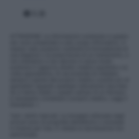
Facebook
X
Instagram
ATTENZIONE: Le informazioni contenute in questo
sito sono presentate a solo scopo informativo, in
nessun caso possono costituire la formulazione di
una diagnosi o la prescrizione di un trattamento, e
non intendono e non devono in alcun modo
sostituire il rapporto diretto medico-paziente o la
visita specialistica. Si raccomanda di chiedere
sempre il parere del proprio medico curante e/o di
specialisti riguardo qualsiasi indicazione riportata.
Se si hanno dubbi o quesiti sull’uso di un farmaco
è necessario contattare il proprio medico. Leggi il
Disclaimer »
Tutti i diritti riservati. Le immagini utilizzate negli
articoli sono di proprietà dell’editore o concesse
in licenza per l’uso. È vietata la riproduzione non
autorizzata.