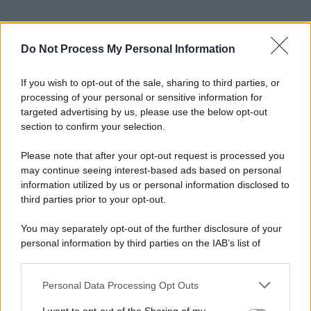
Do Not Process My Personal Information
Informativa
Privacy Policy
Cookie Policy
If you wish to opt-out of the sale, sharing to third parties, or
Note Legali
processing of your personal or sensitive information for
Preferenze Privacy
targeted advertising by us, please use the below opt-out
section to confirm your selection.
Please note that after your opt-out request is processed you
may continue seeing interest-based ads based on personal
information utilized by us or personal information disclosed to
third parties prior to your opt-out.
You may separately opt-out of the further disclosure of your
personal information by third parties on the IAB’s list of
downstream participants.
Personal Data Processing Opt Outs
This information may also be disclosed by us to third parties
on the IAB’s List of Downstream Participants that may further