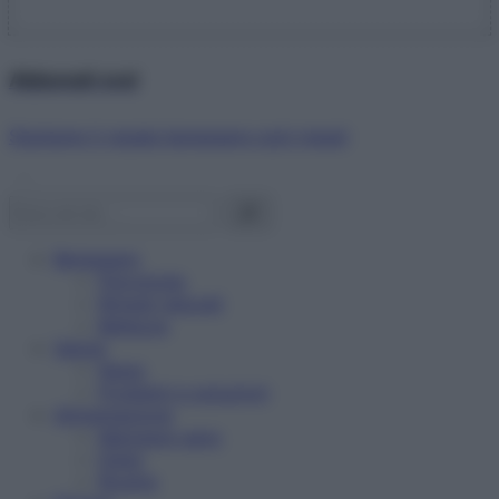
Abbonati ora!
Starbene ti regala benessere ogni mese!
Benessere
Psicologia
Rimedi naturali
Bellezza
Salute
News
Problemi e soluzioni
Alimentazione
Mangiare sano
Diete
Ricette