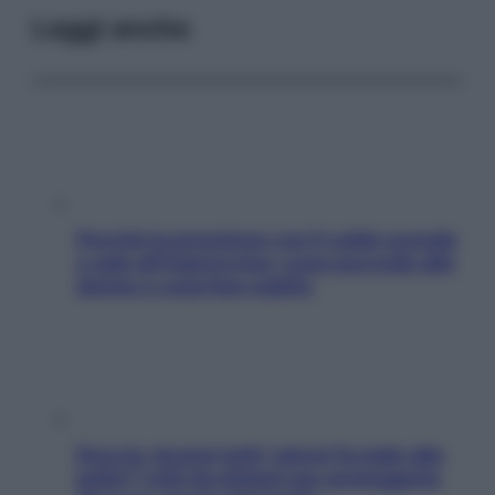
Leggi anche
Perché la pressione con il caldo scende
e sale all’improvviso: cosa succede alle
donne e cosa fare subito
Doccia, lavarsi tutti i giorni fa male alla
pelle? I miti da sfatare per proteggerla