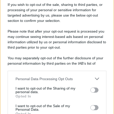
Informativa
If you wish to opt-out of the sale, sharing to third parties, or
Privacy Policy
Cookie Policy
processing of your personal or sensitive information for
Note Legali
targeted advertising by us, please use the below opt-out
Preferenze Privacy
section to confirm your selection.
Please note that after your opt-out request is processed you
may continue seeing interest-based ads based on personal
information utilized by us or personal information disclosed to
third parties prior to your opt-out.
You may separately opt-out of the further disclosure of your
personal information by third parties on the IAB’s list of
downstream participants.
Personal Data Processing Opt Outs
This information may also be disclosed by us to third parties
on the IAB’s List of Downstream Participants that may further
I want to opt-out of the Sharing of my
disclose it to other third parties.
personal data.
Opted In
Please note that this website/app uses one or more Google
services and may gather and store information including but
I want to opt-out of the Sale of my
Personal Data.
not limited to your visit or usage behaviour. You may click to
Opted In