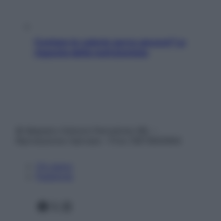
Contare le calorie serve ancora? La
risposta della nutrizionista
© Belpietro Edizioni Periodiche SRL –
Riproduzione riservata – P.Iva 13673600964
Chi siamo
Pubblicità
Facebook
X
Instagram