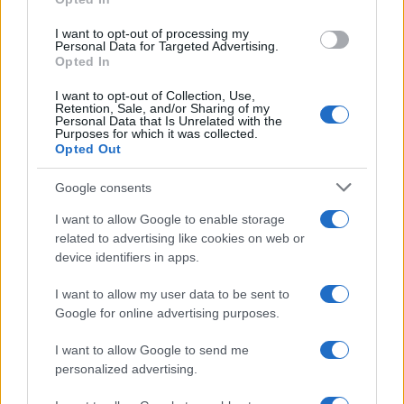
grant or deny consent to Google and its third-party tags to
use your data for below specified purposes in below Google
I want to opt-out of processing my
consent section.
Personal Data for Targeted Advertising.
Opted In
I want to opt-out of Collection, Use,
Retention, Sale, and/or Sharing of my
Personal Data that Is Unrelated with the
Purposes for which it was collected.
Opted Out
Google consents
I want to allow Google to enable storage
related to advertising like cookies on web or
device identifiers in apps.
I want to allow my user data to be sent to
Google for online advertising purposes.
I want to allow Google to send me
personalized advertising.