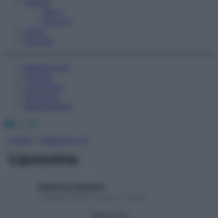
Fitness
Sport
Esercizi
Video
Podcast
Medicina AZ
Farmaci
Calcolatori
Oroscopo
Abbonamenti
Facebook
X
Instagram
Home
»
Medicina A-Z
Liposoma
Redazione Starbene
1 Gennaio 2025 – Lettura 1 minuto
Seguici su