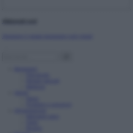
Abbonati ora!
Starbene ti regala benessere ogni mese!
Benessere
Psicologia
Rimedi naturali
Bellezza
Salute
News
Problemi e soluzioni
Alimentazione
Mangiare sano
Diete
Ricette