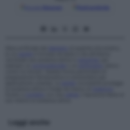
Google
Discover
Fonti preferite
Sfera artificiale del
diametro
di qualche micrometro,
la cui
parete
è formata da lipidi e che all’interno
racchiude una sostanza attiva in
soluzione
, per
esempio un
corticosteroide
o un
antifungino
(attivo
contro le micosi). Questa forma particolare di
preparazione farmaceutica si somministra per
applicazione cutanea. La
parete
circostante protegge
la sostanza attiva e funge da mezzo di
trasporto
.
Giunto a
contatto
con una
cellula
, il liposoma libera al
suo interno la sostanza attiva.
Leggi anche