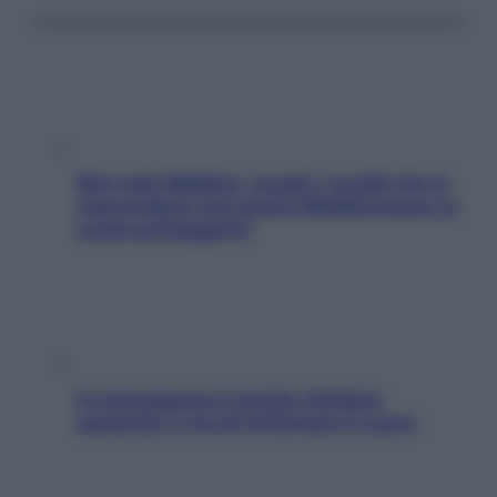
Non solo Maldive: scopri i coralli che si
nascondono nel nostro Mediterraneo (e
come proteggerli)
In menopausa il rischio d’infarto
aumenta: è ora di rinforzare il cuore