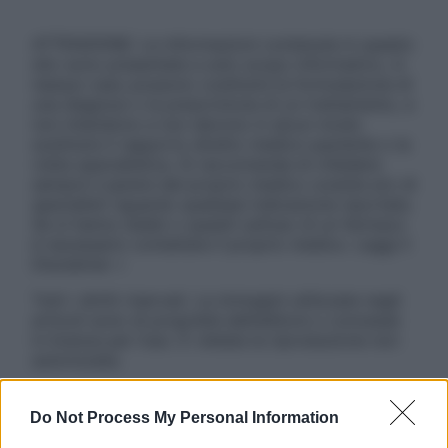
ATTENZIONE: Le informazioni contenute in questo
sito sono presentate a solo scopo informativo, in
nessun caso possono costituire la formulazione di
una diagnosi o la prescrizione di un trattamento, e
non intendono e non devono in alcun modo
sostituire il rapporto diretto medico-paziente o la
visita specialistica. Si raccomanda di chiedere
sempre il parere del proprio medico curante e/o di
specialisti riguardo qualsiasi indicazione riportata.
Se si hanno dubbi o quesiti sull’uso di un farmaco
è necessario contattare il proprio medico. Leggi il
Disclaimer »
Tutti i diritti riservati. Le immagini utilizzate negli
articoli sono di proprietà dell’editore o concesse
in licenza per l’uso. È vietata la riproduzione non
autorizzata.
Do Not Process My Personal Information