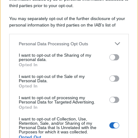
third parties prior to your opt-out.
You may separately opt-out of the further disclosure of your
personal information by third parties on the IAB’s list of
downstream participants.
Personal Data Processing Opt Outs
This information may also be disclosed by us to third parties
on the IAB’s List of Downstream Participants that may further
I want to opt-out of the Sharing of my
disclose it to other third parties.
personal data.
Opted In
Please note that this website/app uses one or more Google
services and may gather and store information including but
I want to opt-out of the Sale of my
Personal Data.
not limited to your visit or usage behaviour. You may click to
Opted In
grant or deny consent to Google and its third-party tags to
use your data for below specified purposes in below Google
I want to opt-out of processing my
consent section.
Personal Data for Targeted Advertising.
Opted In
I want to opt-out of Collection, Use,
Retention, Sale, and/or Sharing of my
Personal Data that Is Unrelated with the
Purposes for which it was collected.
Opted Out