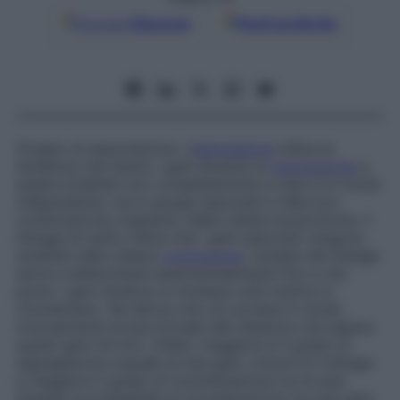
Google
Discover
Fonti preferite
Gruppo di associazione. L’
espressione
indica la
tendenza che hanno i geni durante la
riproduzione
a
essere ereditati non completamente a caso e in modo
indipendente, ma in gruppi associati e nella loro
combinazione originaria. Nelle cellule eucariotiche, il
linkage di solito indica che i geni associati vengono
ereditati dallo stesso
cromosoma
. L’analisi del linkage
serve a determinare sperimentalmente fino a che
punto i geni tendono a rimanere uniti mentre si
ricombinano. Ne deriva che ciò avviene in modo
inversamente proporzionale alla distanza che separa
questi geni tra loro. Infatti, maggiore è il grado di
segregazione casuale di due geni, minore è il linkage
e maggiore il grado di ricombinazione tra di essi.
Quando la probabilità di ricombinazione tra due geni