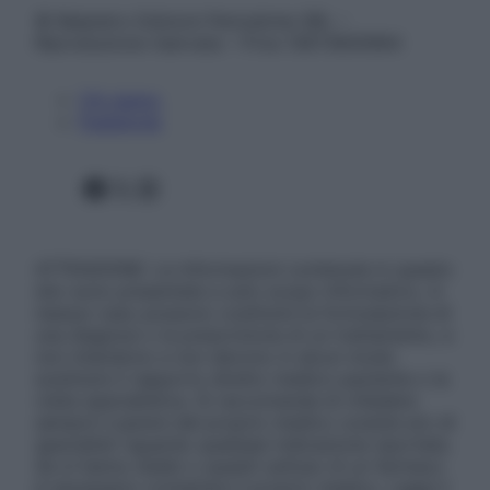
© Belpietro Edizioni Periodiche SRL –
Riproduzione riservata – P.Iva 13673600964
Chi siamo
Pubblicità
Facebook
X
Instagram
ATTENZIONE: Le informazioni contenute in questo
sito sono presentate a solo scopo informativo, in
nessun caso possono costituire la formulazione di
una diagnosi o la prescrizione di un trattamento, e
non intendono e non devono in alcun modo
sostituire il rapporto diretto medico-paziente o la
visita specialistica. Si raccomanda di chiedere
sempre il parere del proprio medico curante e/o di
specialisti riguardo qualsiasi indicazione riportata.
Se si hanno dubbi o quesiti sull’uso di un farmaco
è necessario contattare il proprio medico. Leggi il