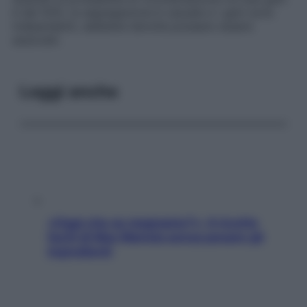
è del 50%, la segregazione è casuale e i geni sono
indipendenti, sebbene talvolta possano essere
associati.
Leggi anche
«Oggi che se magnamo?»: 4 ricette
facili di Max Mariola senza pesare gli
ingredienti