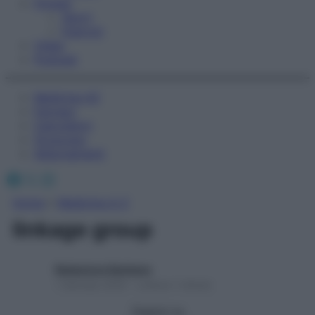
Fitness
Sport
Esercizi
Video
Podcast
Medicina AZ
Farmaci
Calcolatori
Oroscopo
Abbonamenti
Facebook
X
Instagram
Home
»
Medicina A-Z
linkage group
Redazione Starbene
1 Gennaio 2025 – Lettura 1 minuto
Seguici su