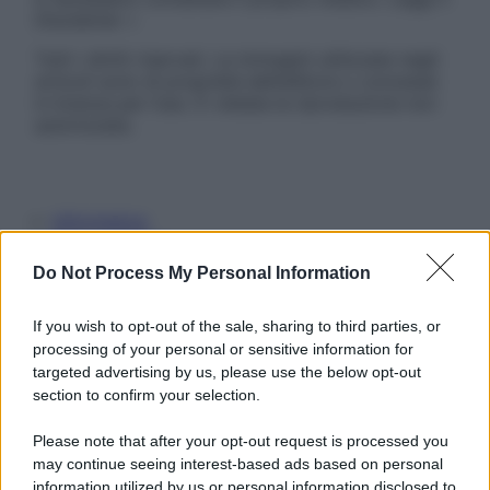
Disclaimer »
Tutti i diritti riservati. Le immagini utilizzate negli
articoli sono di proprietà dell’editore o concesse
in licenza per l’uso. È vietata la riproduzione non
autorizzata.
Informativa
Privacy Policy
Cookie Policy
Do Not Process My Personal Information
Note Legali
Preferenze Privacy
If you wish to opt-out of the sale, sharing to third parties, or
processing of your personal or sensitive information for
targeted advertising by us, please use the below opt-out
section to confirm your selection.
Please note that after your opt-out request is processed you
may continue seeing interest-based ads based on personal
information utilized by us or personal information disclosed to