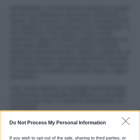
ATTENZIONE: Le informazioni contenute in questo
sito sono presentate a solo scopo informativo, in
nessun caso possono costituire la formulazione di
una diagnosi o la prescrizione di un trattamento, e
non intendono e non devono in alcun modo
sostituire il rapporto diretto medico-paziente o la
visita specialistica. Si raccomanda di chiedere
sempre il parere del proprio medico curante e/o di
specialisti riguardo qualsiasi indicazione riportata.
Se si hanno dubbi o quesiti sull’uso di un farmaco
è necessario contattare il proprio medico. Leggi il
Disclaimer »
Tutti i diritti riservati. Le immagini utilizzate negli
articoli sono di proprietà dell’editore o concesse
in licenza per l’uso. È vietata la riproduzione non
autorizzata.
Do Not Process My Personal Information
Informativa
If you wish to opt-out of the sale, sharing to third parties, or