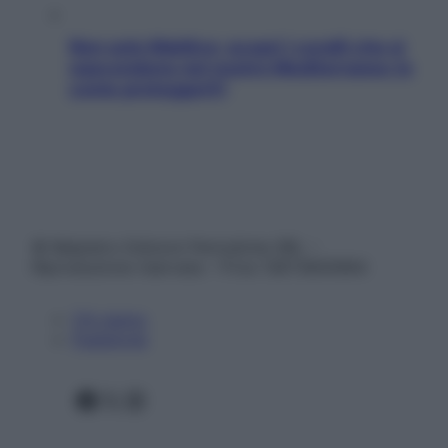
Non solo Maldive: scopri i coralli che si
nascondono nel nostro Mediterraneo (e
come proteggerli)
© Belpietro Edizioni Periodiche SRL –
Riproduzione riservata – P.Iva 13673600964
Chi siamo
Pubblicità
Facebook
X
Instagram