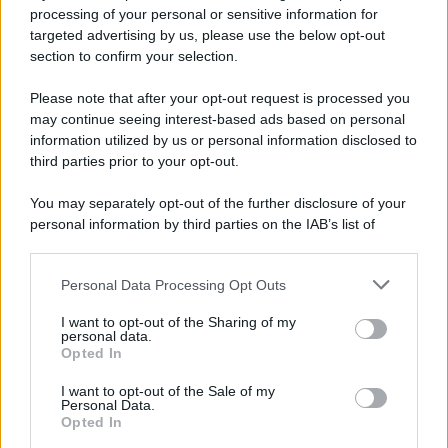
Privacy Policy
processing of your personal or sensitive information for
Cookie Policy
targeted advertising by us, please use the below opt-out
Note Legali
section to confirm your selection.
Preferenze Privacy
Please note that after your opt-out request is processed you
may continue seeing interest-based ads based on personal
information utilized by us or personal information disclosed to
third parties prior to your opt-out.
You may separately opt-out of the further disclosure of your
personal information by third parties on the IAB’s list of
downstream participants.
Personal Data Processing Opt Outs
This information may also be disclosed by us to third parties
on the IAB’s List of Downstream Participants that may further
I want to opt-out of the Sharing of my
disclose it to other third parties.
personal data.
Opted In
Please note that this website/app uses one or more Google
services and may gather and store information including but
I want to opt-out of the Sale of my
Personal Data.
not limited to your visit or usage behaviour. You may click to
Opted In
grant or deny consent to Google and its third-party tags to