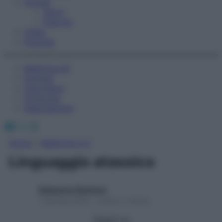
Fitness
Sport
Esercizi
Video
Podcast
Medicina AZ
Farmaci
Calcolatori
Oroscopo
Abbonamenti
Facebook
X
Instagram
Home
»
Medicina A-Z
Linguaggio atassico
Redazione Starbene
1 Gennaio 2025 – Lettura 1 minuto
Seguici su