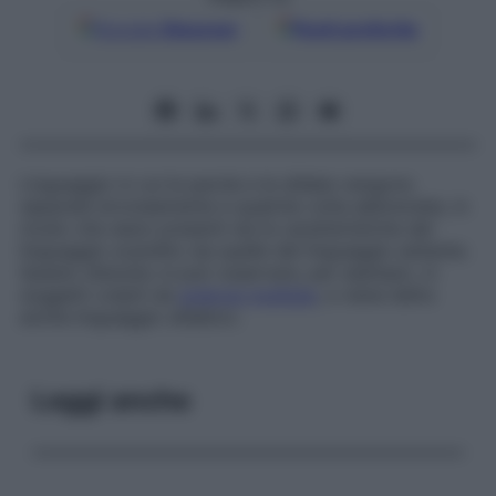
Google
Discover
Fonti preferite
Linguaggio in cui le parole e le sillabe vengono
separate erroneamente e qualche volta abbreviate, in
modo che siano presenti sia le caratteristiche del
linguaggio scandito sia quelle del linguaggio esitante.
Questo disturbo si può osservare, per esempio, in
soggetti colpiti da
sclerosi multipla
, e viene detto
anche
linguaggio sillabico
.
Leggi anche