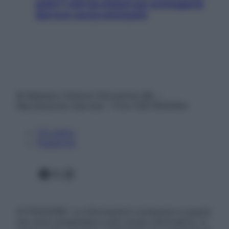
pelle? I miti da sfatare per proteggerla
davvero senza stressarla
© Belpietro Edizioni Periodiche SRL –
Riproduzione riservata – P.Iva 13673600964
Chi siamo
Pubblicità
Facebook
X
Instagram
ATTENZIONE: Le informazioni contenute in questo
sito sono presentate a solo scopo informativo, in