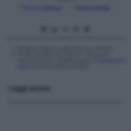
Google
Discover
Fonti preferite
Sostanza tossica o distruttiva per i linfociti.
Tossina prodotta dai linfociti T durante la
risposta immune, causante danno di
membrana
e
morte
di alcune cellule bersaglio.
Leggi anche