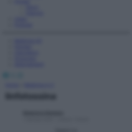
Fitness
Sport
Esercizi
Video
Podcast
Medicina AZ
Farmaci
Calcolatori
Oroscopo
Abbonamenti
Facebook
X
Instagram
Home
»
Medicina A-Z
linfotossina
Redazione Starbene
1 Gennaio 2025 – Lettura 1 minuto
Seguici su