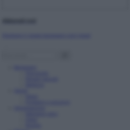
Abbonati ora!
Starbene ti regala benessere ogni mese!
Benessere
Psicologia
Rimedi naturali
Bellezza
Salute
News
Problemi e soluzioni
Alimentazione
Mangiare sano
Diete
Ricette