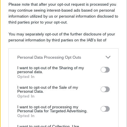
Preferenze Privacy
Please note that after your opt-out request is processed you
may continue seeing interest-based ads based on personal
information utilized by us or personal information disclosed to
third parties prior to your opt-out.
You may separately opt-out of the further disclosure of your
personal information by third parties on the IAB’s list of
downstream participants.
Personal Data Processing Opt Outs
This information may also be disclosed by us to third parties
on the IAB’s List of Downstream Participants that may further
I want to opt-out of the Sharing of my
disclose it to other third parties.
personal data.
Opted In
Please note that this website/app uses one or more Google
services and may gather and store information including but
I want to opt-out of the Sale of my
Personal Data.
not limited to your visit or usage behaviour. You may click to
Opted In
grant or deny consent to Google and its third-party tags to
use your data for below specified purposes in below Google
I want to opt-out of processing my
consent section.
Personal Data for Targeted Advertising.
Opted In
I want to opt-out of Collection, Use,