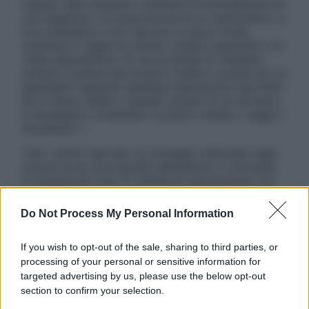
nessun caso possono costituire la formulazione di
una diagnosi o la prescrizione di un trattamento, e
non intendono e non devono in alcun modo
sostituire il rapporto diretto medico-paziente o la
visita specialistica. Si raccomanda di chiedere
sempre il parere del proprio medico curante e/o di
specialisti riguardo qualsiasi indicazione riportata.
Se si hanno dubbi o quesiti sull’uso di un farmaco
è necessario contattare il proprio medico. Leggi il
Disclaimer »
Tutti i diritti riservati. Le immagini utilizzate negli
articoli sono di proprietà dell’editore o concesse
in licenza per l’uso. È vietata la riproduzione non
autorizzata.
Do Not Process My Personal Information
If you wish to opt-out of the sale, sharing to third parties, or
Informativa
processing of your personal or sensitive information for
Privacy Policy
targeted advertising by us, please use the below opt-out
Cookie Policy
section to confirm your selection.
Note Legali