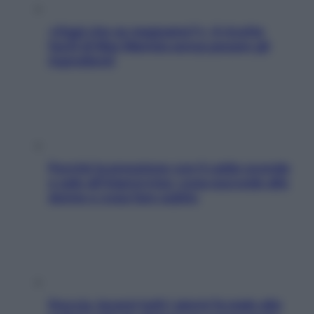
«Oggi che se magnamo?»: 4 ricette
facili di Max Mariola senza pesare gli
ingredienti
Perché la pressione con il caldo scende
e sale all’improvviso: cosa succede alle
donne e cosa fare subito
Doccia, lavarsi tutti i giorni fa male alla