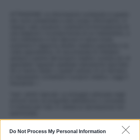
ATTENZIONE: Le informazioni contenute in questo
sito sono presentate a solo scopo informativo, in
nessun caso possono costituire la formulazione di
una diagnosi o la prescrizione di un trattamento, e
non intendono e non devono in alcun modo
sostituire il rapporto diretto medico-paziente o la
visita specialistica. Si raccomanda di chiedere
sempre il parere del proprio medico curante e/o di
specialisti riguardo qualsiasi indicazione riportata.
Se si hanno dubbi o quesiti sull’uso di un farmaco
è necessario contattare il proprio medico. Leggi il
Disclaimer »
Tutti i diritti riservati. Le immagini utilizzate negli
articoli sono di proprietà dell’editore o concesse
in licenza per l’uso. È vietata la riproduzione non
autorizzata.
Do Not Process My Personal Information