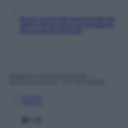
Doccia, lavarsi tutti i giorni fa male alla
pelle? I miti da sfatare per proteggerla
davvero senza stressarla
© Belpietro Edizioni Periodiche SRL –
Riproduzione riservata – P.Iva 13673600964
Chi siamo
Pubblicità
Facebook
X
Instagram