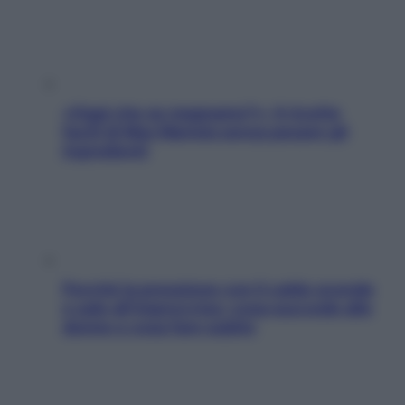
«Oggi che se magnamo?»: 4 ricette
facili di Max Mariola senza pesare gli
ingredienti
Perché la pressione con il caldo scende
e sale all’improvviso: cosa succede alle
donne e cosa fare subito