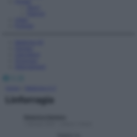
Fitness
Sport
Esercizi
Video
Podcast
Medicina AZ
Farmaci
Calcolatori
Oroscopo
Abbonamenti
Facebook
X
Instagram
Home
»
Medicina A-Z
Linforragia
Redazione Starbene
1 Gennaio 2025 – Lettura 1 minuto
Seguici su