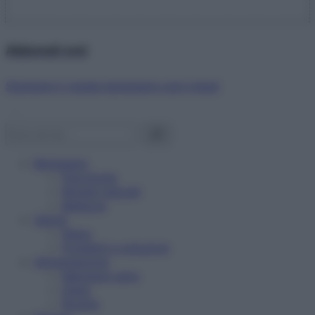
Abbonati ora!
Starbene ti regala benessere ogni mese!
Benessere
Psicologia
Rimedi naturali
Bellezza
Salute
News
Problemi e soluzioni
Alimentazione
Mangiare sano
Diete
Ricette