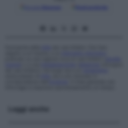
Google
Discover
Fonti preferite
Fuoriuscita della
linfa
dai vasi linfatici. Può fare
seguito a un trauma, a un
intervento chirurgico
praticato su una regione ricca di vasi linfatici (
ascella
,
inguine
) o a una
linfadenectomia
(
ablazione
chirurgica
dei vasi linfatici). Dà luogo sia a un
versamento
sottocutaneo di
linfa
, sia a uno stravaso in
corrispondenza dell’
incisione
. In linea generale una
linforragia si esaurisce spontaneamente col tempo.
Leggi anche