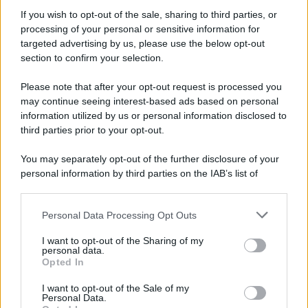
Informativa
Privacy Policy
If you wish to opt-out of the sale, sharing to third parties, or
Cookie Policy
processing of your personal or sensitive information for
Note Legali
targeted advertising by us, please use the below opt-out
Preferenze Privacy
section to confirm your selection.
Please note that after your opt-out request is processed you
may continue seeing interest-based ads based on personal
information utilized by us or personal information disclosed to
third parties prior to your opt-out.
You may separately opt-out of the further disclosure of your
personal information by third parties on the IAB’s list of
downstream participants.
Personal Data Processing Opt Outs
This information may also be disclosed by us to third parties
on the IAB’s List of Downstream Participants that may further
I want to opt-out of the Sharing of my
disclose it to other third parties.
personal data.
Opted In
Please note that this website/app uses one or more Google
services and may gather and store information including but
I want to opt-out of the Sale of my
Personal Data.
not limited to your visit or usage behaviour. You may click to