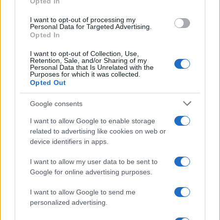
Opted In
grant or deny consent to Google and its third-party tags to
use your data for below specified purposes in below Google
I want to opt-out of processing my
consent section.
Personal Data for Targeted Advertising.
Opted In
I want to opt-out of Collection, Use,
Retention, Sale, and/or Sharing of my
Personal Data that Is Unrelated with the
Purposes for which it was collected.
Opted Out
Google consents
I want to allow Google to enable storage
related to advertising like cookies on web or
device identifiers in apps.
I want to allow my user data to be sent to
Google for online advertising purposes.
I want to allow Google to send me
personalized advertising.