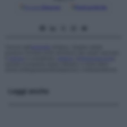
Google
Discover
Fonti preferite
Tumore dell’
endotelio
linfatico. Queste cellule
possono formare strati all’interno dei canali vascolari.
Il
tumore
è considerato
maligno
(
linfangiosarcoma
)
quando è presente atipia cellulare, e viene detto
anche
linfangioendotelioblastoma
o
linfendotelioma
.
Leggi anche