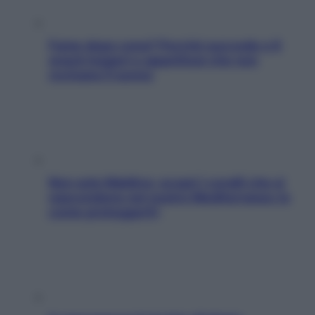
Fame dopo cena? Perché succede e 6
snack leggeri e appetitosi che non
rovinano il sonno
Non solo Maldive: scopri i coralli che si
nascondono nel nostro Mediterraneo (e
come proteggerli)