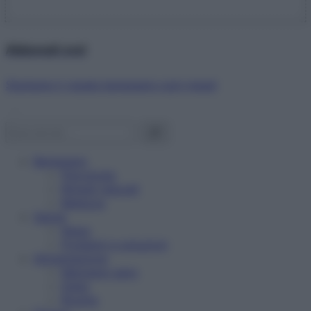
Abbonati ora!
Starbene ti regala benessere ogni mese!
Benessere
Psicologia
Rimedi naturali
Bellezza
Salute
News
Problemi e soluzioni
Alimentazione
Mangiare sano
Diete
Ricette