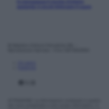
In menopausa il rischio d’infarto
aumenta: è ora di rinforzare il cuore
© Belpietro Edizioni Periodiche SRL –
Riproduzione riservata – P.Iva 13673600964
Chi siamo
Pubblicità
Facebook
X
Instagram
ATTENZIONE: Le informazioni contenute in questo
sito sono presentate a solo scopo informativo, in