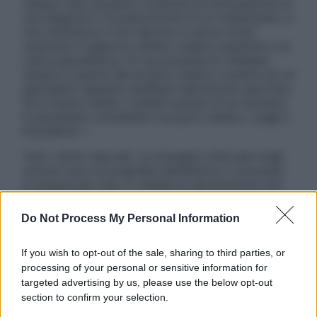
nessun caso possono costituire la formulazione di
una diagnosi o la prescrizione di un trattamento, e
non intendono e non devono in alcun modo
sostituire il rapporto diretto medico-paziente o la
visita specialistica. Si raccomanda di chiedere
sempre il parere del proprio medico curante e/o di
specialisti riguardo qualsiasi indicazione riportata.
Se si hanno dubbi o quesiti sull’uso di un farmaco
è necessario contattare il proprio medico. Leggi il
Disclaimer »
Tutti i diritti riservati. Le immagini utilizzate negli
articoli sono di proprietà dell’editore o concesse
in licenza per l’uso. È vietata la riproduzione non
autorizzata.
Do Not Process My Personal Information
If you wish to opt-out of the sale, sharing to third parties, or
Informativa
processing of your personal or sensitive information for
Privacy Policy
targeted advertising by us, please use the below opt-out
Cookie Policy
section to confirm your selection.
Note Legali