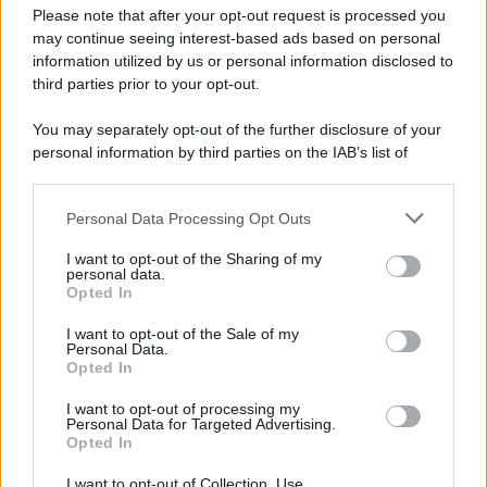
Preferenze Privacy
Please note that after your opt-out request is processed you
may continue seeing interest-based ads based on personal
information utilized by us or personal information disclosed to
third parties prior to your opt-out.
You may separately opt-out of the further disclosure of your
personal information by third parties on the IAB’s list of
downstream participants.
Personal Data Processing Opt Outs
This information may also be disclosed by us to third parties
on the IAB’s List of Downstream Participants that may further
I want to opt-out of the Sharing of my
disclose it to other third parties.
personal data.
Opted In
Please note that this website/app uses one or more Google
services and may gather and store information including but
I want to opt-out of the Sale of my
Personal Data.
not limited to your visit or usage behaviour. You may click to
Opted In
grant or deny consent to Google and its third-party tags to
use your data for below specified purposes in below Google
I want to opt-out of processing my
consent section.
Personal Data for Targeted Advertising.
Opted In
I want to opt-out of Collection, Use,