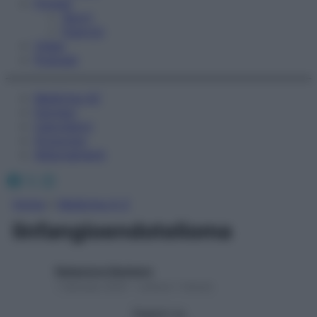
Fitness
Sport
Esercizi
Video
Podcast
Medicina AZ
Farmaci
Calcolatori
Oroscopo
Abbonamenti
Facebook
X
Instagram
Home
»
Medicina A-Z
linfangioendotelioma
Redazione Starbene
1 Gennaio 2025 – Lettura 1 minuto
Seguici su