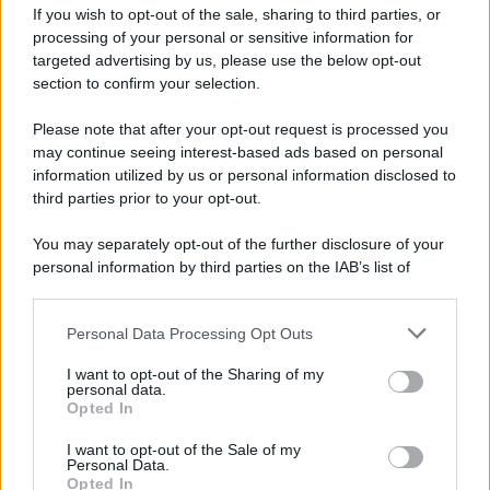
If you wish to opt-out of the sale, sharing to third parties, or
Privacy Policy
processing of your personal or sensitive information for
Cookie Policy
Note Legali
targeted advertising by us, please use the below opt-out
Preferenze Privacy
section to confirm your selection.
Please note that after your opt-out request is processed you
may continue seeing interest-based ads based on personal
information utilized by us or personal information disclosed to
third parties prior to your opt-out.
You may separately opt-out of the further disclosure of your
personal information by third parties on the IAB’s list of
downstream participants.
Personal Data Processing Opt Outs
This information may also be disclosed by us to third parties
on the IAB’s List of Downstream Participants that may further
I want to opt-out of the Sharing of my
disclose it to other third parties.
personal data.
Opted In
Please note that this website/app uses one or more Google
services and may gather and store information including but
I want to opt-out of the Sale of my
Personal Data.
not limited to your visit or usage behaviour. You may click to
Opted In
grant or deny consent to Google and its third-party tags to