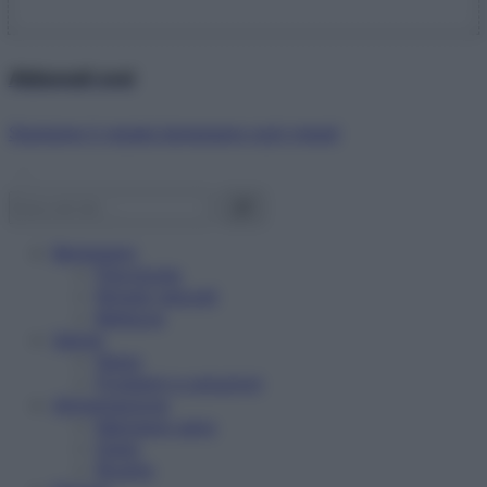
Abbonati ora!
Starbene ti regala benessere ogni mese!
Benessere
Psicologia
Rimedi naturali
Bellezza
Salute
News
Problemi e soluzioni
Alimentazione
Mangiare sano
Diete
Ricette