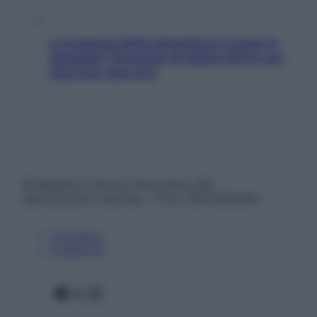
La trappola della dopamina ti segue in
spiaggia? Strategie di digital detox per
staccare davvero
© Belpietro Edizioni Periodiche SRL –
Riproduzione riservata – P.Iva 13673600964
Chi siamo
Pubblicità
Facebook
X
Instagram