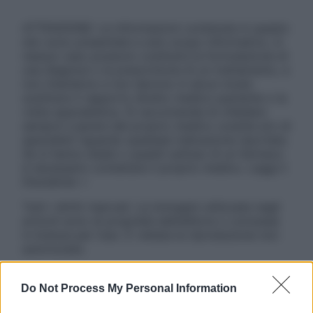
ATTENZIONE: Le informazioni contenute in questo
sito sono presentate a solo scopo informativo, in
nessun caso possono costituire la formulazione di
una diagnosi o la prescrizione di un trattamento, e
non intendono e non devono in alcun modo
sostituire il rapporto diretto medico-paziente o la
visita specialistica. Si raccomanda di chiedere
sempre il parere del proprio medico curante e/o di
specialisti riguardo qualsiasi indicazione riportata.
Se si hanno dubbi o quesiti sull’uso di un farmaco
è necessario contattare il proprio medico. Leggi il
Disclaimer »
Tutti i diritti riservati. Le immagini utilizzate negli
articoli sono di proprietà dell’editore o concesse
in licenza per l’uso. È vietata la riproduzione non
autorizzata.
Do Not Process My Personal Information
Informativa