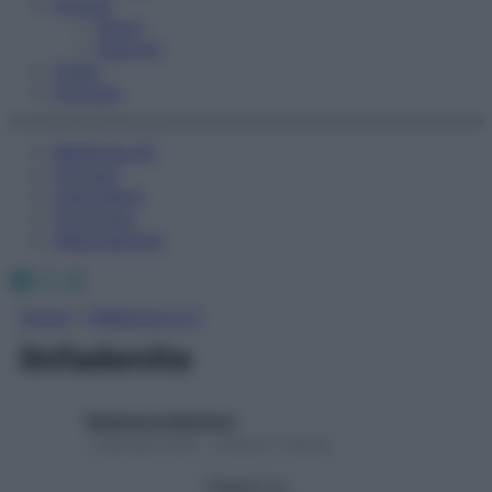
Fitness
Sport
Esercizi
Video
Podcast
Medicina AZ
Farmaci
Calcolatori
Oroscopo
Abbonamenti
Facebook
X
Instagram
Home
»
Medicina A-Z
linfadenite
Redazione Starbene
1 Gennaio 2025 – Lettura 1 minuto
Seguici su