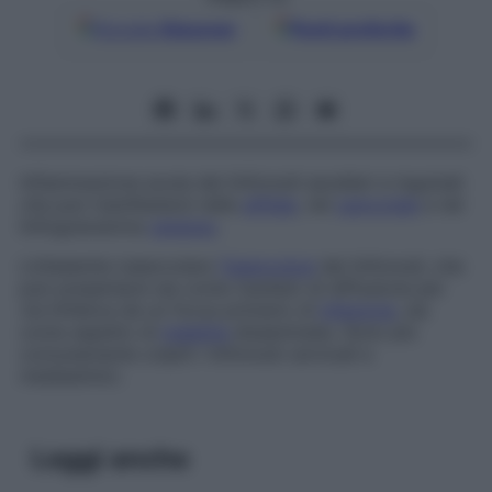
Google
Discover
Fonti preferite
Infiammazione acuta dei linfonodi ascellari e inguinali
che può manifestarsi nella
sifilide
, nel
cancroide
e nel
linfogranuloma
venereo
.
Linfadenite tubercolare
Tubercolosi
dei linfonodi, che
può presentarsi sia come risultato di diffusione per
via linfatica da un focus primario di
infezione
, sia
come aspetto di
malattia
disseminata. Sono più
comunemente colpiti i linfonodi cervicali e
mediastinici.
Leggi anche