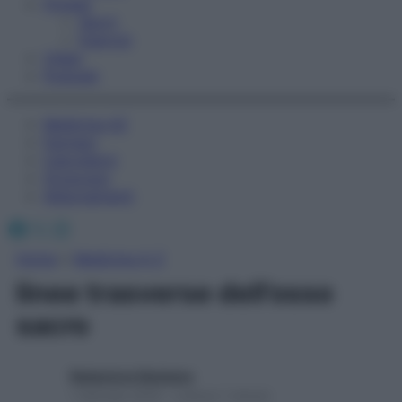
Fitness
Sport
Esercizi
Video
Podcast
Medicina AZ
Farmaci
Calcolatori
Oroscopo
Abbonamenti
Facebook
X
Instagram
Home
»
Medicina A-Z
linee trasverse dell’osso
sacro
Redazione Starbene
1 Gennaio 2025 – Lettura 1 minuto