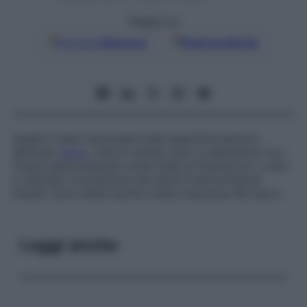
Seguici su
Google
Discover
Fonti preferite
Quattro linee trasversali sulla superficie pelvica
dell’osso
sacro
, che in numero pari si estendono tra i
forami pelvicosacrali come linee di fusione tra i corpi
e indicano la posizione dei dischi intervertebrali
iniziali. Sono dette anche
creste trasverse del sacro
.
Leggi anche