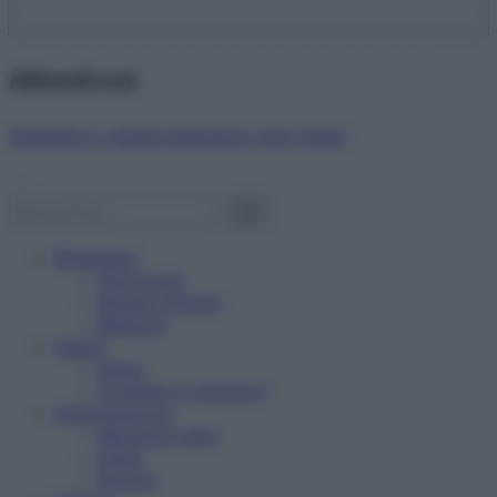
Abbonati ora!
Starbene ti regala benessere ogni mese!
Benessere
Psicologia
Rimedi naturali
Bellezza
Salute
News
Problemi e soluzioni
Alimentazione
Mangiare sano
Diete
Ricette