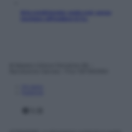
Aria condizionata: usala così, senza
rischiare raffreddore & Co.
© Belpietro Edizioni Periodiche SRL –
Riproduzione riservata – P.Iva 13673600964
Chi siamo
Pubblicità
Facebook
X
Instagram