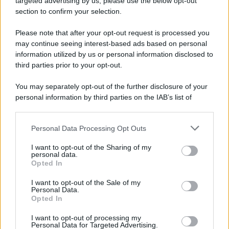
targeted advertising by us, please use the below opt-out
Note Legali
section to confirm your selection.
Preferenze Privacy
Please note that after your opt-out request is processed you
may continue seeing interest-based ads based on personal
information utilized by us or personal information disclosed to
third parties prior to your opt-out.
You may separately opt-out of the further disclosure of your
personal information by third parties on the IAB’s list of
downstream participants.
Personal Data Processing Opt Outs
This information may also be disclosed by us to third parties
on the IAB’s List of Downstream Participants that may further
I want to opt-out of the Sharing of my
disclose it to other third parties.
personal data.
Opted In
Please note that this website/app uses one or more Google
services and may gather and store information including but
I want to opt-out of the Sale of my
Personal Data.
not limited to your visit or usage behaviour. You may click to
Opted In
grant or deny consent to Google and its third-party tags to
use your data for below specified purposes in below Google
I want to opt-out of processing my
consent section.
Personal Data for Targeted Advertising.