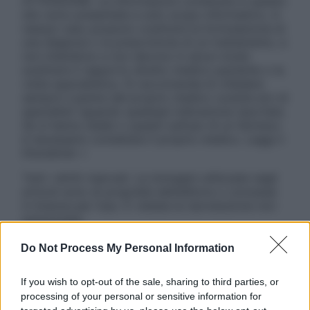
ATTENZIONE: Le informazioni contenute in questo
sito sono presentate a solo scopo informativo, in
nessun caso possono costituire la formulazione di
una diagnosi o la prescrizione di un trattamento, e
non intendono e non devono in alcun modo
sostituire il rapporto diretto medico-paziente o la
visita specialistica. Si raccomanda di chiedere
sempre il parere del proprio medico curante e/o di
specialisti riguardo qualsiasi indicazione riportata.
Se si hanno dubbi o quesiti sull’uso di un farmaco
è necessario contattare il proprio medico. Leggi il
Disclaimer »
Tutti i diritti riservati. Le immagini utilizzate negli
articoli sono di proprietà dell’editore o concesse
in licenza per l’uso. È vietata la riproduzione non
autorizzata.
Do Not Process My Personal Information
Informativa
If you wish to opt-out of the sale, sharing to third parties, or
Privacy Policy
processing of your personal or sensitive information for
Cookie Policy