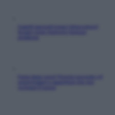
Capelli spezzati lungo l’attaccatura?
Scopri come risolvere l’annoso
problema
Fame dopo cena? Perché succede e 6
snack leggeri e appetitosi che non
rovinano il sonno