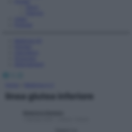
Fitness
Sport
Esercizi
Video
Podcast
Medicina AZ
Farmaci
Calcolatori
Oroscopo
Abbonamenti
Facebook
X
Instagram
Home
»
Medicina A-Z
linea glutea inferiore
Redazione Starbene
1 Gennaio 2025 – Lettura 1 minuto
Seguici su