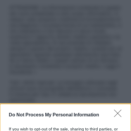
ATTENZIONE: Le informazioni contenute in questo
sito sono presentate a solo scopo informativo, in
nessun caso possono costituire la formulazione di
una diagnosi o la prescrizione di un trattamento, e
non intendono e non devono in alcun modo
sostituire il rapporto diretto medico-paziente o la
visita specialistica. Si raccomanda di chiedere
sempre il parere del proprio medico curante e/o di
specialisti riguardo qualsiasi indicazione riportata.
Se si hanno dubbi o quesiti sull’uso di un farmaco
è necessario contattare il proprio medico. Leggi il
Disclaimer »
Tutti i diritti riservati. Le immagini utilizzate negli
articoli sono di proprietà dell’editore o concesse
in licenza per l’uso. È vietata la riproduzione non
autorizzata.
Do Not Process My Personal Information
Informativa
If you wish to opt-out of the sale, sharing to third parties, or