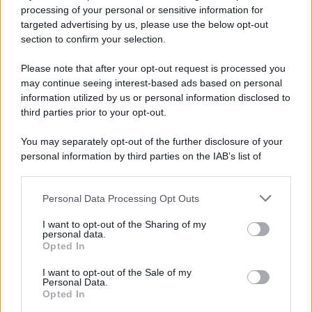
Privacy Policy
processing of your personal or sensitive information for
Cookie Policy
targeted advertising by us, please use the below opt-out
Note Legali
section to confirm your selection.
Preferenze Privacy
Please note that after your opt-out request is processed you
may continue seeing interest-based ads based on personal
information utilized by us or personal information disclosed to
third parties prior to your opt-out.
You may separately opt-out of the further disclosure of your
personal information by third parties on the IAB’s list of
downstream participants.
Personal Data Processing Opt Outs
This information may also be disclosed by us to third parties
on the IAB’s List of Downstream Participants that may further
I want to opt-out of the Sharing of my
disclose it to other third parties.
personal data.
Opted In
Please note that this website/app uses one or more Google
services and may gather and store information including but
I want to opt-out of the Sale of my
Personal Data.
not limited to your visit or usage behaviour. You may click to
Opted In
grant or deny consent to Google and its third-party tags to