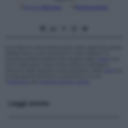
Google
Discover
Fonti preferite
Una delle tre linee semicircolari sulla superficie glutea
dell’ala iliaca, la più anteriore e meno distinta. Si
estende posteriormente dal margine della
fossa
al di
sotto della spina iliaca anteroinferiore all’angolo
anteriore della grande cavità ischiatica. Nella
zona
tra
le linee glutee anteriore e posteriore si trova
l’
inserzione
del
muscolo piccolo
gluteo
.
Leggi anche