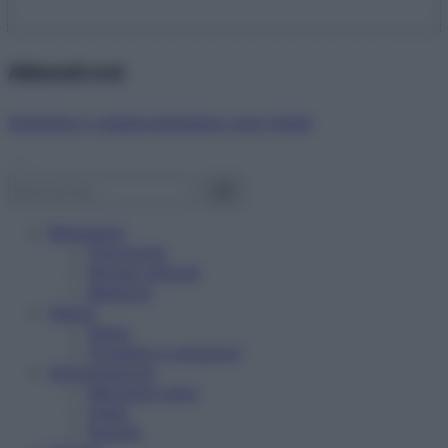
Abbonati ora!
Starbene ti regala benessere ogni mese!
Benessere
Psicologia
Rimedi naturali
Bellezza
Salute
News
Problemi e soluzioni
Alimentazione
Mangiare sano
Diete
Ricette