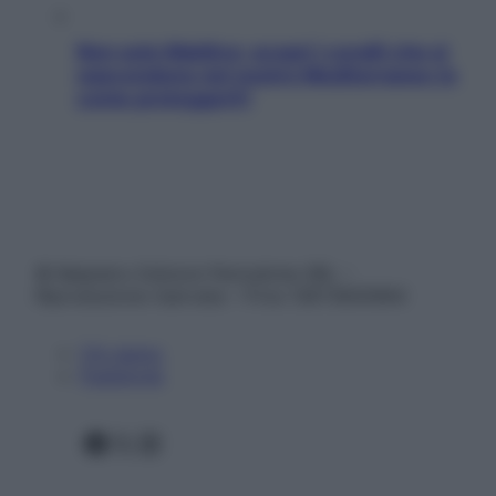
Non solo Maldive: scopri i coralli che si
nascondono nel nostro Mediterraneo (e
come proteggerli)
© Belpietro Edizioni Periodiche SRL –
Riproduzione riservata – P.Iva 13673600964
Chi siamo
Pubblicità
Facebook
X
Instagram