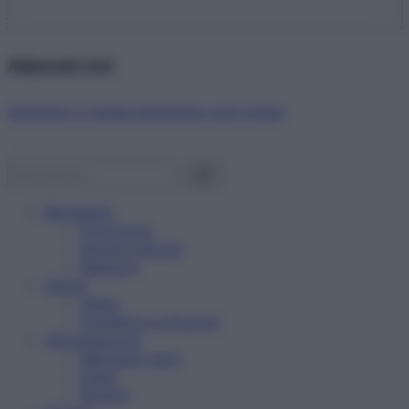
Abbonati ora!
Starbene ti regala benessere ogni mese!
Benessere
Psicologia
Rimedi naturali
Bellezza
Salute
News
Problemi e soluzioni
Alimentazione
Mangiare sano
Diete
Ricette