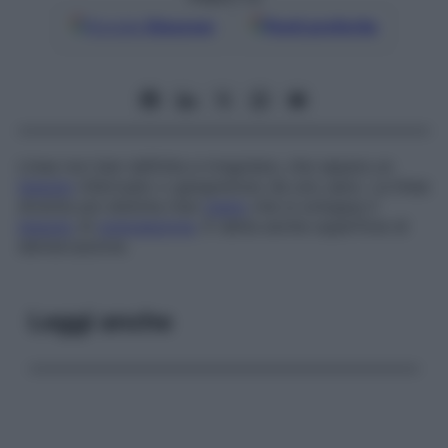
Google
Discover
Fonti preferite
Linea non ben definita e irregolare, che separa un
tessuto
infartuato o gangrenoso da uno sano. La linea
diventa più distinta man
mano
che si sviluppa il
tessuto
di
granulazione
. È detta anche
superficie di
demarcazione
.
Leggi anche