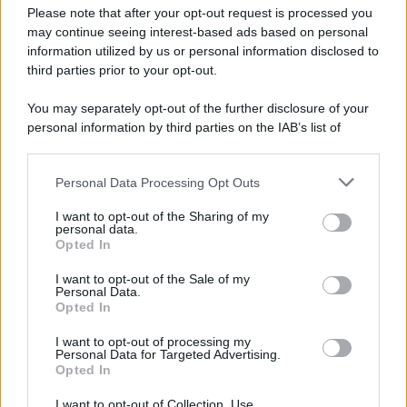
Preferenze Privacy
Please note that after your opt-out request is processed you
may continue seeing interest-based ads based on personal
information utilized by us or personal information disclosed to
third parties prior to your opt-out.
You may separately opt-out of the further disclosure of your
personal information by third parties on the IAB’s list of
downstream participants.
Personal Data Processing Opt Outs
This information may also be disclosed by us to third parties
on the IAB’s List of Downstream Participants that may further
I want to opt-out of the Sharing of my
disclose it to other third parties.
personal data.
Opted In
Please note that this website/app uses one or more Google
services and may gather and store information including but
I want to opt-out of the Sale of my
Personal Data.
not limited to your visit or usage behaviour. You may click to
Opted In
grant or deny consent to Google and its third-party tags to
use your data for below specified purposes in below Google
I want to opt-out of processing my
consent section.
Personal Data for Targeted Advertising.
Opted In
I want to opt-out of Collection, Use,