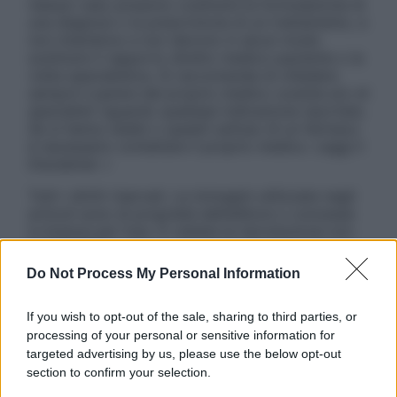
nessun caso possono costituire la formulazione di
una diagnosi o la prescrizione di un trattamento, e
non intendono e non devono in alcun modo
sostituire il rapporto diretto medico-paziente o la
visita specialistica. Si raccomanda di chiedere
sempre il parere del proprio medico curante e/o di
specialisti riguardo qualsiasi indicazione riportata.
Se si hanno dubbi o quesiti sull’uso di un farmaco
è necessario contattare il proprio medico. Leggi il
Disclaimer »
Tutti i diritti riservati. Le immagini utilizzate negli
articoli sono di proprietà dell’editore o concesse
in licenza per l’uso. È vietata la riproduzione non
autorizzata.
Do Not Process My Personal Information
If you wish to opt-out of the sale, sharing to third parties, or
Informativa
processing of your personal or sensitive information for
Privacy Policy
targeted advertising by us, please use the below opt-out
Cookie Policy
section to confirm your selection.
Note Legali