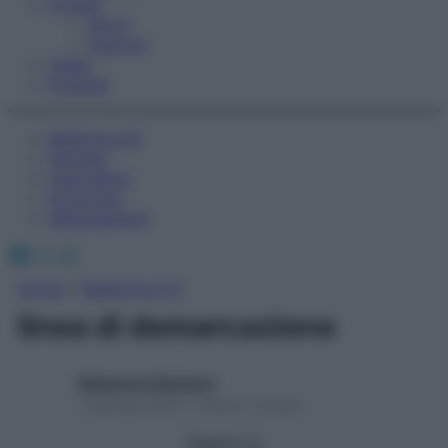
Fitness
Sport
Esercizi
Video
Podcast
Medicina AZ
Farmaci
Calcolatori
Oroscopo
Abbonamenti
Facebook
X
Instagram
Home
»
Medicina A-Z
linea di demarcazione
Redazione Starbene
1 Gennaio 2025 – Lettura 1 minuto
Seguici su