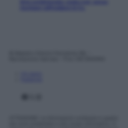
Aria condizionata: usala così, senza
rischiare raffreddore & Co.
© Belpietro Edizioni Periodiche SRL –
Riproduzione riservata – P.Iva 13673600964
Chi siamo
Pubblicità
Facebook
X
Instagram
ATTENZIONE: Le informazioni contenute in questo
sito sono presentate a solo scopo informativo, in