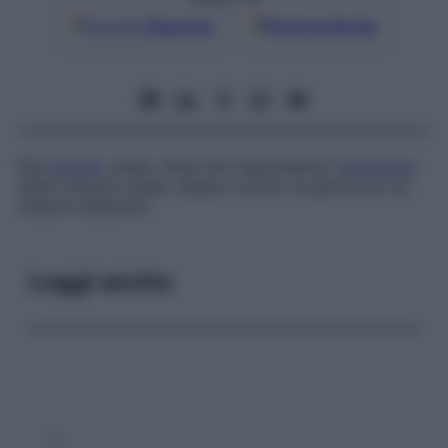
Google
Discover
Fonti preferite
Nel
tessuto
osseo, linea che rappresenta l’
inversione
della crescita ossea. Segna il punto di giunzione tra
osteoni adiacenti.
Leggi anche