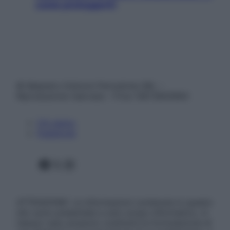
come proteggerli)
© Belpietro Edizioni Periodiche SRL –
Riproduzione riservata – P.Iva 13673600964
Chi siamo
Pubblicità
Facebook
X
Instagram
ATTENZIONE: Le informazioni contenute in questo
sito sono presentate a solo scopo informativo, in
nessun caso possono costituire la formulazione di