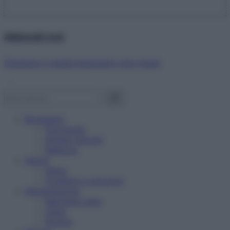
Abbonati ora!
Starbene ti regala benessere ogni mese!
Benessere
Psicologia
Rimedi naturali
Bellezza
Salute
News
Problemi e soluzioni
Alimentazione
Mangiare sano
Diete
Ricette