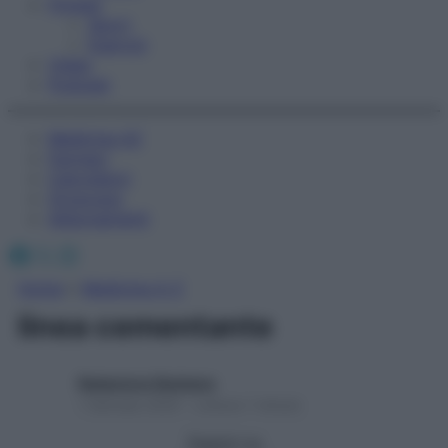
Fitness
Sport
Esercizi
Video
Podcast
Medicina AZ
Farmaci
Calcolatori
Oroscopo
Abbonamenti
Facebook
X
Instagram
Home
»
Medicina A-Z
linea cementante
Redazione Starbene
1 Gennaio 2025 – Lettura 1 minuto
Seguici su