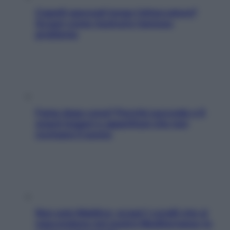
Capelli spezzati lungo l’attaccatura?
Scopri come risolvere l’annoso
problema
Fame dopo cena? Perché succede e 6
snack leggeri e appetitosi che non
rovinano il sonno
Non solo Maldive: scopri i coralli che si
nascondono nel nostro Mediterraneo (e