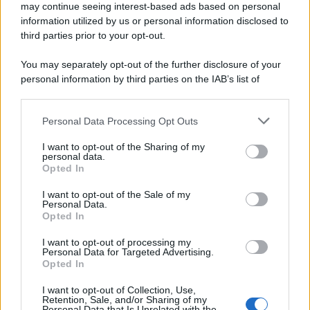
may continue seeing interest-based ads based on personal
information utilized by us or personal information disclosed to
third parties prior to your opt-out.
You may separately opt-out of the further disclosure of your
personal information by third parties on the IAB’s list of
downstream participants.
Personal Data Processing Opt Outs
This information may also be disclosed by us to third parties
on the IAB’s List of Downstream Participants that may further
I want to opt-out of the Sharing of my
disclose it to other third parties.
personal data.
Opted In
Please note that this website/app uses one or more Google
services and may gather and store information including but
I want to opt-out of the Sale of my
Personal Data.
not limited to your visit or usage behaviour. You may click to
Opted In
grant or deny consent to Google and its third-party tags to
use your data for below specified purposes in below Google
I want to opt-out of processing my
consent section.
Personal Data for Targeted Advertising.
Opted In
I want to opt-out of Collection, Use,
Retention, Sale, and/or Sharing of my
Personal Data that Is Unrelated with the