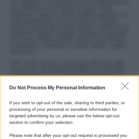
una diagnosi o la prescrizione di un trattamento, e
non intendono e non devono in alcun modo
sostituire il rapporto diretto medico-paziente o la
visita specialistica. Si raccomanda di chiedere
sempre il parere del proprio medico curante e/o di
specialisti riguardo qualsiasi indicazione riportata.
Se si hanno dubbi o quesiti sull’uso di un farmaco
è necessario contattare il proprio medico. Leggi il
Disclaimer »
Tutti i diritti riservati. Le immagini utilizzate negli
articoli sono di proprietà dell’editore o concesse
in licenza per l’uso. È vietata la riproduzione non
autorizzata.
Do Not Process My Personal Information
If you wish to opt-out of the sale, sharing to third parties, or
Informativa
processing of your personal or sensitive information for
Privacy Policy
targeted advertising by us, please use the below opt-out
Cookie Policy
section to confirm your selection.
Note Legali
Preferenze Privacy
Please note that after your opt-out request is processed you